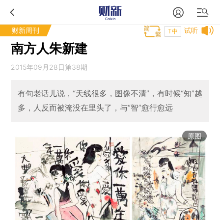
财新周刊
试听
T中
南方人朱新建
2015年09月28日第38期
有句老话儿说，“天线很多，图像不清”，有时候“知”越
多，人反而被淹没在里头了，与“智”愈行愈远
原图