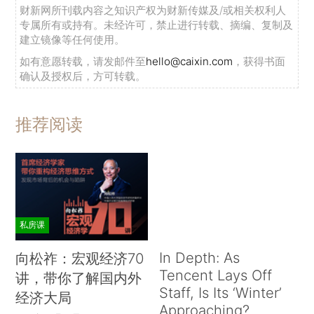
财新网所刊载内容之知识产权为财新传媒及/或相关权利人
专属所有或持有。未经许可，禁止进行转载、摘编、复制及
建立镜像等任何使用。
如有意愿转载，请发邮件至
hello@caixin.com
，获得书面
确认及授权后，方可转载。
推荐阅读
私房课
In Depth: As
向松祚：宏观经济70
Tencent Lays Off
讲，带你了解国内外
Staff, Is Its ‘Winter’
经济大局
Approaching?