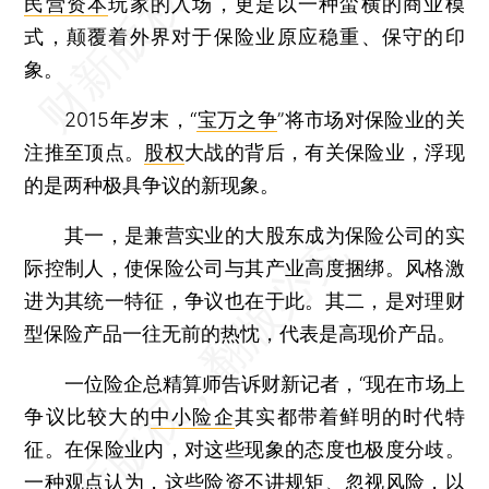
民营资本
玩家的入场，更是以一种蛮横的商业模
式，颠覆着外界对于保险业原应稳重、保守的印
象。
2015年岁末，“
宝万之争
”将市场对保险业的关
注推至顶点。
股权
大战的背后，有关保险业，浮现
的是两种极具争议的新现象。
其一，是兼营实业的大股东成为保险公司的实
际控制人，使保险公司与其产业高度捆绑。风格激
进为其统一特征，争议也在于此。其二，是对理财
型保险产品一往无前的热忱，代表是高现价产品。
一位险企总精算师告诉财新记者，“现在市场上
争议比较大的
中小险企
其实都带着鲜明的时代特
征。在保险业内，对这些现象的态度也极度分歧。
一种观点认为，这些
险资
不讲规矩、忽视风险，以