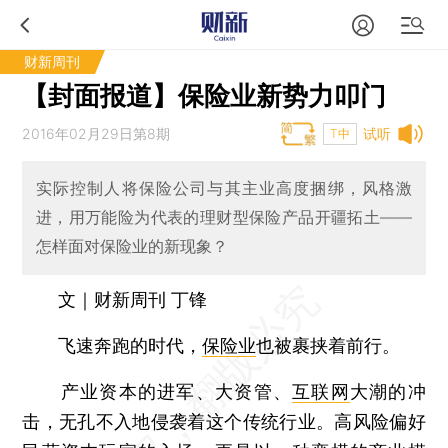
财新周刊
【封面报道】保险业新势力叩门
2016年02月29日第8期
试听
T中
实际控制人将保险公司与其主业高度捆绑，风格激
进，用万能险为代表的理财型保险产品开疆拓土——
怎样面对保险业的新现象？
文｜财新周刊 丁锋
飞速奔跑的时代，
保险业
也被裹挟着前行。
产业资本的进军、大资管、
互联网
大潮的冲
击，无孔不入地侵袭着这个传统行业。高风险偏好