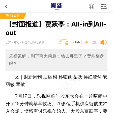
财新周刊
【封面报道】贾跃亭：All-in到All-
out
2017年07月24日第29期
试听
English
T中
乐视瓦解，剩下两大问题：钱去哪里了？贾能翻盘
吗？
文｜财新周刊 屈运栩 孙聪颖 岳跃 吴红毓然 安
丽敏 覃敏
7月17日，
乐视网
临时股东大会在一片喧闹中
开了15分钟就草草收场。20多位手机供应链债主冲
入会场，愤怒声讨乐视创始人、大股东
贾跃亭
，要