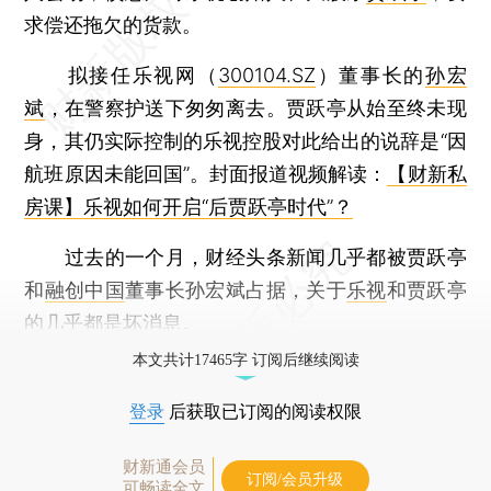
求偿还拖欠的货款。
拟接任乐视网（
300104.SZ
）董事长的
孙宏
斌
，在警察护送下匆匆离去。贾跃亭从始至终未现
身，其仍实际控制的乐视控股对此给出的说辞是“因
航班原因未能回国”。封面报道视频解读：
【财新私
房课】乐视如何开启“后贾跃亭时代”？
过去的一个月，财经头条新闻几乎都被贾跃亭
和
融创中国
董事长孙宏斌占据，关于
乐视
和贾跃亭
的几乎都是坏消息。
本文共计17465字 订阅后继续阅读
登录
后获取已订阅的阅读权限
财新通会员
订阅/会员升级
可畅读全文