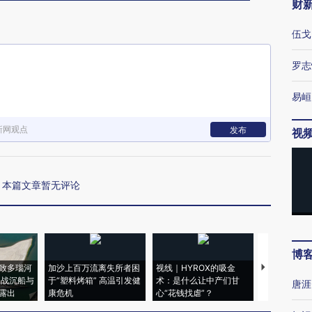
财
伍戈
罗志
易峘
新网观点
发布
视
本篇文章暂无评论
博
致多瑙河
加沙上百万流离失所者困
视线｜HYROX的吸金
马航飞行员
二战沉船与
于“塑料烤箱” 高温引发健
术：是什么让中产们甘
粒摇头丸 尿
唐涯
露出
康危机
心“花钱找虐”？
毒品