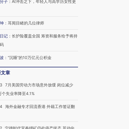
分子
：
AI冲击之下，年轻人与高学历女性更
坤
：
耳闻目睹的几位律师
进第四届链博
【商旅对话】华住集团
技“链”接产
【特别呈现】寻找100种
CFO：不靠规模取胜，华
【特别呈
日记
：
长护险覆盖全国 筹资和服务给予将持
有意思的生活方式·第三对
住三大增长引擎是什么？
有意思的
码
波
：
“沉睡”的10万亿元公积金
新文章
43
7月美国劳动力市场意外放缓 岗位减少
3万个失业率降至4.1%
14
海外金融专才回流香港 外籍工作签证翻
2
宁德时代宜春锂矿仍处停产状态 其动向