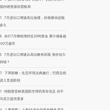
国内锂资源供需格局
1
7月进出口增速高位放缓，价格驱动还能
多久
8
央行7月继续增持近20吨黄金 累计储备超
600万盎司
5
7月进出口增速从高位略有回落 涨价动力
持续？
07
下周前瞻：生态环境法典施行；巴西总统
进入竞选阶段
1
特朗普坚称美国防空弹药库存充足 但不
乌克兰提供更多
24
人事观察｜上海55岁女副市长解冬进京