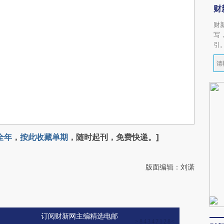
财
财
写
引
全年
，
按此收藏单期
，随时起刊，免费快递。]
版面编辑：刘潇
订阅财新网主编精选电邮