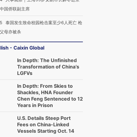
中国侨联副主席
45
泰国发生致命校园枪击案至少6人死亡 枪
父母亦被杀
lish - Caixin Global
In Depth: The Unfinished
Transformation of China’s
LGFVs
In Depth: From Skies to
Shackles, HNA Founder
Chen Feng Sentenced to 12
Years in Prison
U.S. Details Steep Port
Fees on China-Linked
Vessels Starting Oct. 14