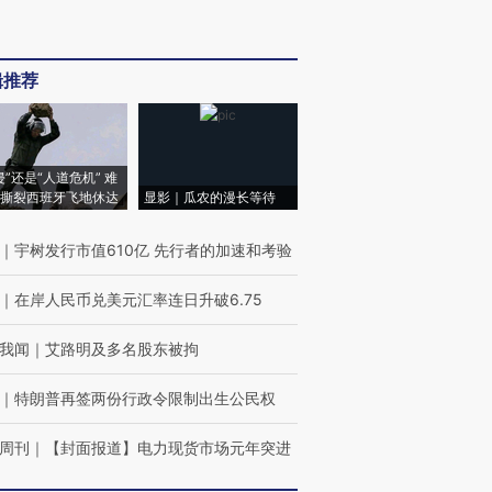
辑推荐
侵”还是“人道危机” 难
撕裂西班牙飞地休达
显影｜瓜农的漫长等待
｜
宇树发行市值610亿 先行者的加速和考验
｜
在岸人民币兑美元汇率连日升破6.75
我闻
｜
艾路明及多名股东被拘
｜
特朗普再签两份行政令限制出生公民权
周刊
｜
【封面报道】电力现货市场元年突进