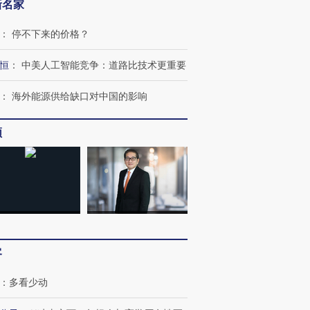
新名家
：
停不下来的价格？
恒
：
中美人工智能竞争：道路比技术更重要
：
海外能源供给缺口对中国的影响
频
客
跨国走私7万
视线｜被称为“蟑螂”的印
视线｜“入侵”还是“人道危
检体内含3种
度Z世代 用街头抗争将教
机”？难民潮撕裂西班牙
秘鲁纳斯
：
多看少动
育部长拱下台
飞地休达
13人遇难