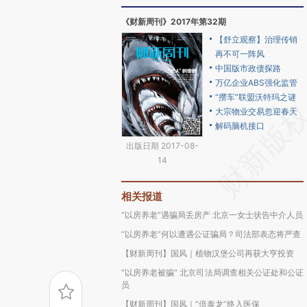
《财新周刊》2017年第32期
【舒立观察】治理传销
再不可一阵风
中国版市政债探路
万亿企业ABS强化监管
“攒车”联盟沃特玛之谜
大宗物业交易忽迎春天
解码脑机接口
出版日期 2017-08-
14
相关报道
“以房养老”遇骗局丢房产 北京一女士状告中介人员
“以房养老”何以遭遇公证骗局？司法部表态将严查
【财新周刊】国风｜植物汉堡公司再获大亨投资
“以房养老被骗” 北京司法局调查相关公证处和公证
员
【财新周刊】国风｜“倍泰龙”终入医保