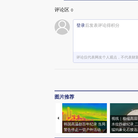
评论区
0
登录
后发表评论得积分
评论仅代表网友个人观点，不代表财
图片推荐
视线｜极端高温
韩国高温创百年纪录 当局
水位跌破纪录 
警告停止一切户外活动
猛犸象化石接连