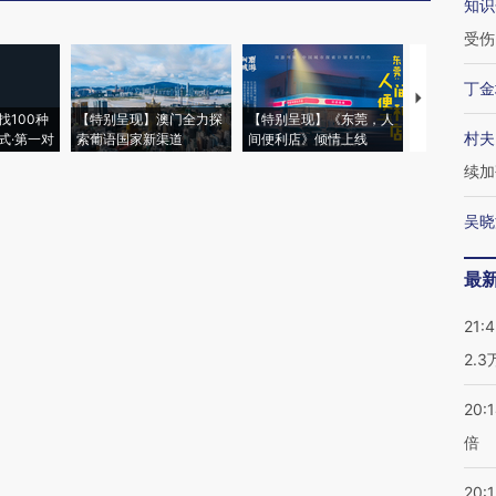
知识
受伤
丁金
【推广】走
找100种
【特别呈现】澳门全力探
【特别呈现】《东莞，人
会，让数智科
村夫
式·第一对
索葡语国家新渠道
间便利店》倾情上线
业
续加
吴晓
最
21:
2.
20:
倍
20:1