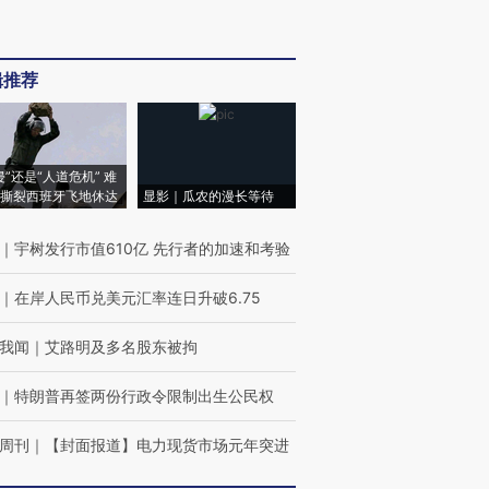
辑推荐
侵”还是“人道危机” 难
撕裂西班牙飞地休达
显影｜瓜农的漫长等待
｜
宇树发行市值610亿 先行者的加速和考验
｜
在岸人民币兑美元汇率连日升破6.75
我闻
｜
艾路明及多名股东被拘
｜
特朗普再签两份行政令限制出生公民权
周刊
｜
【封面报道】电力现货市场元年突进