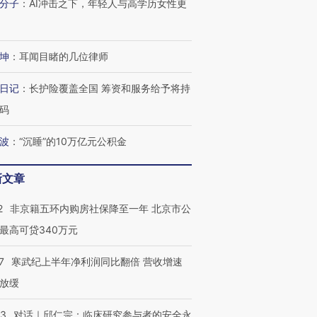
分子
：
AI冲击之下，年轻人与高学历女性更
跨国走私7万
视线｜被称为“蟑螂”的印
视线｜“入侵”还是“人道危
检体内含3种
度Z世代 用街头抗争将教
机”？难民潮撕裂西班牙
秘鲁纳斯
育部长拱下台
飞地休达
13人遇难
坤
：
耳闻目睹的几位律师
日记
：
长护险覆盖全国 筹资和服务给予将持
码
进第四届链博
【商旅对话】华住集团
波
：
“沉睡”的10万亿元公积金
技“链”接产
【特别呈现】寻找100种
CFO：不靠规模取胜，华
【特别呈
有意思的生活方式·第三对
住三大增长引擎是什么？
有意思的
新文章
2
非京籍五环内购房社保降至一年 北京市公
最高可贷340万元
7
寒武纪上半年净利润同比翻倍 营收增速
放缓
53
对话｜邱仁宗：临床研究参与者的安全永