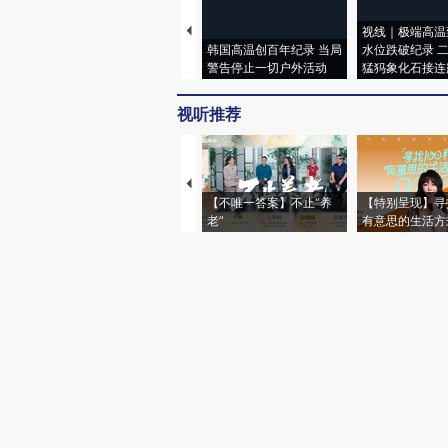
视线｜极端高温
韩国高温创百年纪录 当局
水位跌破纪录 
警告停止一切户外活动
猛犸象化石接连
视听推荐
【不唯一答案】不止“养
【特别呈现】寻
老”
有意思的生活方