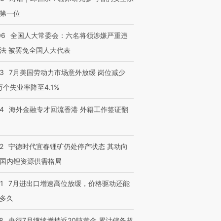
第一位
06
全国人大常委会：六名将领涉嫌严重违
法 被罢免全国人大代表
43
7月美国劳动力市场意外放缓 岗位减少
3万个失业率降至4.1%
14
海外金融专才回流香港 外籍工作签证翻
2
宁德时代宜春锂矿仍处停产状态 其动向
国内锂资源供需格局
1
7月进出口增速高位放缓，价格驱动还能
多久
8
央行7月继续增持近20吨黄金 累计储备超