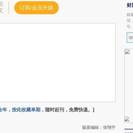
员
财
订阅/会员升级
文
财
写
引
全年
，
按此收藏单期
，随时起刊，免费快递。]
版面编辑：张翔宇