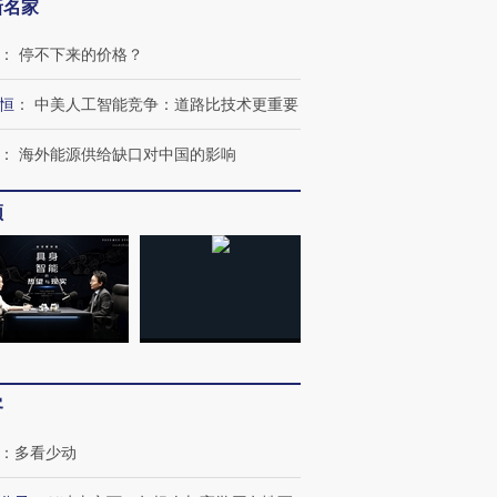
新名家
：
停不下来的价格？
恒
：
中美人工智能竞争：道路比技术更重要
：
海外能源供给缺口对中国的影响
频
客
：
多看少动