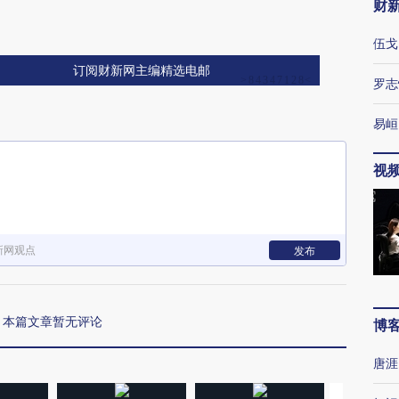
财
伍戈
订阅财新网主编精选电邮
罗志
易峘
视
新网观点
发布
本篇文章暂无评论
博
唐涯