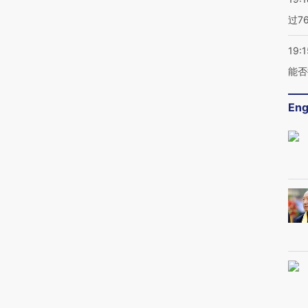
过7
19:1
能否
Eng