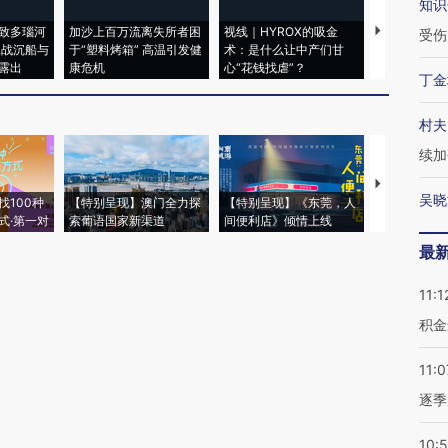
知识
致多瑙河
加沙上百万流离失所者困
视线｜HYROX的吸金
马航飞行员
受伤
二战沉船与
于“塑料烤箱” 高温引发健
术：是什么让中产们甘
粒摇头丸 尿
露出
康危机
心“花钱找虐”？
毒品
丁金
村夫
续加
【推广】走
吴晓
找100种
【特别呈现】澳门全力探
【特别呈现】《东莞，人
会，让数智科
式·第一对
索葡语国家新渠道
间便利店》倾情上线
业
最
11:1
积金
11:0
逐季
10: