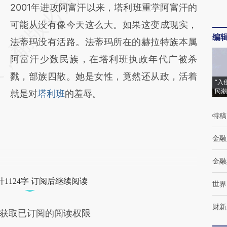
2001年进攻阿富汗以来，塔利班重掌阿富汗的
可能从没有像今天这么大。如果这变成现实，
编
法蒂玛没有活路。法蒂玛所在的赫拉特族本属
阿富汗少数民族，在塔利班执政年代广被杀
戮，部族四散。她是女性，竟然还从政，活着
“入
民潮
就是对
塔利班
的羞辱。
特稿
金融
金融
1124字 订阅后继续阅读
世界
财新
获取已订阅的阅读权限