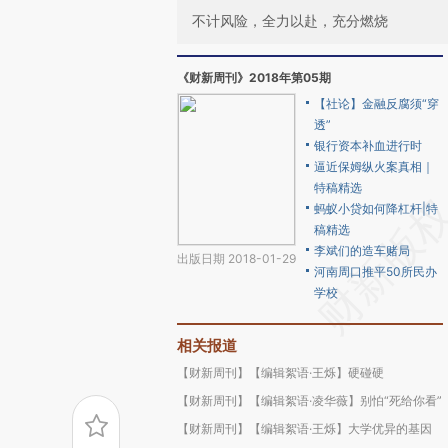
不计风险，全力以赴，充分燃烧
《财新周刊》2018年第05期
【社论】金融反腐须“穿
透”
银行资本补血进行时
逼近保姆纵火案真相｜
特稿精选
蚂蚁小贷如何降杠杆|特
稿精选
李斌们的造车赌局
出版日期 2018-01-29
河南周口推平50所民办
学校
相关报道
【财新周刊】【编辑絮语·王烁】硬碰硬
【财新周刊】【编辑絮语·凌华薇】别怕“死给你看”
【财新周刊】【编辑絮语·王烁】大学优异的基因