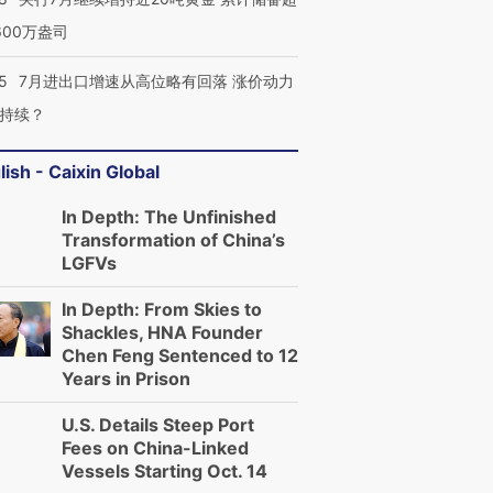
600万盎司
5
7月进出口增速从高位略有回落 涨价动力
持续？
lish - Caixin Global
In Depth: The Unfinished
Transformation of China’s
LGFVs
In Depth: From Skies to
Shackles, HNA Founder
Chen Feng Sentenced to 12
Years in Prison
U.S. Details Steep Port
Fees on China-Linked
Vessels Starting Oct. 14