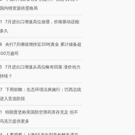
国内锂资源供需格局
1
7月进出口增速高位放缓，价格驱动还能
多久
8
央行7月继续增持近20吨黄金 累计储备超
600万盎司
5
7月进出口增速从高位略有回落 涨价动力
持续？
07
下周前瞻：生态环境法典施行；巴西总统
进入竞选阶段
1
特朗普坚称美国防空弹药库存充足 但不
乌克兰提供更多
24
人事观察｜上海55岁女副市长解冬进京