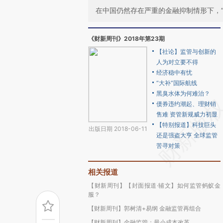
在中国仍然存在严重的金融抑制情形下，
《财新周刊》2018年第23期
【社论】监管与创新的
人为对立要不得
经济稳中有忧
“大补”国际航线
黑臭水体为何难治？
债券违约潮起、理财销
售难 资管新规威力初显
【特别报道】科技巨头
出版日期 2018-06-11
还是强盗大亨 全球监管
苦寻对策
相关报道
【财新周刊】【封面报道·辅文】如何监管蚂蚁金
服？
【财新周刊】郭树清+易纲 金融监管再组合
【财新周刊】金融监管：最小成本改革