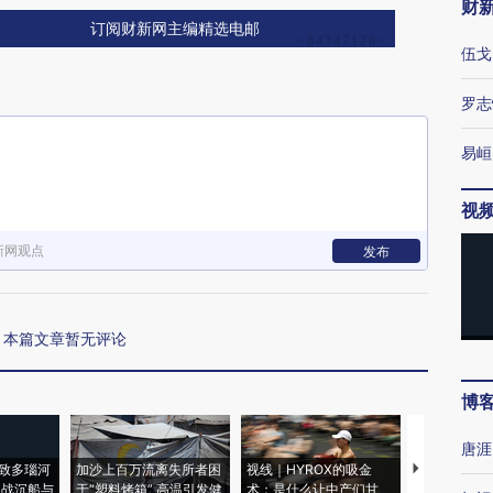
财
订阅财新网主编精选电邮
伍戈
罗志
易峘
视
新网观点
发布
本篇文章暂无评论
博
唐涯
致多瑙河
加沙上百万流离失所者困
视线｜HYROX的吸金
马航飞行员
二战沉船与
于“塑料烤箱” 高温引发健
术：是什么让中产们甘
粒摇头丸 尿