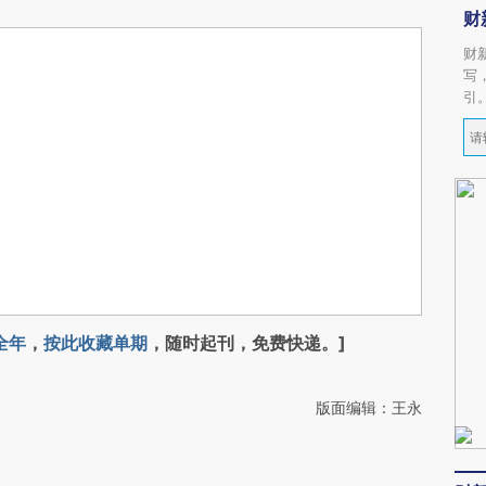
财
财
写
引
全年
，
按此收藏单期
，随时起刊，免费快递。]
版面编辑：王永