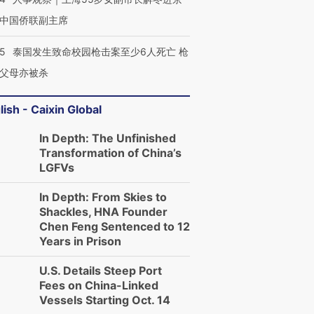
中国侨联副主席
45
泰国发生致命校园枪击案至少6人死亡 枪
父母亦被杀
lish - Caixin Global
In Depth: The Unfinished
Transformation of China’s
LGFVs
In Depth: From Skies to
Shackles, HNA Founder
Chen Feng Sentenced to 12
Years in Prison
U.S. Details Steep Port
Fees on China-Linked
Vessels Starting Oct. 14