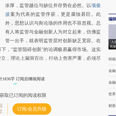
浓厚，监管越位与缺位并存势在必然。以
项俊
波
案为代表的监管俘获，更是腐蚀甚巨。此
编
外，思想认识与舆论场的作用也不容忽视。总
有人将监管与金融创新人为对立起来，仿佛监
管一出手，就表明监管层对创新缺乏宽容。在
“入
民潮
下，“监管阻碍创新”的论调极易赢得市场。这实
对立，理论上漏洞百出，行动上危害严重，必须尽
特稿
金融
1836字 订阅后继续阅读
金融
世界
获取已订阅的阅读权限
员
财新
订阅/会员升级
文