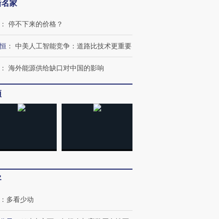
新名家
：
停不下来的价格？
恒
：
中美人工智能竞争：道路比技术更重要
：
海外能源供给缺口对中国的影响
频
客
：
多看少动
跨国走私7万
视线｜被称为“蟑螂”的印
视线｜“入侵”还是“人道危
检体内含3种
度Z世代 用街头抗争将教
机”？难民潮撕裂西班牙
秘鲁纳斯