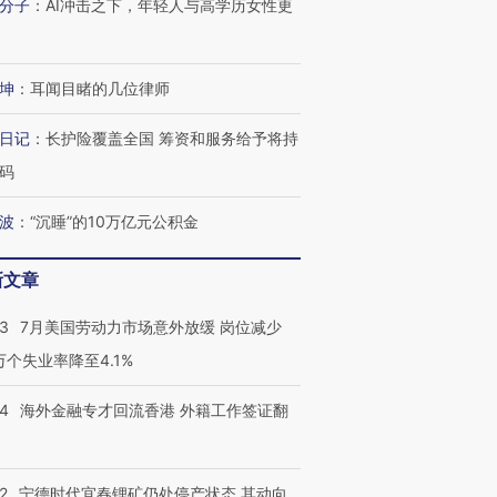
分子
：
AI冲击之下，年轻人与高学历女性更
育部长拱下台
飞地休达
13人遇难
坤
：
耳闻目睹的几位律师
日记
：
长护险覆盖全国 筹资和服务给予将持
进第四届链博
【商旅对话】华住集团
技“链”接产
【特别呈现】寻找100种
CFO：不靠规模取胜，华
【特别呈
码
有意思的生活方式·第三对
住三大增长引擎是什么？
有意思的
波
：
“沉睡”的10万亿元公积金
新文章
43
7月美国劳动力市场意外放缓 岗位减少
3万个失业率降至4.1%
14
海外金融专才回流香港 外籍工作签证翻
2
宁德时代宜春锂矿仍处停产状态 其动向