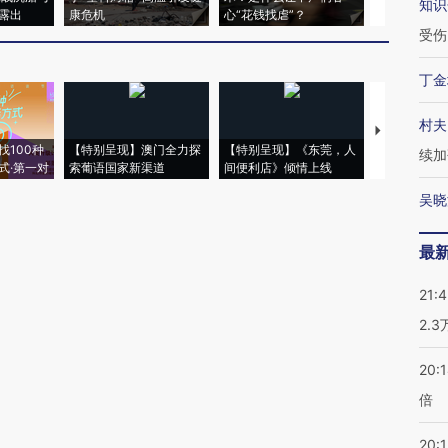
知识
露出
康危机
心“花钱找虐”？
毒品
受伤
丁金
村夫
【推广】走
找100种
【特别呈现】澳门全力探
【特别呈现】《东莞，人
会，让数智科
续加
式·第一对
索葡语国家新渠道
间便利店》倾情上线
业
吴晓
最
21:
2.
20:
倍
20:1