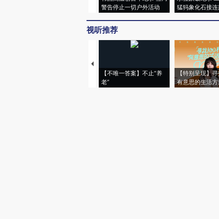
警告停止一切户外活动
猛犸象化石接连
视听推荐
【不唯一答案】不止“养
【特别呈现】寻
老”
有意思的生活方