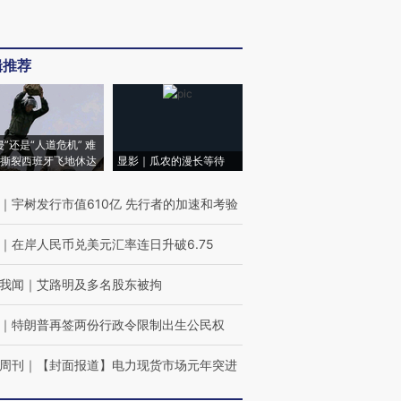
辑推荐
侵”还是“人道危机” 难
撕裂西班牙飞地休达
显影｜瓜农的漫长等待
｜
宇树发行市值610亿 先行者的加速和考验
｜
在岸人民币兑美元汇率连日升破6.75
我闻
｜
艾路明及多名股东被拘
｜
特朗普再签两份行政令限制出生公民权
周刊
｜
【封面报道】电力现货市场元年突进