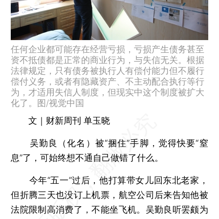
任何企业都可能存在经营亏损，亏损产生债务甚至
资不抵债都是正常的商业行为，与失信无关。根据
法律规定，只有债务被执行人有偿付能力但不履行
偿付义务，或者有隐藏资产、不主动配合执行等行
为，才适用失信人制度，但现实中这个制度被扩大
化了。图/视觉中国
文｜财新周刊 单玉晓
吴勤良（化名）被“捆住”手脚，觉得快要“窒
息”了，可始终想不通自己做错了什么。
今年“五一”过后，他打算带女儿回东北老家，
但折腾三天也没订上机票，航空公司后来告知他被
法院限制高消费了，不能坐飞机。吴勤良听罢颇为