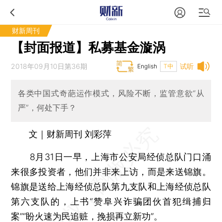
财新周刊
【封面报道】私募基金漩涡
2018年09月10日第36期
试听
English
T中
各类中国式奇葩运作模式，风险不断，监管意欲“从
严”，何处下手？
文｜财新周刊 刘彩萍
8月31日一早，上海市公安局经侦总队门口涌
来很多投资者，他们并非来上访，而是来送锦旗。
锦旗是送给上海经侦总队第九支队和上海经侦总队
第六支队的，上书“赞阜兴诈骗团伙首犯缉捕归
案”“盼火速为民追赃，挽损再立新功”。