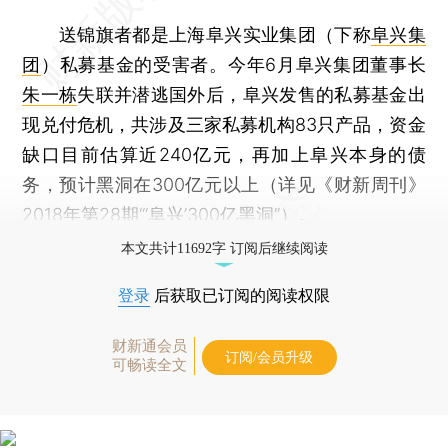
送锦旗者都是上海阜兴实业集团（下称
阜兴集
团
）私募基金的受害者。今年6月阜兴集团董事长
朱一栋
失联并潜逃国外后，阜兴发售的私募基金出
现兑付危机，共涉及三家私募机构83只产品，资金
缺口目前估算近240亿元，再加上阜兴本身的债
务，预计黑洞在300亿元以上（详见《财新周刊》
2018年第28期“
‘阜兴’300亿黑洞
”）。
本文共计11692字 订阅后继续阅读
登录
后获取已订阅的阅读权限
财新通会员
订阅/会员升级
可畅读全文