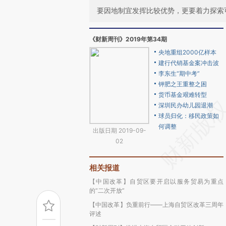
要因地制宜发挥比较优势，更要着力探索
《财新周刊》2019年第34期
央地重组2000亿样本
建行代销基金案冲击波
李东生“期中考”
钾肥之王重整之困
货币基金艰难转型
深圳民办幼儿园退潮
球员归化：移民政策如
何调整
出版日期 2019-09-
02
相关报道
【中国改革】自贸区要开启以服务贸易为重点
的“二次开放”
【中国改革】负重前行——上海自贸区改革三周年
评述