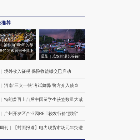
辑推荐
｜被称为“蟑螂”的印
世代 将教育部长拱下
显影｜瓜农的漫长等待
｜
境外收入征税 保险收益缴交已启动
｜
河南“三支一扶”考试舞弊 警方介入侦查
｜
特朗普再上台后中国留学生获签数量大减
｜
广州开发区产业园REIT较发行价“腰斩”
周刊
｜
【封面报道】电力现货市场元年突进