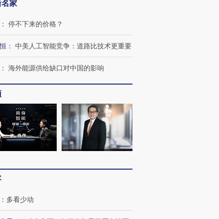
新名家
：
停不下来的价格？
恒
：
中美人工智能竞争：道路比技术更重要
：
海外能源供给缺口对中国的影响
频
客
：
多看少动