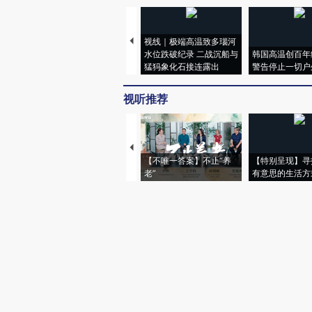
视线｜极端高温致多瑙河
水位跌破纪录 二战沉船与
韩国高温创百年
猛犸象化石接连露出
警告停止一切户
视听推荐
【不唯一答案】不止“养
【特别呈现】寻
老”
有意思的生活方