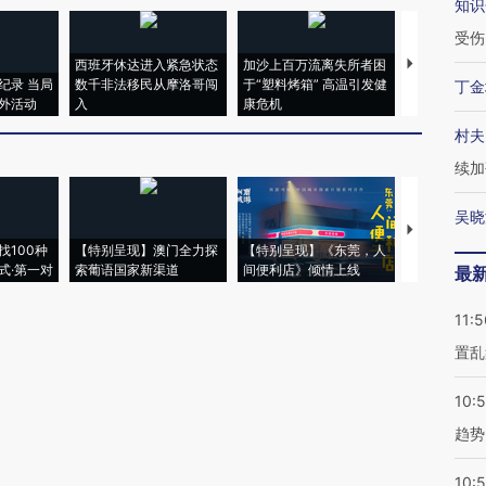
知识
受伤
西班牙休达进入紧急状态
加沙上百万流离失所者困
马航飞行员
纪录 当局
数千非法移民从摩洛哥闯
于“塑料烤箱” 高温引发健
粒摇头丸 尿
丁金
外活动
入
康危机
毒品
村夫
续加
吴晓
【推广】走
找100种
【特别呈现】澳门全力探
【特别呈现】《东莞，人
会，让数智科
式·第一对
索葡语国家新渠道
间便利店》倾情上线
业
最
11:5
置乱
10:
趋势
10: