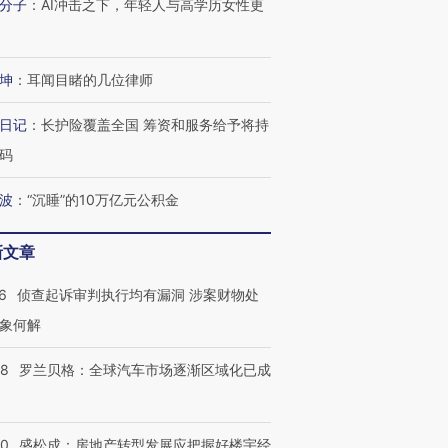
分子
：
AI冲击之下，年轻人与高学历女性更
跨国走私7万
视线｜HY
检体内含3种
泽连斯基密集出访美英 索
秘鲁纳斯卡观光飞机坠毁
术：是什
坤
：
耳闻目睹的几位律师
要防空导弹“救急”
13人遇难
心“花钱找
日记
：
长护险覆盖全国 筹资和服务给予将持
码
波
：
“沉睡”的10万亿元公积金
进第四届链博
【商旅对话】华住集团
技“链”接产
【特别呈现】寻找100种
CFO：不靠规模取胜，华
【特别呈
有意思的生活方式·第三对
住三大增长引擎是什么？
有意思的
新文章
6
侦查起诉审判执行均有漏洞 涉案财物处
象何解
58
罗兰贝格：全球汽车市场逐渐区域化已成
50
盛松成：房地产转型发展应把握好楼宇经