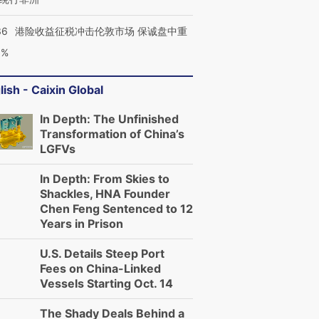
36
港险收益征税冲击伦敦市场 保诚盘中重
3%
lish - Caixin Global
In Depth: The Unfinished
Transformation of China’s
LGFVs
In Depth: From Skies to
Shackles, HNA Founder
Chen Feng Sentenced to 12
Years in Prison
U.S. Details Steep Port
Fees on China-Linked
Vessels Starting Oct. 14
The Shady Deals Behind a