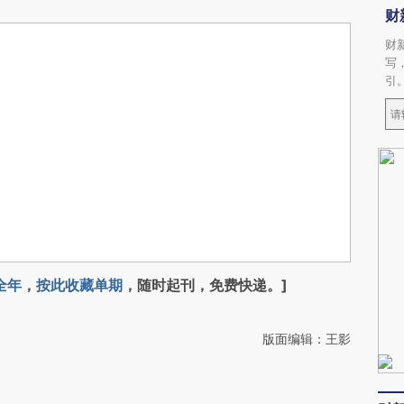
财
财
写
引
全年
，
按此收藏单期
，随时起刊，免费快递。]
版面编辑：王影