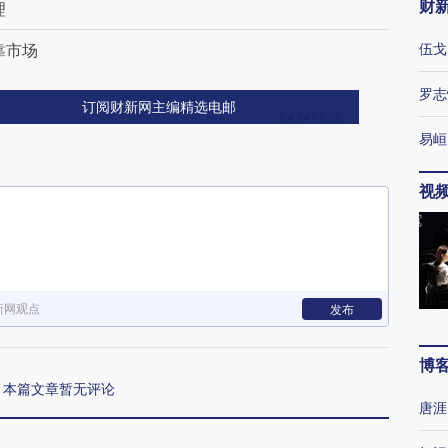
财
理
靠市场
伍戈
罗志
订阅财新网主编精选电邮
易峘
视
新网观点
发布
博
本篇文章暂无评论
唐涯