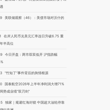
遇
39
美联储观察（46）：美债市场对沃什的
1
在岸人民币兑美元汇率连日升破6.75 重
年半高位
29
今日开盘：两市双双低开 沪指跌幅
6%
13
“竹知了”事件背后的舆情根源
10
国泰航空2026年上半年净利润大增71%
局势成业绩“双刃剑”
45
独家｜规避红海封锁 中国超大油轮停靠
绕行非洲