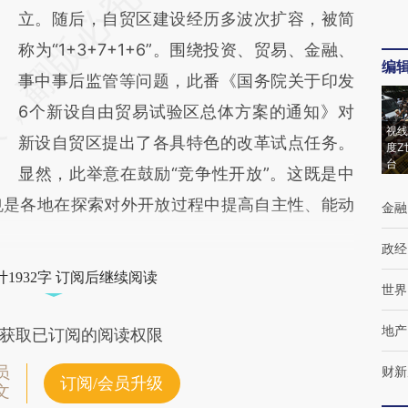
立。随后，自贸区建设经历多波次扩容，被简
称为“1+3+7+1+6”。围绕投资、贸易、金融、
编
事中事后监管等问题，此番《国务院关于印发
6个新设自由贸易试验区总体方案的通知》对
视线
新设自贸区提出了各具特色的改革试点任务。
度Z
台
显然，此举意在鼓励“竞争性开放”。这既是中
也是各地在探索对外开放过程中提高自主性、能动
金融
政经
1932字 订阅后继续阅读
世界
地产
获取已订阅的阅读权限
员
财新
订阅/会员升级
文