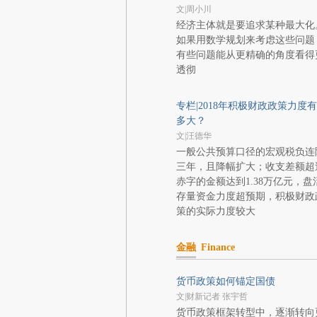
文|周小川
经济主体就是要追求某种最大化
如果用数学规划来考虑这些问题
有些问题能从更精确的角度看得
透彻
专栏|2018年积极财政政策力度有
多大？
文|汪德华
一般公共预算口径的宏观税负连
三年，且降幅扩大；收支差额超
赤字的金额达到1.38万亿元，盘
存量资金力度超预期，积极财政
策的实际力度较大
金融
Finance
货币政策如何锚定国债
文|财新记者 张宇哲
货币政策框架转型中，逐渐转向