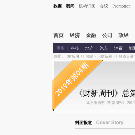
数据
我闻
机构订阅
会议
Promotion
首页
经济
金融
公司
政经
更多
科技
地产
汽车
消费
能
位置：
《财新周刊》频道
>
《财新周刊》频道目录
《财新周刊》总第
本文来源于《财新周刊》 2019年第
Cover Story
封面报道