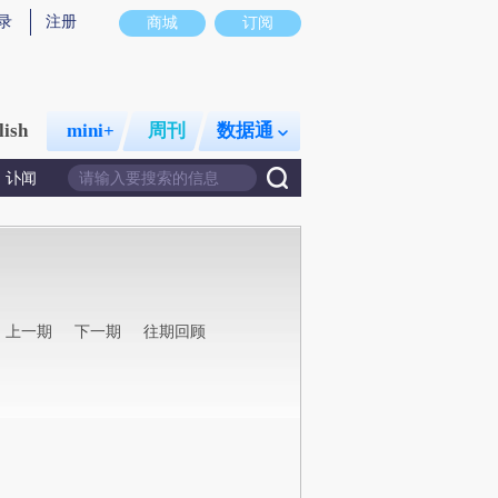
录
注册
商城
订阅
lish
mini+
周刊
数据通
讣闻
上一期
下一期
往期回顾