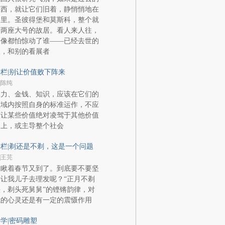
东西，就让它们旧着，静悄悄地在
那里。圣彼得堡和莫斯科，整个就
是两座大号的故居。看人来人往，
好像都怕惊动了谁——已经去世的
人，和别的看展者
栏|别让价值败下阵来
|陈纯
权力、金钱、知识，应该在它们的
领域内按照自身的标准运作，不应
该让某些价值绝对凌驾于其他价值
之上，或主导整个社会
栏|剃还是不剃，这是一个问题
|王芫
眼瞅着春节又到了。到底要不要坚
让我儿子去理发呢？“正月不剃
，剃头死舅舅”的铿锵韵律，对
我的心灵还是有一定的震慑作用
学|密码雕塑