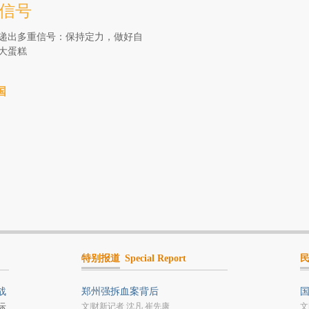
发信号
递出多重信号：保持定力，做好自
大蛋糕
国
特别报道
Special Report
战
郑州强拆血案背后
文|财新记者 沈凡 崔先康
文
际