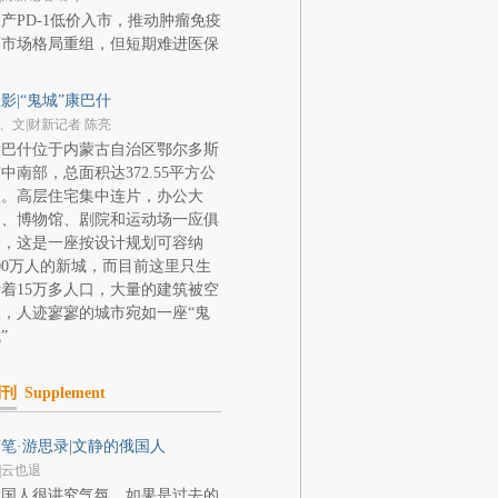
产PD-1低价入市，推动肿瘤免疫
药市场格局重组，但短期难进医保
影|“鬼城”康巴什
、文|财新记者 陈亮
康巴什位于内蒙古自治区鄂尔多斯
中南部，总面积达372.55平方公
里。高层住宅集中连片，办公大
楼、博物馆、剧院和运动场一应俱
全，这是一座按设计规划可容纳
00万人的新城，而目前这里只生
着15万多人口，大量的建筑被空
，人迹寥寥的城市宛如一座“鬼
”
副刊
Supplement
笔·游思录|文静的俄国人
|云也退
俄国人很讲究气氛，如果是过去的