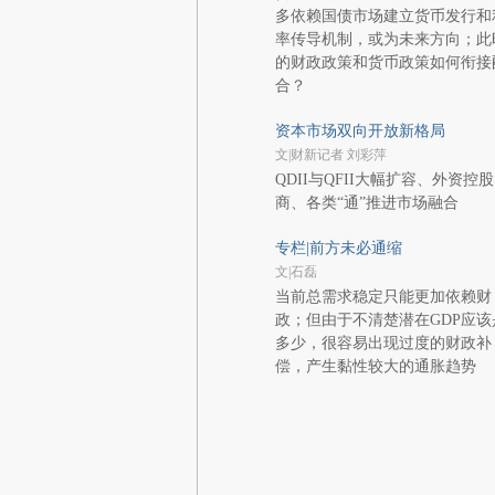
多依赖国债市场建立货币发行和
率传导机制，或为未来方向；此
的财政政策和货币政策如何衔接
合？
资本市场双向开放新格局
文|财新记者 刘彩萍
QDII与QFII大幅扩容、外资控
商、各类“通”推进市场融合
专栏|前方未必通缩
文|石磊
当前总需求稳定只能更加依赖财
政；但由于不清楚潜在GDP应该
多少，很容易出现过度的财政补
偿，产生黏性较大的通胀趋势