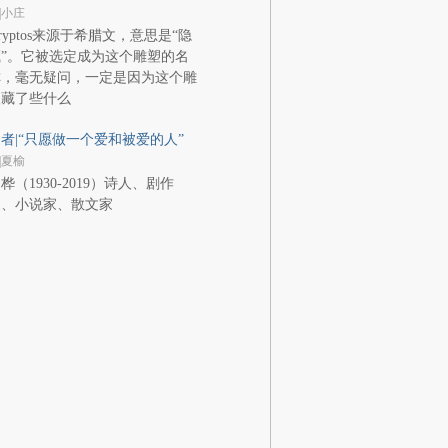
|小庄
ryptos来源于希腊文，意思是“隐
”。它被选定成为这个雕塑的名
称，毫无疑问，一定是因为这个雕
塑藏了些什么
者|“只愿做一个爱和被爱的人”
|夏榆
桦（1930-2019）诗人、剧作
家、小说家、散文家