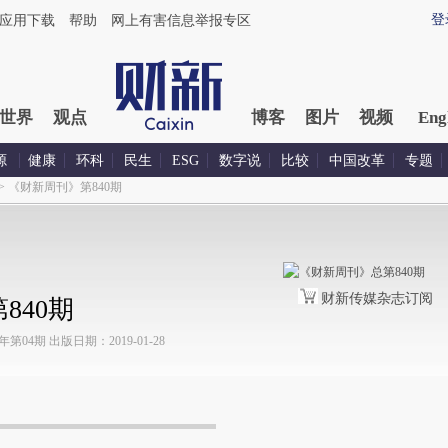
登
应用下载
帮助
网上有害信息举报专区
世界
观点
博客
图片
视频
Eng
源
健康
环科
民生
ESG
数字说
比较
中国改革
专题
>
《财新周刊》第840期
财新传媒杂志订阅
840期
04期 出版日期：2019-01-28