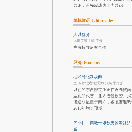
共识，首先应成为国内共识
编辑絮语
Editor's Desk
人以群分
本期值班主编 王烁
先有标签后有合作
经济
Economy
地区分化新动向
文| 财新记者 程思炜 张娱 于海荣
以往的东西部差距正在逐渐被南
差距所代替，北方省份投资、消
增速明显慢于南方，各地普遍调
2019年增长预期
周小川：用数学规划思维看经济
系