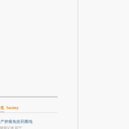
民生
Society
国产肿瘤免疫药圈地
|财新记者 邸宁