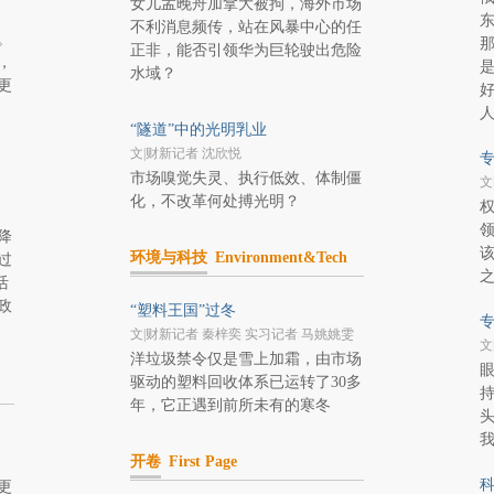
女儿孟晚舟加拿大被拘，海外市场
不利消息频传，站在风暴中心的任
。
正非，能否引领华为巨轮驶出危险
，
水域？
更
“隧道”中的光明乳业
文|财新记者 沈欣悦
专
市场嗅觉失灵、执行低效、体制僵
文
化，不改革何处搏光明？
降
环境与科技
Environment&Tech
过
活
政
“塑料王国”过冬
专
文|财新记者 秦梓奕 实习记者 马姚姚雯
文
洋垃圾禁令仅是雪上加霜，由市场
驱动的塑料回收体系已运转了30多
持
年，它正遇到前所未有的寒冬
头
开卷
First Page
科
更