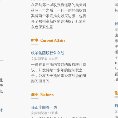
在发动郑州城改强拆运动的吴天君
国
落马一年之后，一死一伤的强拆血
案将两个家庭推向毁灭边缘，也揭
开了郑州高新区的违法拆迁乱象和
显
灰色保安生意
图
时事
Current Affairs
市
牧羊集团股权争夺战
文|财新记者 崔先康
1
一份在看守所内签订的股权转让协
活
议，引发持续十多年的控制权之
置
争，公权力干预民事经济纠纷的身
城
北
影闪现其间
费
低
商业
Business
随
任正非回答一切
体
文
文|财新记者 张而弛