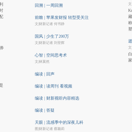
文
利
回溯 | 一周回溯
时
K
配
藏
前瞻 | 苹果发财报 转型受关注
文|财新记者 何书静
国风 | 少生了200万
逝
文|财新记者 刘登辉
文
股券
白
心智 | 空间思考术
文|林翼然
编读 | 回声
是
编读 | 读周刊 看视频
编读 | 财新视听内容精选
编读 | 答疑
天眼 | 流感季中的深夜儿科
图|财新记者 蔡颖莉