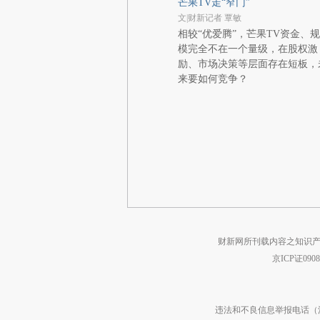
芒果TV走“窄门”
文|财新记者 覃敏
相较“优爱腾”，芒果TV资金、规
模完全不在一个量级，在股权激
励、市场决策等层面存在短板，
来要如何竞争？
财新网所刊载内容之知识产
京ICP证090
违法和不良信息举报电话（涉网络暴