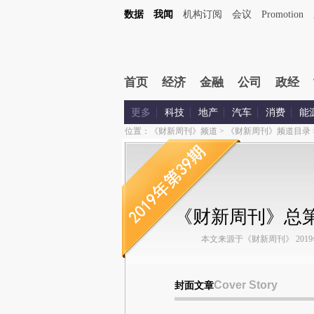
数据
我闻
机构订阅
会议
Promotion
首页
经济
金融
公司
政经
更多
科技
地产
汽车
消费
能
位置：
《财新周刊》频道
>
《财新周刊》频道目录
《财新周刊》总第
本文来源于《财新周刊》 2019年第
Cover Story
封面文章