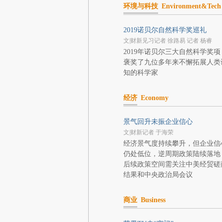
环境与科技
Environment&Tech
2019诺贝尔自然科学奖巡礼
文|财新见习记者 徐路易 记者 杨睿
2019年诺贝尔三大自然科学奖项
褒奖了九位多年来不懈拓展人类
知的科学家
经济
Economy
景气回升未振企业信心
文|财新记者 于海荣
经济景气度持续攀升，但企业信
仍处低位，逆周期政策陆续落地
后续政策空间需关注中美经贸磋
结果和中央政治局会议
商业
Business