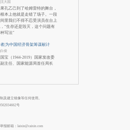
|沈大园
如果孔乙己到了哈姆雷特的舞台，
从根本上他就是走错了场子。一段
时间里我们不得不忍受演员在台上
，“生存还是毁灭，这个问题有
种写法”
者|为中国经济骨架筹谋献计
|白俊
国宝（1944-2019）国家发改委
原副主任、国家能源局首任局长
复制及建立镜像等任何使用。
02034662号
laixin@caixin.com