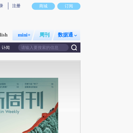
录
注册
商城
订阅
lish
mini+
周刊
数据通
讣闻