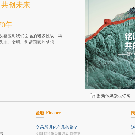
 共创未来
0年
从容应对我们面临的诸多挑战，再
民主、文明、和谐国家的梦想
财新传媒杂志订阅
金融
Finance
交易所进化有几条路？
文|财新特派香港记者 尉奕阳
文
后