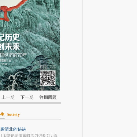
上一期
下一期
往期回顾
民生
Society
逆袭清北的秘诀
丨财新记者 黄蕙昭 实习记者 刘力鑫