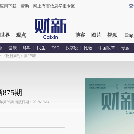
登
应用下载
帮助
网上有害信息举报专区
世界
观点
博客
图片
视频
Eng
源
健康
环科
民生
ESG
数字说
比较
中国改革
专题
>
《财新周刊》第875期
875期
39期 出版日期：2019-10-14