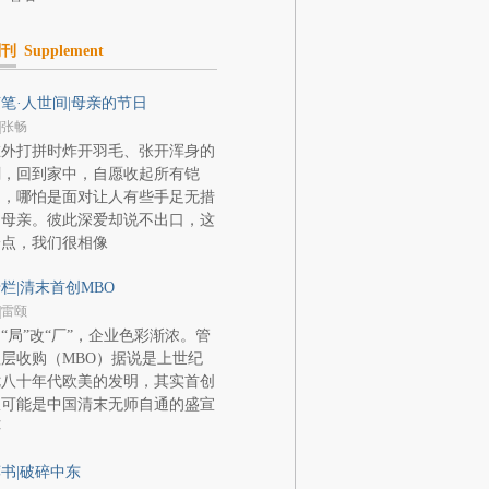
副刊
Supplement
笔·人世间|母亲的节日
|张畅
在外打拼时炸开羽毛、张开浑身的
刺，回到家中，自愿收起所有铠
甲，哪怕是面对让人有些手足无措
的母亲。彼此深爱却说不出口，这
一点，我们很相像
栏|清末首创MBO
|雷颐
“局”改“厂”，企业色彩渐浓。管
层收购（MBO）据说是上世纪
七八十年代欧美的发明，其实首创
权可能是中国清末无师自通的盛宣
怀
书|破碎中东