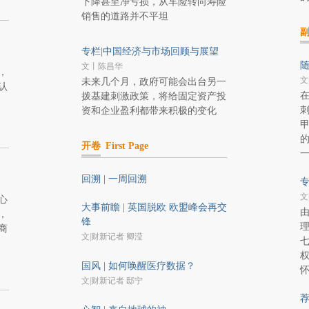
下降甚至净亏损，从车险转向寿险
销售的道路并不平坦
专栏|中国经济与市场回顾与展望
随
文丨陈昌华
，
文
未来几个月，政府可能会出台另一
认
拨基建刺激政策，将给固定资产投
资和企业盈利都带来积极的变化
开卷
First Page
回溯 | 一周回溯
专
文
心
大事前瞻 | 英国脱欧 欧盟峰会再交
由
，
锋
理
商
文|财新记者 卿滢
国风 | 如何唤醒医疗数据？
文|财新记者 邸宁
荐