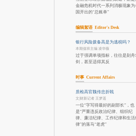
金融危机时代一系列消极现象为
国开出的“总账单”
编辑絮语
Editor's Desk
银行风险拨备高是为逃税吗？
本期值班主编 凌华薇
过于强调单项指标，往往是刻舟
剑，甚至适得其反
时事
Current Affairs
质检高官魏传忠折戟
文|财新记者 王梦遥
一位“字写得最好的副部长”，也
是“严重违反政治纪律、组织纪
律、廉洁纪律、工作纪律和生活
律”的落马“老虎”