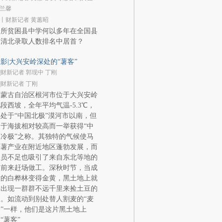
兰馨
丨财新记者 黄蕙昭
一所贫困县中学何以多年在全国县
中清北录取人数排名中居首？
影|大兴安岭深处的“薯客”
|财新记者 郭现中 丁刚
|财新记者 丁刚
内蒙古自治区根河市位于大兴安岭
段西坡，全年平均气温-5.3℃，
处于“中国北极”漠河市以南，但
于海拔相对较高而一举获得“中
冷极”之称。其独特的气候使马
铃薯产业在附近地区蓬勃发展，而
人员不足也吸引了来自东北等地的
人前来赶场做工。深秋时节，当成
片的白桦林变得金黄，黑土地上就
会出现一群群不远千里来捡土豆的
。如流动到别处替人割麦的“麦
”一样，他们是这片黑土地上
“薯客”