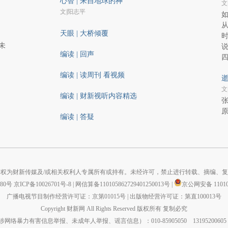
心智 | 来自地球的神
文
文|阳志平
天眼 | 大桥倾覆
未
说
编读 | 回声
四
编读 | 读周刊 看视频
逝
文
编读 | 财新视听内容精选
张
编读 | 答疑
权为财新传媒及/或相关权利人专属所有或持有。未经许可，禁止进行转载、摘编、
880号
京ICP备10026701号-8
|
网信算备110105862729401250013号
|
京公网安备 110105
广播电视节目制作经营许可证：京第01015号
|
出版物经营许可证：第直100013号
Copyright 财新网 All Rights Reserved 版权所有 复制必究
力有害信息举报、未成年人举报、谣言信息）：010-85905050 13195200605 举报邮箱：