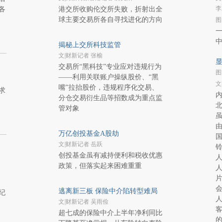
李
各
港交所收购伦交所失败，折射出全
球主要交易所各自寻找进化的方向
图
揭秘上交所科技监管
文|财新记者 张榆
显
交易所“黑科技”专业应对违规行为
图
——利用关联账户操纵股价、“黑
文
嘴”拉抬股价，违规程序化交易、
求
分仓交易衍生品等招数成为重点监
北
管对象
虽
由
万亿创投基金A股劫
国
文|财新记者 岳跃
创投基金虽有减持便利和税收优惠
政策，但落实起来困难重重
逃离新三板 保险中介陷转型难局
纪
人
文|财新记者 吴雨俭
客
超七成的保险中介上半年净利同比
的