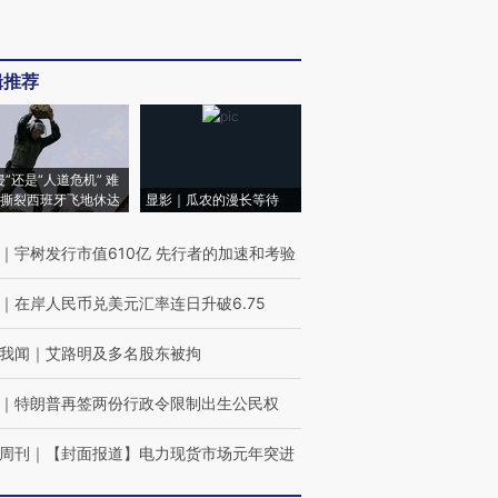
辑推荐
侵”还是“人道危机” 难
撕裂西班牙飞地休达
显影｜瓜农的漫长等待
｜
宇树发行市值610亿 先行者的加速和考验
｜
在岸人民币兑美元汇率连日升破6.75
我闻
｜
艾路明及多名股东被拘
｜
特朗普再签两份行政令限制出生公民权
周刊
｜
【封面报道】电力现货市场元年突进