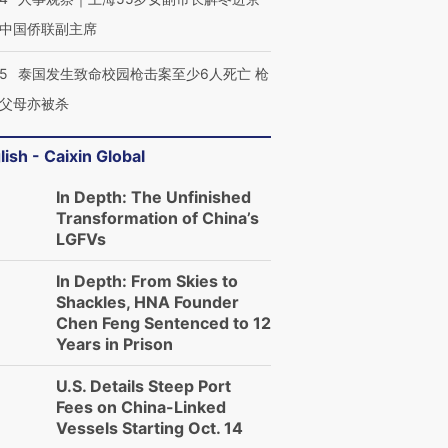
中国侨联副主席
45
泰国发生致命校园枪击案至少6人死亡 枪
父母亦被杀
lish - Caixin Global
In Depth: The Unfinished
Transformation of China’s
LGFVs
In Depth: From Skies to
Shackles, HNA Founder
Chen Feng Sentenced to 12
Years in Prison
U.S. Details Steep Port
Fees on China-Linked
Vessels Starting Oct. 14