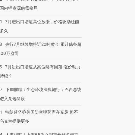
国内锂资源供需格局
1
7月进出口增速高位放缓，价格驱动还能
多久
8
央行7月继续增持近20吨黄金 累计储备超
600万盎司
5
7月进出口增速从高位略有回落 涨价动力
持续？
07
下周前瞻：生态环境法典施行；巴西总统
进入竞选阶段
1
特朗普坚称美国防空弹药库存充足 但不
乌克兰提供更多
24
人事观察｜上海55岁女副市长解冬进京