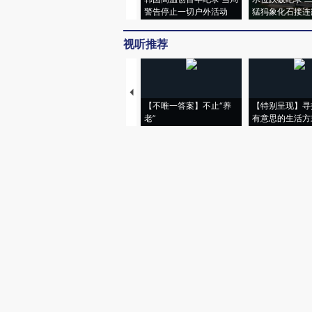
警告停止一切户外活动
猛犸象化石接连
视听推荐
【不唯一答案】不止“养
【特别呈现】寻
老”
有意思的生活方