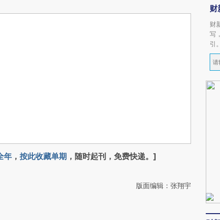
财
财
写
引
全年
，
按此收藏单期
，随时起刊，免费快递。]
版面编辑：张翔宇