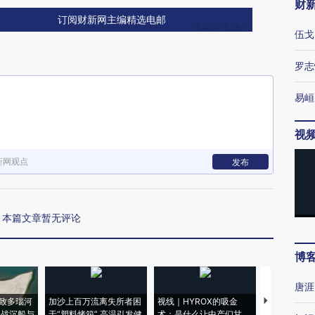
财
订阅财新网主编精选电邮
伍戈
罗志
易峘
视
新网观点
发布
本篇文章暂无评论
博
唐涯
致多瑙河
加沙上百万流离失所者困
视线｜HYROX的吸金
马航飞行员
二战沉船与
于“塑料烤箱” 高温引发健
术：是什么让中产们甘
粒摇头丸 尿