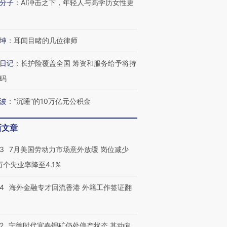
分子
：
AI冲击之下，年轻人与高学历女性更
育部长拱下台
飞地休达
13人遇难
坤
：
耳闻目睹的几位律师
日记
：
长护险覆盖全国 筹资和服务给予将持
进第四届链博
【商旅对话】华住集团
技“链”接产
【特别呈现】寻找100种
CFO：不靠规模取胜，华
【特别呈
码
有意思的生活方式·第三对
住三大增长引擎是什么？
有意思的
波
：
“沉睡”的10万亿元公积金
新文章
43
7月美国劳动力市场意外放缓 岗位减少
3万个失业率降至4.1%
14
海外金融专才回流香港 外籍工作签证翻
2
宁德时代宜春锂矿仍处停产状态 其动向