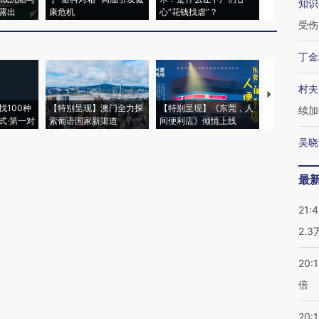
知识
露出
康危机
心“花钱找虐”？
毒品
受伤
丁金
村夫
【推广】走
找100种
【特别呈现】澳门全力探
【特别呈现】《东莞，人
会，让数智科
续加
式·第一对
索葡语国家新渠道
间便利店》倾情上线
业
吴晓
最
21:
2.
20:
倍
20:1