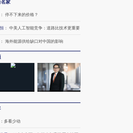
新名家
：
停不下来的价格？
恒
：
中美人工智能竞争：道路比技术更重要
：
海外能源供给缺口对中国的影响
频
客
：
多看少动
跨国走私7万
视线｜被称为“蟑螂”的印
视线｜“入侵”还是“人道危
检体内含3种
度Z世代 用街头抗争将教
机”？难民潮撕裂西班牙
秘鲁纳斯