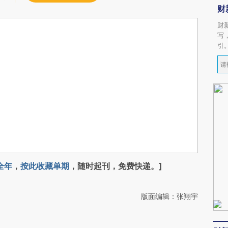
财
财
写
引
全年
，
按此收藏单期
，随时起刊，免费快递。]
版面编辑：张翔宇