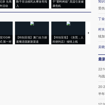
知识
纪录 当局
数千非法移民从摩洛哥闯
于“塑料烤箱” 高温引发健
术：是什么
外活动
入
康危机
心“花钱找虐
受伤
丁金
村夫
【推广】走
续加
找100种
【特别呈现】澳门全力探
【特别呈现】《东莞，人
会，让数智科
式·第一对
索葡语国家新渠道
间便利店》倾情上线
业
吴晓
最
22:1
与战
20:
半年
17:2