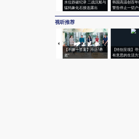
水位跌破纪录 二战沉船与
韩国高温创百年
猛犸象化石接连露出
警告停止一切户
视听推荐
【不唯一答案】不止“养
【特别呈现】寻
老”
有意思的生活方