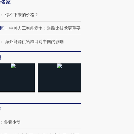
新名家
：
停不下来的价格？
恒
：
中美人工智能竞争：道路比技术更重要
：
海外能源供给缺口对中国的影响
频
客
：
多看少动
OX的吸金
马航飞行员跨国走私7万
视线｜被称为“蟑螂”的印