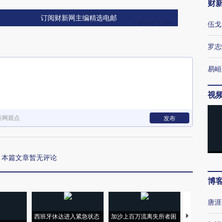
财
订阅财新网主编精选电邮
伍戈
罗志
易峘
视
新网观点
发布
本篇文章暂无评论
博
唐涯
西班牙休达进入紧急状态
加沙上百万流离失所者困
视线｜HYR