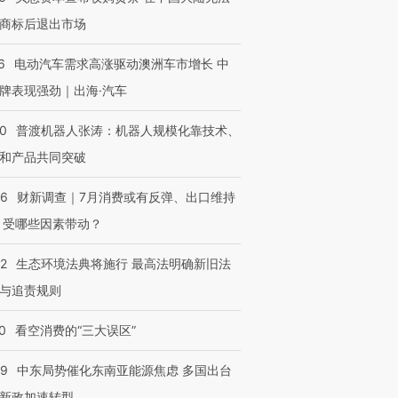
商标后退出市场
6
电动汽车需求高涨驱动澳洲车市增长 中
牌表现强劲｜出海·汽车
00
普渡机器人张涛：机器人规模化靠技术、
和产品共同突破
56
财新调查｜7月消费或有反弹、出口维持
 受哪些因素带动？
42
生态环境法典将施行 最高法明确新旧法
与追责规则
0
看空消费的“三大误区”
59
中东局势催化东南亚能源焦虑 多国出台
新政加速转型