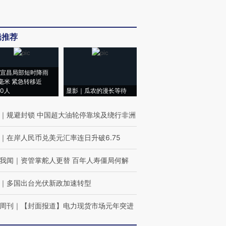
辑推荐
宜昌局部短时降雨
8毫米 紧急转移近
00人
显影｜瓜农的漫长等待
｜
规避封锁 中国超大油轮停靠埃及绕行非洲
｜
在岸人民币兑美元汇率连日升破6.75
我闻
｜
资管掌舵人更替 百年人寿僵局何解
｜
多国出台光伏新政加速转型
周刊
｜
【封面报道】电力现货市场元年突进