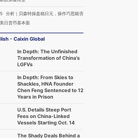
05
分析｜贝森特操盘稳日元，操作巧思能否
美日货币基本面
lish - Caixin Global
In Depth: The Unfinished
Transformation of China’s
LGFVs
In Depth: From Skies to
Shackles, HNA Founder
Chen Feng Sentenced to 12
Years in Prison
U.S. Details Steep Port
Fees on China-Linked
Vessels Starting Oct. 14
The Shady Deals Behind a