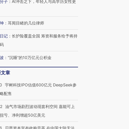
分子
：
AI冲击之下，年轻人与高学历女性更
让中产们甘
粒摇头丸 尿检体内含3种
度Z世代 用街头抗争将教
秘鲁纳斯
”？
毒品
育部长拱下台
13人遇难
坤
：
耳闻目睹的几位律师
日记
：
长护险覆盖全国 筹资和服务给予将持
进第四届链博
【商旅对话】华住集团
码
技“链”接产
【特别呈现】寻找100种
CFO：不靠规模取胜，华
【特别呈
有意思的生活方式·第三对
住三大增长引擎是什么？
有意思的
波
：
“沉睡”的10万亿元公积金
新文章
0
宇树科技IPO估值600亿元 DeepSeek参
略配售
22
油气市场剧烈波动现套利空间 嘉能可上
扭亏、净利增超50亿美元
6
贝恩资本宣布收购贡茶 在中国大陆无法