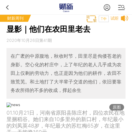
财新周刊
试听
T中
显影｜他们在农田里老去
2020年10月26日第41期
在广袤的中原腹地，秋收时节，田里尽是佝偻苍老的
身影。空心化的村庄中，上了年纪的老人几乎成为农
田上仅剩的劳动力，也正是因为他们的耕作，农田不
致荒芜。和土地打了大半辈子交道的他们，依旧要靠
务农所得的不多的收成，撑起余生
原图
01.10月21日，河南省原阳县陈庄村，四位农民在地
里捆稻谷。她们来自10多里外的新口村，年纪最小
的刘凤英48岁，年纪最大的苏红梅65岁，在这里