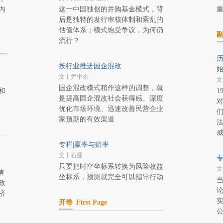
内
这一中国独创的并购基金模式，背
后是独特的发行审核体制和紊乱的
估值体系；模式饱受争议，为何仍
流行？
历
按行业推进国企混改
文丨尹中余
文
国企混改模式稍作这样的调整，就
和
1
是提高国企混改社会获得感、深度
优化市场环境、迅速改善民营企业
家预期的有效渠道
专栏|赢率与赔率
文丨石磊
专
只要把时空坐标系转换为风险收益
文
信
坐标系，预测就完全可以指导行动
政
济
开卷
First Page