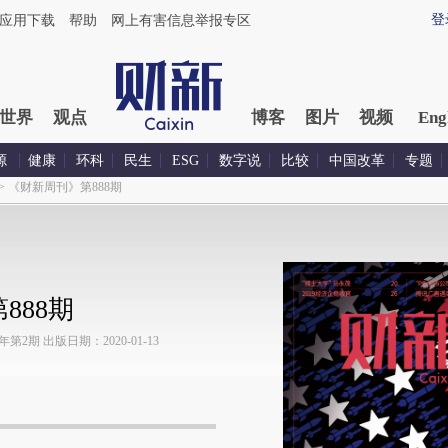
登
应用下载
帮助
网上有害信息举报专区
世界
观点
博客
图片
视频
Eng
源
健康
环科
民生
ESG
数字说
比较
中国改革
专题
>
《财新周刊》第888期
888期
2期 出版日期：2020-01-13