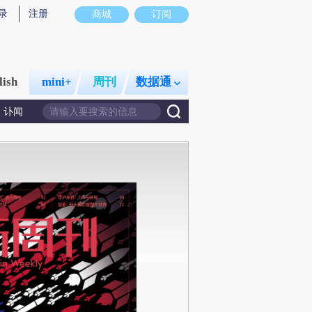
录
注册
商城
订阅
lish
mini+
周刊
数据通
讣闻