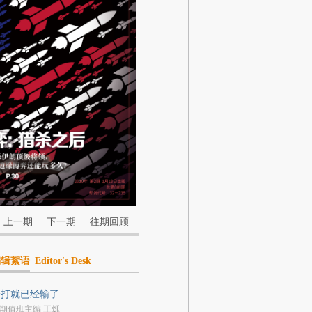
上一期
下一期
往期回顾
编辑絮语
Editor's Desk
一打就已经输了
期值班主编 王烁