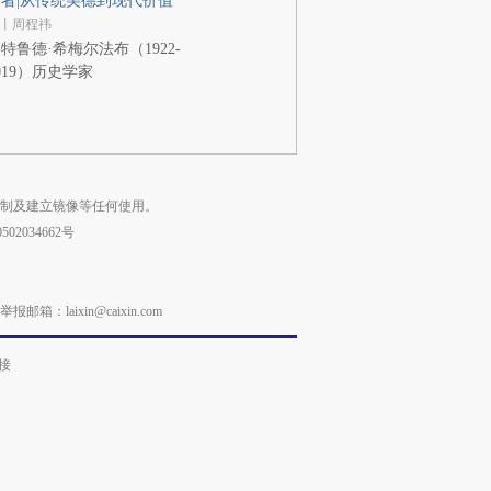
者|从传统美德到现代价值
丨周程祎
特鲁德·希梅尔法布（1922-
019）历史学家
复制及建立镜像等任何使用。
02034662号
laixin@caixin.com
接