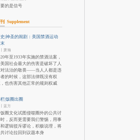
重要的是信号
副刊
Supplement
史|神圣的闹剧：美国禁酒运动
始末
丨萧瀚
920年至1933年实施的禁酒法案，
对美国社会最大的伤害是破坏了人
们对法治的敬畏——当人人都是违
法者的时候，这部法律既没有权
威，也伤害其他正常的规则权威
栏|饭圈出圈
丨蓝方
当饭圈文化试图侵噬圈外的公共讨
论时，反而更需要我们警惕，用事
实和逻辑驳斥谬论，积极说理，将
公共讨论拉回到议题本身