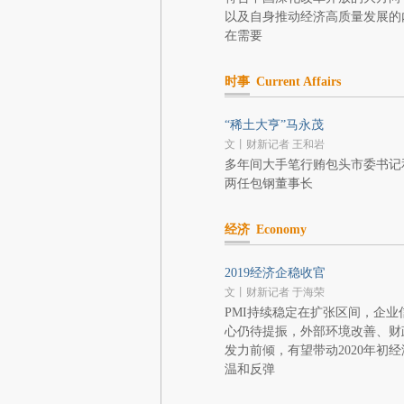
以及自身推动经济高质量发展的
在需要
时事
Current Affairs
“稀土大亨”马永茂
文丨财新记者 王和岩
多年间大手笔行贿包头市委书记
两任包钢董事长
经济
Economy
2019经济企稳收官
文丨财新记者 于海荣
PMI持续稳定在扩张区间，企业
心仍待提振，外部环境改善、财
发力前倾，有望带动2020年初经
温和反弹