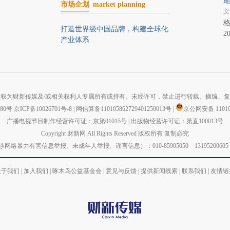
逝
市场企划
market planning
文
格
打造世界级中国品牌，构建全球化
2
产业体系
权为财新传媒及/或相关权利人专属所有或持有。未经许可，禁止进行转载、摘编、
880号
京ICP备10026701号-8
|
网信算备110105862729401250013号
|
京公网安备 110105
广播电视节目制作经营许可证：京第01015号
|
出版物经营许可证：第直100013号
Copyright 财新网 All Rights Reserved 版权所有 复制必究
力有害信息举报、未成年人举报、谣言信息）：010-85905050 13195200605 举报邮箱：
关于我们
|
加入我们
|
啄木鸟公益基金会
|
意见与反馈
|
提供新闻线索
|
联系我们
|
友情链