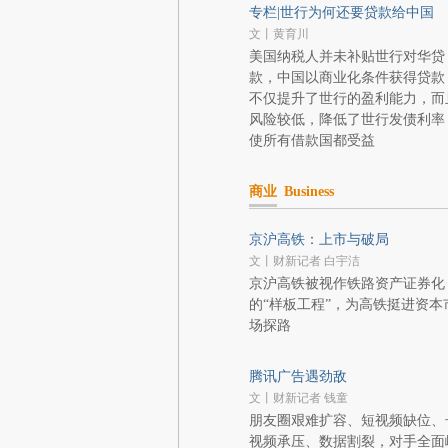
专栏|世行为何还要贷款给中国
文丨黄育川
美国纳税人并未补贴世行对华贷
款，中国以商业化条件获得贷款
不仅提升了世行的盈利能力，而
风险较低，降低了世行发债利率
使所有借款国都受益
商业
Business
京沪高铁：上市与破局
文丨财新记者 白宇洁
京沪高铁被视作铁路资产证券化
的“样板工程”，为高铁挺进资本
场探路
腾讯广告遇劲敌
文丨财新记者 钱童
朋友圈艰难扩容、短视频缺位、
视频承压、数据割裂，对手全面