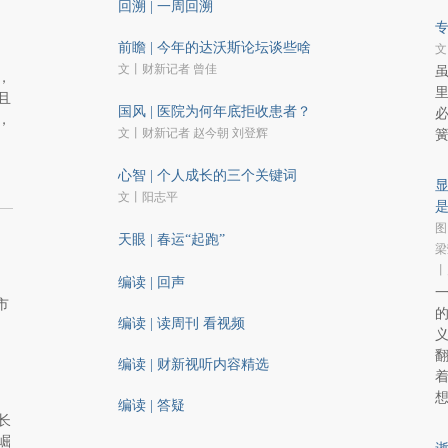
回溯 | 一周回溯
专
前瞻 | 今年的达沃斯论坛谈些啥
文
文丨财新记者 曾佳
，
里
且
国风 | 医院为何年底拒收患者？
必
，
文丨财新记者 赵今朝 刘登辉
簧
心智 | 个人成长的三个关键词
显
文丨阳志平
图
天眼 | 春运“起跑”
梁
丨
编读 | 回声
市
的
编读 | 读周刊 看视频
义
编读 | 财新视听内容精选
编读 | 答疑
长
崛