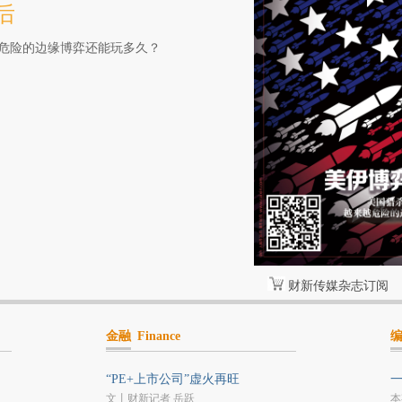
后
危险的边缘博弈还能玩多久？
财新传媒杂志订阅
金融
Finance
“PE+上市公司”虚火再旺
文丨财新记者 岳跃
本
，