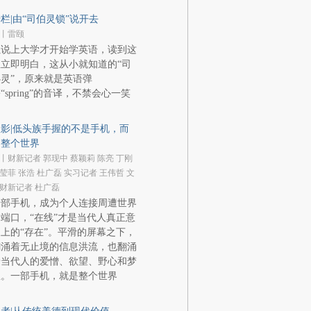
栏|由“司伯灵锁”说开去
丨雷颐
虽说上大学才开始学英语，读到这
立即明白，这从小就知道的“司
灵”，原来就是英语弹
“spring”的音译，不禁会心一笑
影|低头族手握的不是手机，而
是整个世界
丨财新记者 郭现中 蔡颖莉 陈亮 丁刚
莹菲 张浩 杜广磊 实习记者 王伟哲 文
财新记者 杜广磊
一部手机，成为个人连接周遭世界
端口，“在线”才是当代人真正意
上的“存在”。平滑的屏幕之下，
翻涌着无止境的信息洪流，也翻涌
着当代人的爱憎、欲望、野心和梦
想。一部手机，就是整个世界