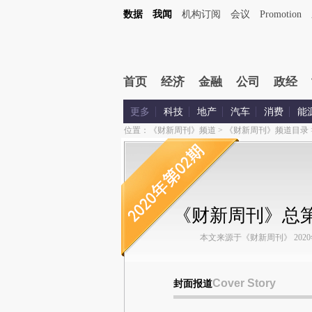
数据
我闻
机构订阅
会议
Promotion
首页
经济
金融
公司
政经
更多
科技
地产
汽车
消费
能
位置：
《财新周刊》频道
>
《财新周刊》频道目录
《财新周刊》总第
本文来源于《财新周刊》 2020年第
Cover Story
封面报道