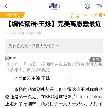
财新周刊
试听
T中
【编辑絮语·王烁】完美离愚蠢最近
2021年03月15日第10期
为什么只长一只巨大的钳子？
原图
2020年5月29日，招潮蟹在青岛胶州湾白沙河入海
口沙滩上。图/人民视觉
本期值班主编 王烁
奇怪的动物到处都是，但长得这么不对称的动
物还是第一次见。在BBC地球纪录片Life in Colour
上看到了招潮蟹，两只钳子一只大一只小。大钳子