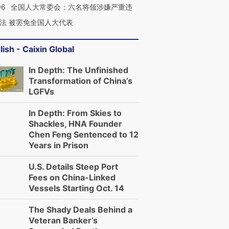
06
全国人大常委会：六名将领涉嫌严重违
法 被罢免全国人大代表
lish - Caixin Global
In Depth: The Unfinished
Transformation of China’s
LGFVs
In Depth: From Skies to
Shackles, HNA Founder
Chen Feng Sentenced to 12
Years in Prison
U.S. Details Steep Port
Fees on China-Linked
Vessels Starting Oct. 14
The Shady Deals Behind a
Veteran Banker’s