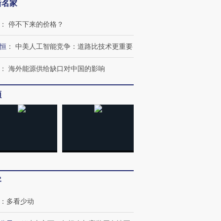
新名家
：
停不下来的价格？
恒
：
中美人工智能竞争：道路比技术更重要
：
海外能源供给缺口对中国的影响
频
客
：
多看少动