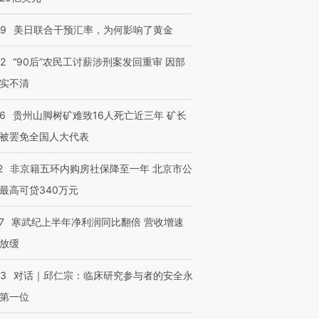
09
美日联合干预汇率，为何影响了黄金
32
“90后”农民工讨薪涉刑案发回重审 因部
实不清
36
贵州山脚树矿难致16人死亡近三年 矿长
跨国走私7万
视线｜被称为“蟑螂”的印
视线｜“入侵”还是“人道危
检体内含3种
度Z世代 用街头抗争将教
机”？难民潮撕裂西班牙
秘鲁纳斯
被罢免全国人大代表
育部长拱下台
飞地休达
13人遇难
2
非京籍五环内购房社保降至一年 北京市公
最高可贷340万元
7
寒武纪上半年净利润同比翻倍 营收增速
进第四届链博
【商旅对话】华住集团
放缓
技“链”接产
【特别呈现】寻找100种
CFO：不靠规模取胜，华
【特别呈
有意思的生活方式·第三对
住三大增长引擎是什么？
有意思的
53
对话｜邱仁宗：临床研究参与者的安全永
第一位