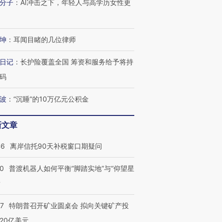
分子
：
AI冲击之下，年轻人与高学历女性更
坤
：
耳闻目睹的几位律师
日记
：
长护险覆盖全国 筹资和服务给予将持
码
波
：
“沉睡”的10万亿元公积金
新文章
46
离岸信托90天补税窗口期疑问
00
普渡机器人如何平衡“脚踏实地”与“仰望星
？
57
特朗普召开矿业圆桌会 拟向关键矿产投
20亿美元