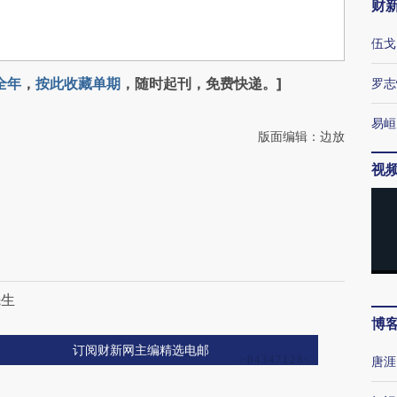
财
伍戈
全年
，
按此收藏单期
，随时起刊，免费快递。]
罗志
易峘
版面编辑：边放
视
先生
博
订阅财新网主编精选电邮
唐涯