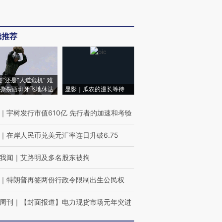
辑推荐
侵”还是“人道危机” 难
撕裂西班牙飞地休达
显影｜瓜农的漫长等待
｜
宇树发行市值610亿 先行者的加速和考验
｜
在岸人民币兑美元汇率连日升破6.75
我闻
｜
艾路明及多名股东被拘
｜
特朗普再签两份行政令限制出生公民权
周刊
｜
【封面报道】电力现货市场元年突进