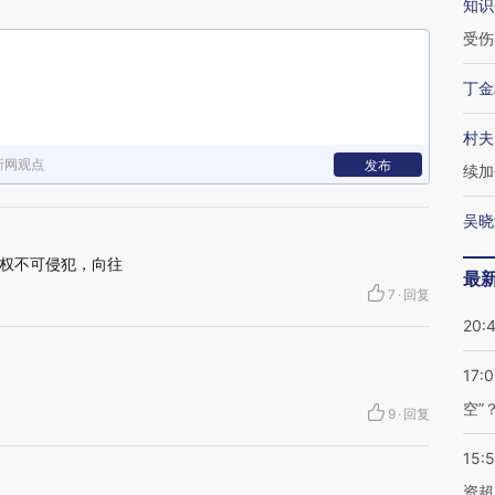
知识
受伤
丁金
村夫
新网观点
发布
续加
吴晓
权不可侵犯，向往
最
7
·
回复
20:
17:
空”
9
·
回复
15:
资超