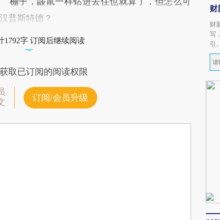
棚子，鼹鼠一样钻进去住也就算了，但怎么可
财
汉普斯特德？
财
写
1792字 订阅后继续阅读
引
获取已订阅的阅读权限
员
订阅/会员升级
文