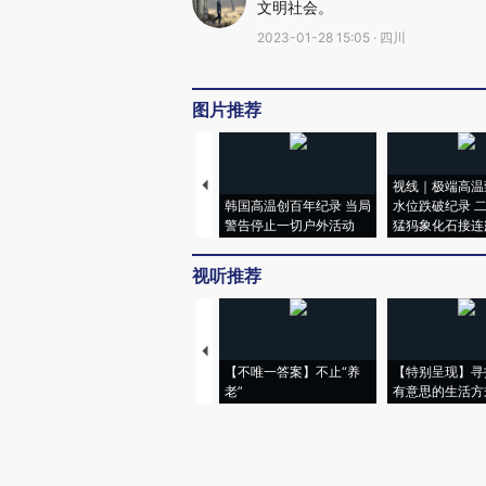
文明社会。
2023-01-28 15:05 · 四川
图片推荐
视线｜极端高温
韩国高温创百年纪录 当局
水位跌破纪录 
警告停止一切户外活动
猛犸象化石接连
视听推荐
【不唯一答案】不止“养
【特别呈现】寻
老”
有意思的生活方