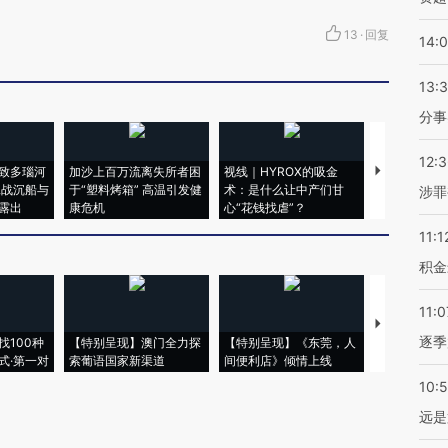
13
·
回复
14:
13:
分事
12:
致多瑙河
加沙上百万流离失所者困
视线｜HYROX的吸金
马航飞行员
二战沉船与
于“塑料烤箱” 高温引发健
术：是什么让中产们甘
粒摇头丸 尿
涉罪
露出
康危机
心“花钱找虐”？
毒品
11:1
积金
11:0
【推广】走
逐季
找100种
【特别呈现】澳门全力探
【特别呈现】《东莞，人
会，让数智科
式·第一对
索葡语国家新渠道
间便利店》倾情上线
业
10:
远是