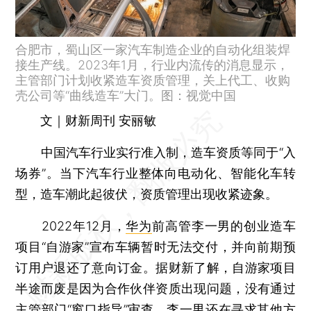
合肥市，蜀山区一家汽车制造企业的自动化组装焊
接生产线。2023年1月，行业内流传的消息显示，
主管部门计划收紧造车资质管理，关上代工、收购
壳公司等“曲线造车”大门。图：视觉中国
文｜财新周刊 安丽敏
中国汽车行业实行准入制，造车资质等同于“入
场券”。当下汽车行业整体向电动化、智能化车转
型，造车潮此起彼伏，资质管理出现收紧迹象。
2022年12月，
华为
前高管李一男的创业造车
项目“自游家”宣布车辆暂时无法交付，并向前期预
订用户退还了意向订金。据财新了解，自游家项目
半途而废是因为合作伙伴资质出现问题，没有通过
主管部门“窗口指导”审查。李一男还在寻求其他方