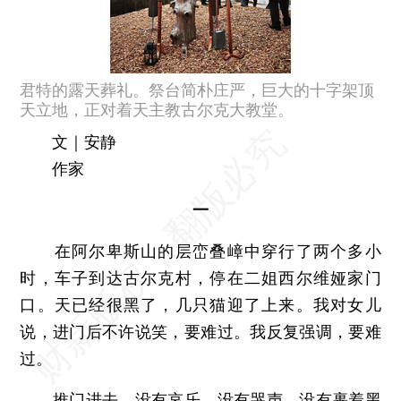
君特的露天葬礼。祭台简朴庄严，巨大的十字架顶
天立地，正对着天主教古尔克大教堂。
文｜安静
作家
一
在阿尔卑斯山的层峦叠嶂中穿行了两个多小
时，车子到达古尔克村，停在二姐西尔维娅家门
口。天已经很黑了，几只猫迎了上来。我对女儿
说，进门后不许说笑，要难过。我反复强调，要难
过。
推门进去，没有哀乐，没有哭声，没有裹着黑