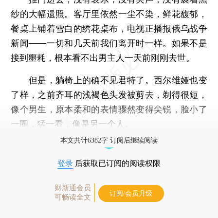
纱的大幅遗照。客厅里依然一尘不染，鲜花馥郁，
餐桌上铺着雪白的绣花桌布，电视正播报俄乌战争
新闻——一切和几天前我们离开时一样。如果不是
接到噩耗，根本看不出男主人一天前刚刚去世。
但是，躺椅上的确不见君特了。西尔维娅也变
了样，之前齐耳的浅褐色头发被剪去，剃得很短，
像个男生，原本柔和的表情骤然变得尖锐，脸小了
一圈，猛一看，像是另一个人。
本文共计6382字 订阅后继续阅读
登录
后获取已订阅的阅读权限
财新通会员
订阅/会员升级
可畅读全文