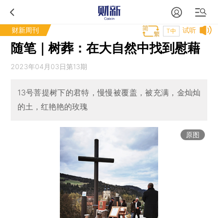
财新周刊
试听
T中
随笔｜树葬：在大自然中找到慰藉
2023年04月03日第13期
13号菩提树下的君特，慢慢被覆盖，被充满，金灿灿
的土，红艳艳的玫瑰
原图