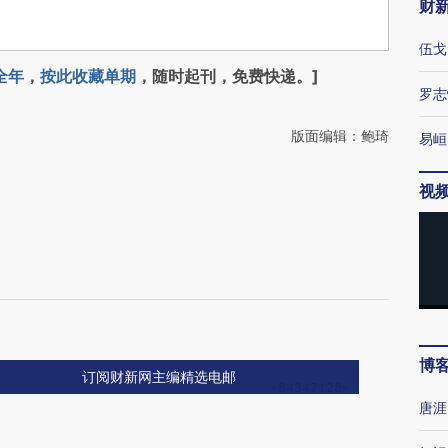
财
伍戈
全年
，
按此收藏单期
，随时起刊，免费快递。]
罗志
版面编辑：鲍琦
易峘
视
博
订阅财新网主编精选电邮
唐涯