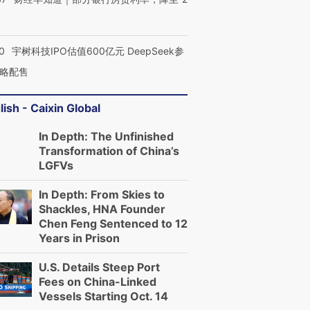
0
宇树科技IPO估值600亿元 DeepSeek参
略配售
lish - Caixin Global
In Depth: The Unfinished
Transformation of China’s
LGFVs
OX的吸金
马航飞行员跨国走私7万
视线｜被称为“蟑螂”的印
In Depth: From Skies to
让中产们甘
粒摇头丸 尿检体内含3种
度Z世代 用街头抗争将教
秘鲁纳斯
”？
Shackles, HNA Founder
毒品
育部长拱下台
13人遇难
Chen Feng Sentenced to 12
Years in Prison
U.S. Details Steep Port
Fees on China-Linked
进第四届链博
【商旅对话】华住集团
Vessels Starting Oct. 14
技“链”接产
【特别呈现】寻找100种
CFO：不靠规模取胜，华
【特别呈