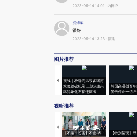
2023-05-14 14:01 · 内网IP
提姆葉
很好
2023-05-14 13:23 · 福建
图片推荐
视线｜极端高温致多瑙河
水位跌破纪录 二战沉船与
韩国高温创百年
猛犸象化石接连露出
警告停止一切户
视听推荐
【不唯一答案】不止“养
【特别呈现】寻