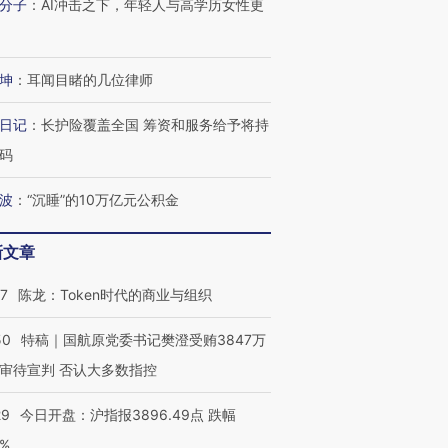
分子
：
AI冲击之下，年轻人与高学历女性更
坤
：
耳闻目睹的几位律师
日记
：
长护险覆盖全国 筹资和服务给予将持
码
波
：
“沉睡”的10万亿元公积金
新文章
07
陈龙：Token时代的商业与组织
50
特稿｜国航原党委书记樊澄受贿3847万
审待宣判 否认大多数指控
29
今日开盘：沪指报3896.49点 跌幅
0%