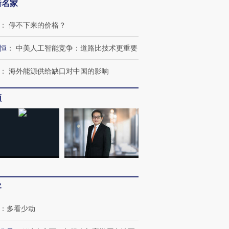
新名家
：
停不下来的价格？
恒
：
中美人工智能竞争：道路比技术更重要
：
海外能源供给缺口对中国的影响
频
客
：
多看少动