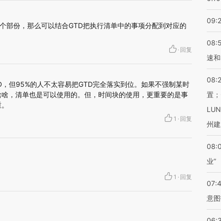
09:
个部份，那么可以结合GTD把执行清单中的事项分配到对应的
08:
·
回复
速和
08:
D，但95%的人不太容易把GTD完全落实到位。如果不强制某时
啥啥，清单也是可以使用的。但，时间块的使用，更重要的是事
置；
重。
LU
1
·
回复
州建
08:
业”
1
·
回复
07:
意图
06: