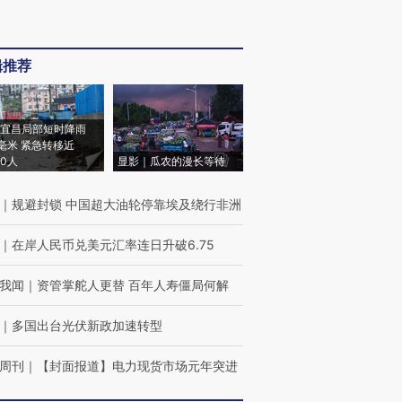
辑推荐
宜昌局部短时降雨
8毫米 紧急转移近
00人
显影｜瓜农的漫长等待
｜
规避封锁 中国超大油轮停靠埃及绕行非洲
｜
在岸人民币兑美元汇率连日升破6.75
我闻
｜
资管掌舵人更替 百年人寿僵局何解
｜
多国出台光伏新政加速转型
周刊
｜
【封面报道】电力现货市场元年突进