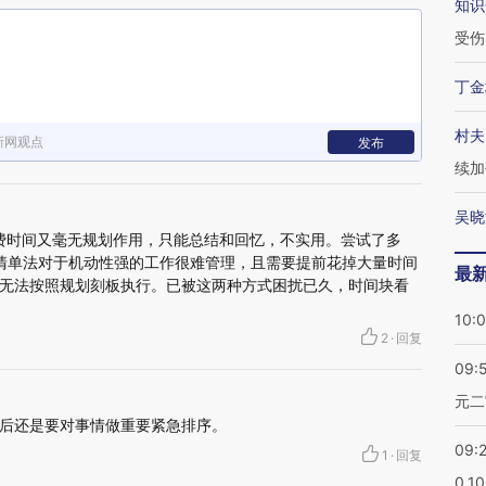
知识
受伤
丁金
村夫
新网观点
发布
续加
吴晓
费时间又毫无规划作用，只能总结和回忆，不实用。尝试了多
清单法对于机动性强的工作很难管理，且需要提前花掉大量时间
最
无法按照规划刻板执行。已被这两种方式困扰已久，时间块看
10:
2
·
回复
09:
元二
后还是要对事情做重要紧急排序。
09:
1
·
回复
0.1