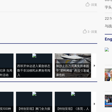
·
回复
字头
22:1
与战
3
·
回复
Eng
西班牙休达进入紧急状态
加沙上百万流离失所者困
视线｜HYR
纪录 当局
数千非法移民从摩洛哥闯
于“塑料烤箱” 高温引发健
术：是什么
外活动
入
康危机
心“花钱找虐
【推广】走
找100种
【特别呈现】澳门全力探
【特别呈现】《东莞，人
会，让数智科