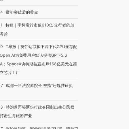
24
蓄势突破后的黄金
51
特稿｜宇树发行市值610亿 先行者的加
考验
29
T早报｜英伟达或拟下调下代GPU显存配
Open AI为免费用户默认提供GPT-5.6
NA；SpaceX协特斯拉宣布斥168亿美元在德
立芯片工厂
07
成都一区法院原院长 被指“违规挂证执
43
特朗普再签两份行政令限制出生公民权
打击生育旅游产业
37
财经早知道｜部分银行房贷利率，降至“2