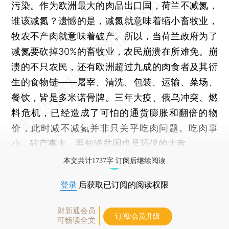
污染。作为欧洲最大的肉品出口国，荷兰不减氮，
谁该减氮？遗憾的是，减氮就意味着缩小畜牧业，
牧农不产肉就意味着破产。所以，当荷兰政府为了
减氮要砍掉30%的畜牧业，农民崩溃在所难免。崩
溃的不只农民，还有欧洲超过九成的肉食者及其衍
生的食物链——屠宰、清洗、包装、运输、菜场、
餐饮，皆是多米诺骨牌。三年大疫、俄乌冲突、燃
料危机，已经造成了可怕的通货膨胀和翻倍的物
价，此时减不减氮并非只关乎吃肉问题。吃肉事
小，破产事大，要知道贫困也是环保的大敌。
本文共计1737字 订阅后继续阅读
登录
后获取已订阅的阅读权限
财新通会员
订阅/会员升级
可畅读全文