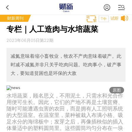
财新周刊
试听
T中
专栏｜人工造肉与水培蔬菜
2023年06月05日第22期
减氮意味着缩小畜牧业，牧农不产肉意味着破产。此
时减不减氮并非只关乎吃肉问题。吃肉事小，破产事
大，要知道贫困也是环保的大敌
原图
水培蔬菜，顾名思义，不用泥土，只需水和光合作
用便可生长。因此，它们的产地不再是土壤贫瘠、
随时可能遭遇虫害的农田，而是拥有人工照明系统
的大型温室。在温室里，菜种被栽入布满小格、吸
足水分的海绵板中；发芽之后，再像插秧似的插入
体量适中的塑料圆筒里。这些圆筒均匀分布在一块