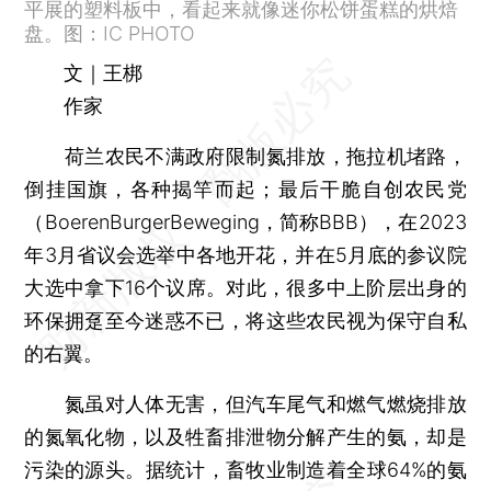
平展的塑料板中，看起来就像迷你松饼蛋糕的烘焙
盘。图：IC PHOTO
文｜王梆
作家
荷兰农民不满政府限制氮排放，拖拉机堵路，
倒挂国旗，各种揭竿而起；最后干脆自创农民党
（BoerenBurgerBeweging，简称BBB），在2023
年3月省议会选举中各地开花，并在5月底的参议院
大选中拿下16个议席。对此，很多中上阶层出身的
环保拥趸至今迷惑不已，将这些农民视为保守自私
的右翼。
氮虽对人体无害，但汽车尾气和燃气燃烧排放
的氮氧化物，以及牲畜排泄物分解产生的氨，却是
污染的源头。据统计，畜牧业制造着全球64%的氨