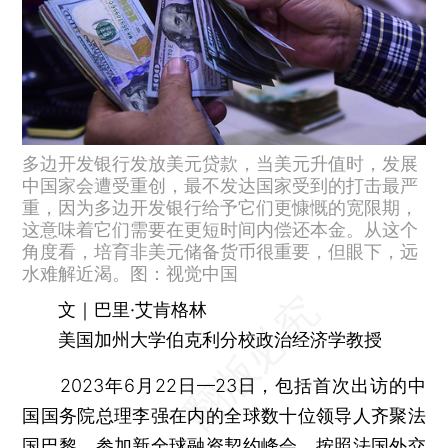
多边开发银行发放美元贷款，当美元升值时，发展
中国家会遭受重创，最不发达国家受到的打击最严
重，因为多边开发银行给予它们更慷慨的宽限期，
这意味着它们需要在更短时间内偿还本金。从这个
角度看，培育非美元储备货币很重要，但眼下，远
水难解近渴。图：视觉中国
文｜巴里·艾肯格林
美国加州大学伯克利分校政治经济学教授
2023年6月22日—23日，包括首次出访的中
国国务院总理李强在内的全球数十位领导人齐聚法
国巴黎，参加新全球融资契约峰会。按照法国外交