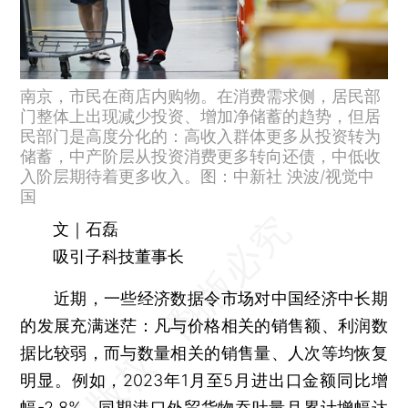
南京，市民在商店内购物。在消费需求侧，居民部
门整体上出现减少投资、增加净储蓄的趋势，但居
民部门是高度分化的：高收入群体更多从投资转为
储蓄，中产阶层从投资消费更多转向还债，中低收
入阶层期待着更多收入。图：中新社 泱波/视觉中
国
文｜石磊
吸引子科技董事长
近期，一些经济数据令市场对中国经济中长期
的发展充满迷茫：凡与价格相关的销售额、利润数
据比较弱，而与数量相关的销售量、人次等均恢复
明显。例如，2023年1月至5月进出口金额同比增
幅-2.8%，同期港口外贸货物吞吐量月累计增幅达