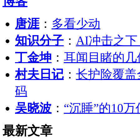
博客
唐涯
：
多看少动
知识分子
：
AI冲击之
丁金坤
：
耳闻目睹的几
村夫日记
：
长护险覆盖
码
吴晓波
：
“沉睡”的10
最新文章