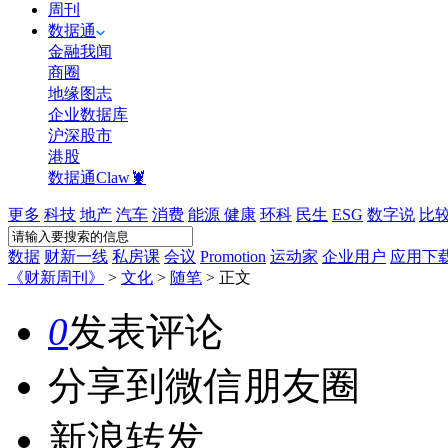
周刊
数据通
金融我闻
商圈
地缘图志
企业数据库
沪深股市
港股
数据通Claw🦞
更多
科技
地产
汽车
消费
能源
健康
环科
民生
ESG
数字说
比
数据
财新一线
私房课
会议
Promotion
运动家
企业用户
应用下
《财新周刊》
>
文化
>
随笔
>
正文
0
发表评论
分享到微信朋友圈
新浪转发