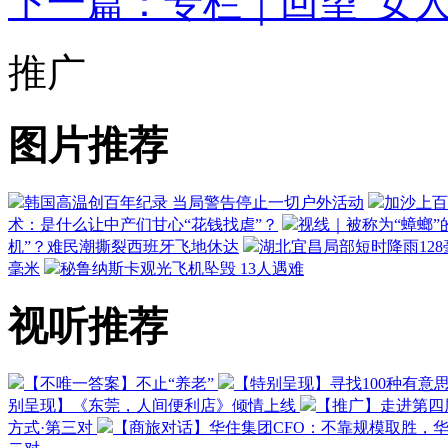
下一篇：专栏｜回望“女人
推广
图片推荐
韩国高温创百年纪录 当局警告停止一切户外活动
加沙上百
术：是什么让中产们甘心“花钱找虐”？
视线｜被称为“蟑螂”
机”？难民潮撕裂西班牙飞地休达
湖北宜昌局部短时降雨128毫
毫米
秘鲁纳斯卡观光飞机坠毁 13人遇难
视听推荐
【不唯一答案】不止“养老”
【特别呈现】寻找100种有意
别呈现】《东莞，人间便利店》倾情上线
【推广】走进第四
方式·第三对
【商旅对话】华住集团CFO：不靠规模取胜，