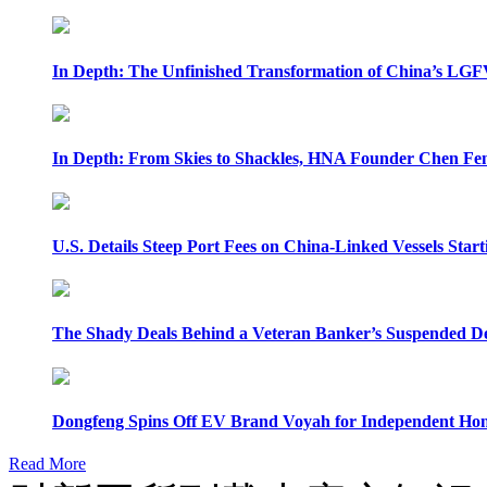
In Depth: The Unfinished Transformation of China’s LGF
In Depth: From Skies to Shackles, HNA Founder Chen Feng
U.S. Details Steep Port Fees on China-Linked Vessels Start
The Shady Deals Behind a Veteran Banker’s Suspended D
Dongfeng Spins Off EV Brand Voyah for Independent Hon
Read More