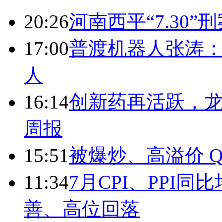
20:26
河南西平“7.30”
17:00
普渡机器人张涛
人
16:14
创新药再活跃，
周报
15:51
被爆炒、高溢价 Q
11:34
7月CPI、PPI同
善、高位回落