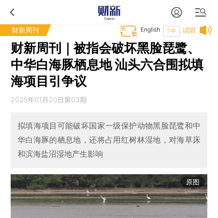
财新周刊
English
试听
T中
财新周刊｜被指会破坏黑脸琵鹭、
中华白海豚栖息地 汕头六合围拟填
海项目引争议
2025年01月20日第03期
拟填海项目可能破坏国家一级保护动物黑脸琵鹭和中
华白海豚的栖息地，还将占用红树林湿地，对海草床
和滨海盐沼湿地产生影响
原图