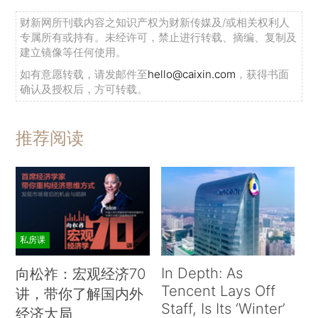
财新网所刊载内容之知识产权为财新传媒及/或相关权利人
专属所有或持有。未经许可，禁止进行转载、摘编、复制及
建立镜像等任何使用。
如有意愿转载，请发邮件至
hello@caixin.com
，获得书面
确认及授权后，方可转载。
推荐阅读
私房课
In Depth: As
向松祚：宏观经济70
Tencent Lays Off
讲，带你了解国内外
Staff, Is Its ‘Winter’
经济大局