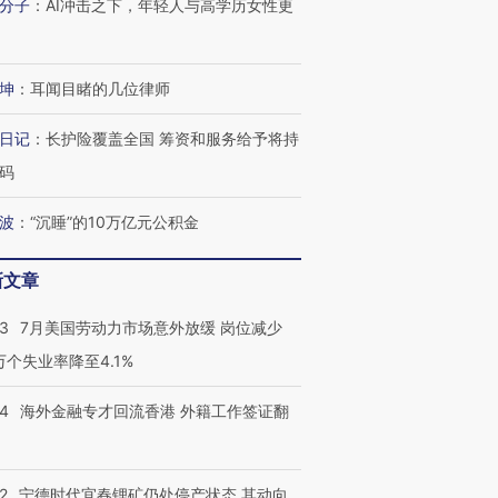
分子
：
AI冲击之下，年轻人与高学历女性更
坤
：
耳闻目睹的几位律师
跨国走私7万
视线｜被称为“蟑螂”的印
视线｜“入侵”还是“人道危
检体内含3种
度Z世代 用街头抗争将教
机”？难民潮撕裂西班牙
秘鲁纳斯
日记
：
长护险覆盖全国 筹资和服务给予将持
育部长拱下台
飞地休达
13人遇难
码
波
：
“沉睡”的10万亿元公积金
新文章
进第四届链博
【商旅对话】华住集团
技“链”接产
【特别呈现】寻找100种
CFO：不靠规模取胜，华
【特别呈
43
7月美国劳动力市场意外放缓 岗位减少
有意思的生活方式·第三对
住三大增长引擎是什么？
有意思的
3万个失业率降至4.1%
14
海外金融专才回流香港 外籍工作签证翻
2
宁德时代宜春锂矿仍处停产状态 其动向