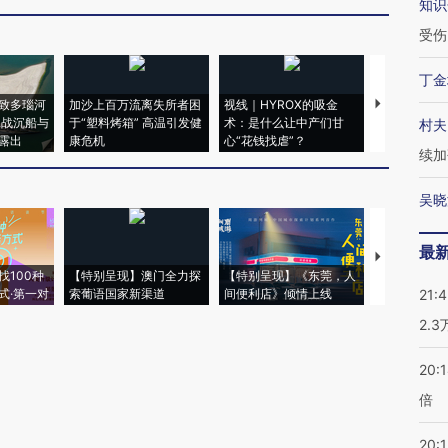
知识
受伤
丁金
致多瑙河
加沙上百万流离失所者困
视线｜HYROX的吸金
马航飞行员
二战沉船与
于“塑料烤箱” 高温引发健
术：是什么让中产们甘
粒摇头丸 尿
村夫
露出
康危机
心“花钱找虐”？
毒品
续加
吴晓
最
【推广】走
找100种
【特别呈现】澳门全力探
【特别呈现】《东莞，人
会，让数智科
式·第一对
索葡语国家新渠道
间便利店》倾情上线
业
21:
2.
20:
倍
20:1