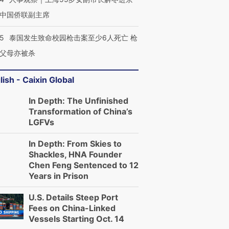
中国侨联副主席
45
泰国发生致命校园枪击案至少6人死亡 枪
父母亦被杀
lish - Caixin Global
In Depth: The Unfinished
Transformation of China’s
LGFVs
In Depth: From Skies to
Shackles, HNA Founder
Chen Feng Sentenced to 12
Years in Prison
U.S. Details Steep Port
Fees on China-Linked
Vessels Starting Oct. 14