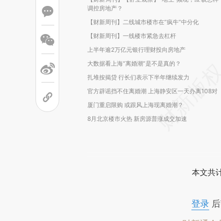
调控房地产？
【财新周刊】二线城市楼市在“疯牛”中分化
【财新周刊】一线楼市紧急去杠杆
上半年逾2万亿元银行理财投向房地产
大数据看上海“离婚潮”是不是真的？
扎堆按揭贷 行长们表示下半年继续发力
官方辟谣挡不住离婚潮 上海静安区一天办离108对
厦门重启限购 或跟风上海现离婚潮？
8月北京楼市火热 新房源普涨成交加速
本文共计
登录
后