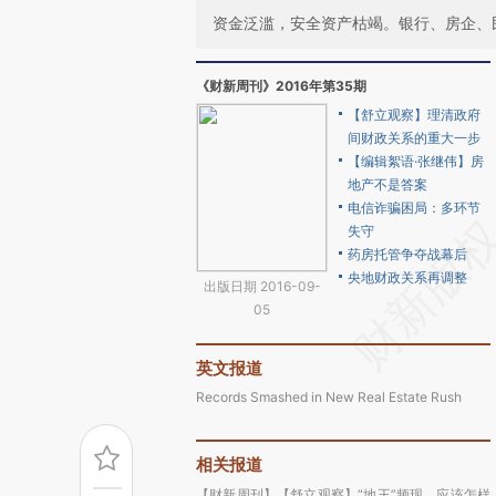
资金泛滥，安全资产枯竭。银行、房企、
《财新周刊》2016年第35期
【舒立观察】理清政府
间财政关系的重大一步
【编辑絮语·张继伟】房
地产不是答案
电信诈骗困局：多环节
失守
药房托管争夺战幕后
央地财政关系再调整
出版日期 2016-09-
05
英文报道
Records Smashed in New Real Estate Rush
相关报道
【财新周刊】【舒立观察】“地王”频现，应该怎样