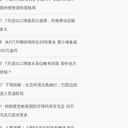
国内锂资源供需格局
1
7月进出口增速高位放缓，价格驱动还能
多久
8
央行7月继续增持近20吨黄金 累计储备超
600万盎司
5
7月进出口增速从高位略有回落 涨价动力
持续？
07
下周前瞻：生态环境法典施行；巴西总统
进入竞选阶段
1
特朗普坚称美国防空弹药库存充足 但不
乌克兰提供更多
24
人事观察｜上海55岁女副市长解冬进京