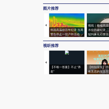
图片推荐
视线｜极端高温
韩国高温创百年纪录 当局
水位跌破纪录 
警告停止一切户外活动
猛犸象化石接连
视听推荐
【不唯一答案】不止“养
【特别呈现】寻
老”
有意思的生活方