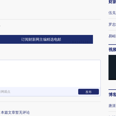
财
伍戈
化
罗志
易峘
订阅财新网主编精选电邮
视
新网观点
发布
博
唐涯
本篇文章暂无评论