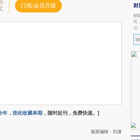
员
财
订阅/会员升级
文
财
写
引
全年
，
按此收藏单期
，随时起刊，免费快递。]
版面编辑：刘潇