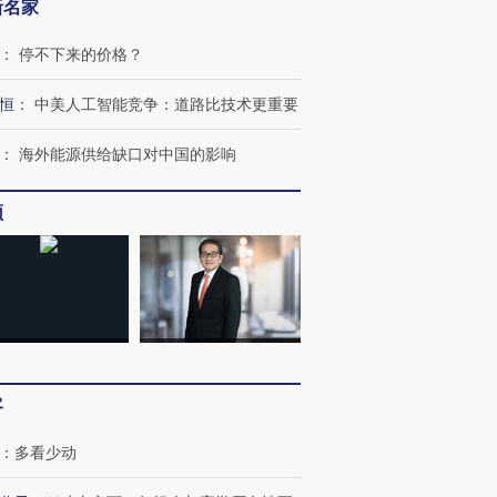
新名家
：
停不下来的价格？
恒
：
中美人工智能竞争：道路比技术更重要
：
海外能源供给缺口对中国的影响
频
客
：
多看少动