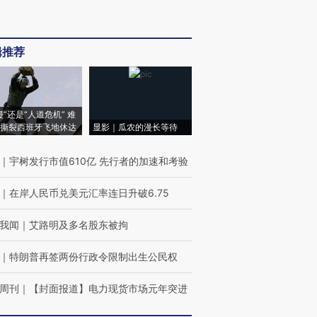
辑推荐
侵”还是“人道危机” 难
撕裂西班牙飞地休达
显影｜瓜农的漫长等待
｜
宇树发行市值610亿 先行者的加速和考验
｜
在岸人民币兑美元汇率连日升破6.75
我闻
｜
艾路明及多名股东被拘
｜
特朗普再签两份行政令限制出生公民权
周刊
｜
【封面报道】电力现货市场元年突进