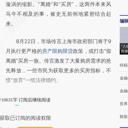
漩涡的缩影。“离婚”和“买房”，这两件本来风
马牛不相及的事，被史无前例地紧密结合起
编
来。
8月22日，市场传言上海市政府部门将于9
“入
月执行更严格的
房产限购限贷
政策，或打击“假
民潮
离婚”买房一族。传言激发了大量购房需求的抢
特稿
先释放，一些市民为获取更多的买房指标，不
金融
惜“放弃”一纸法律婚约。
金融
10631字 订阅后继续阅读
世界
财新
获取已订阅的阅读权限