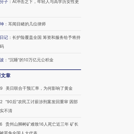
分子
：
AI冲击之下，年轻人与高学历女性更
跨国走私7万
视线｜被称为“蟑螂”的印
视线｜“入侵”还是“人道危
坤
：
耳闻目睹的几位律师
检体内含3种
度Z世代 用街头抗争将教
机”？难民潮撕裂西班牙
秘鲁纳斯
育部长拱下台
飞地休达
13人遇难
日记
：
长护险覆盖全国 筹资和服务给予将持
码
波
：
“沉睡”的10万亿元公积金
进第四届链博
【商旅对话】华住集团
技“链”接产
【特别呈现】寻找100种
CFO：不靠规模取胜，华
【特别呈
新文章
有意思的生活方式·第三对
住三大增长引擎是什么？
有意思的
09
美日联合干预汇率，为何影响了黄金
32
“90后”农民工讨薪涉刑案发回重审 因部
实不清
36
贵州山脚树矿难致16人死亡近三年 矿长
被罢免全国人大代表