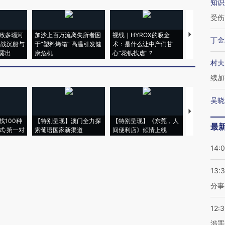
知识
受伤
致多瑙河
加沙上百万流离失所者困
视线｜HYROX的吸金
马航飞行员
丁金
二战沉船与
于“塑料烤箱” 高温引发健
术：是什么让中产们甘
粒摇头丸 尿
露出
康危机
心“花钱找虐”？
毒品
村夫
续加
吴晓
【推广】走
找100种
【特别呈现】澳门全力探
【特别呈现】《东莞，人
会，让数智科
最
式·第一对
索葡语国家新渠道
间便利店》倾情上线
业
14:
13:
分事
12:
涉罪