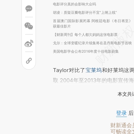
电影评分真的会影响大众吗
胡凌：质疑豆瓣电影评分不宜“上纲上线”
首届澳门国际影展闭幕 阿根廷电影《冬日将至》
获最佳影片
【财新周刊】每个人都欠妈妈这张电影票
戈尔：全球变暖纪录片续集将在圣丹斯电影节首映
美国电影学会公布2016年度十佳电影剧集
Taylor对比了
宝莱坞
和好莱坞这
取 2004年至2013年的电影
本文共计
登录
后
财新通会
可畅读全