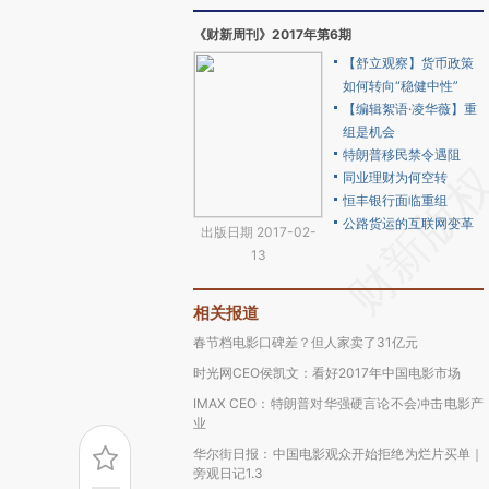
《财新周刊》2017年第6期
【舒立观察】货币政策
如何转向“稳健中性”
【编辑絮语·凌华薇】重
组是机会
特朗普移民禁令遇阻
同业理财为何空转
恒丰银行面临重组
公路货运的互联网变革
出版日期 2017-02-
13
相关报道
春节档电影口碑差？但人家卖了31亿元
时光网CEO侯凯文：看好2017年中国电影市场
IMAX CEO：特朗普对华强硬言论不会冲击电影产
业
华尔街日报：中国电影观众开始拒绝为烂片买单｜
旁观日记1.3