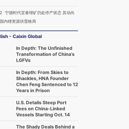
2
宁德时代宜春锂矿仍处停产状态 其动向
国内锂资源供需格局
lish - Caixin Global
In Depth: The Unfinished
Transformation of China’s
LGFVs
In Depth: From Skies to
Shackles, HNA Founder
Chen Feng Sentenced to 12
Years in Prison
U.S. Details Steep Port
Fees on China-Linked
Vessels Starting Oct. 14
The Shady Deals Behind a