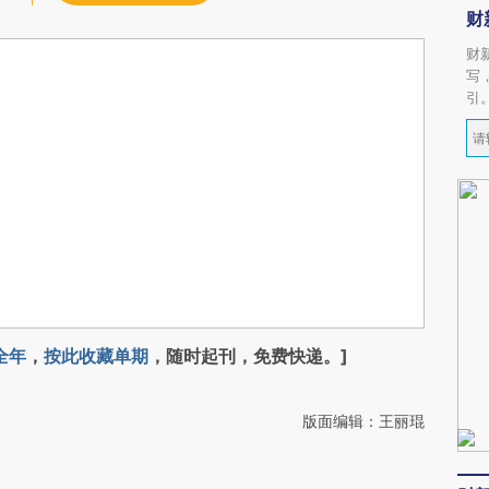
财
财
写
引
全年
，
按此收藏单期
，随时起刊，免费快递。]
版面编辑：王丽琨