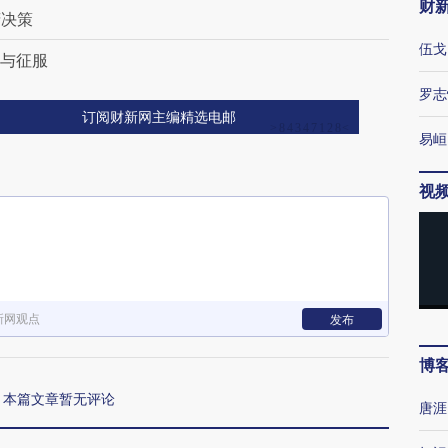
财
府决策
伍戈
治与征服
罗志
订阅财新网主编精选电邮
易峘
视
新网观点
发布
博
本篇文章暂无评论
唐涯