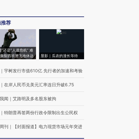
辑推荐
侵”还是“人道危机” 难
撕裂西班牙飞地休达
显影｜瓜农的漫长等待
｜
宇树发行市值610亿 先行者的加速和考验
｜
在岸人民币兑美元汇率连日升破6.75
我闻
｜
艾路明及多名股东被拘
｜
特朗普再签两份行政令限制出生公民权
周刊
｜
【封面报道】电力现货市场元年突进