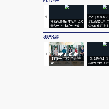
视线｜极端高温
韩国高温创百年纪录 当局
水位跌破纪录 
警告停止一切户外活动
猛犸象化石接连
视听推荐
【不唯一答案】不止“养
【特别呈现】寻
老”
有意思的生活方