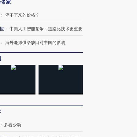
新名家
：
停不下来的价格？
恒
：
中美人工智能竞争：道路比技术更重要
：
海外能源供给缺口对中国的影响
频
客
：
多看少动