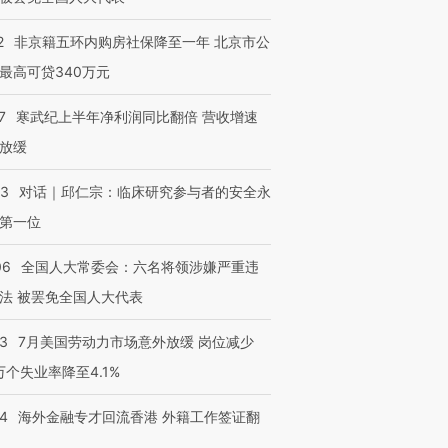
2
非京籍五环内购房社保降至一年 北京市公
最高可贷340万元
7
寒武纪上半年净利润同比翻倍 营收增速
放缓
53
对话｜邱仁宗：临床研究参与者的安全永
第一位
06
全国人大常委会：六名将领涉嫌严重违
法 被罢免全国人大代表
43
7月美国劳动力市场意外放缓 岗位减少
3万个失业率降至4.1%
14
海外金融专才回流香港 外籍工作签证翻