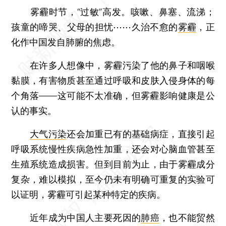
雾霾时节，“过敏”高发。咳嗽、鼻塞、流涕；
孩童的啼哭、父母的担忧⋯⋯久治不愈的
雾霾
，正
化作中国发自肺腑的焦虑。
在许多人想像中，雾霾污染了他的鼻子和咽喉
黏膜，有害物质甚至通过呼吸和皮肤入侵身体的每
个角落——这可能不太准确，但雾霾影响健康是公
认的事实。
大气污染
还会加重已有的基础病症，直接引起
呼吸系统慢性疾病急性加重，还会对心脑血管甚至
生殖系统造成损害。但到目前为止，由于雾霾成分
复杂，难以模拟，至今仍未有明确可重复的实验可
以证明，雾霾可引起某种特定的疾病。
近年成为中国人主要死因的
肺癌
，也不能贸然