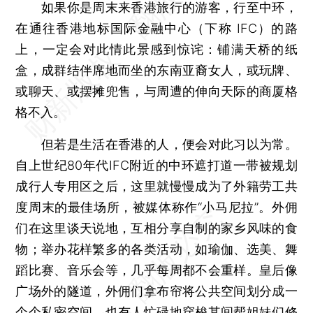
如果你是周末来香港旅行的游客，行至中环，
在通往香港地标国际金融中心（下称 IFC）的路
上，一定会对此情此景感到惊诧：铺满天桥的纸
盒，成群结伴席地而坐的东南亚裔女人，或玩牌、
或聊天、或摆摊兜售，与周遭的伸向天际的商厦格
格不入。
但若是生活在香港的人，便会对此习以为常。
自上世纪80年代IFC附近的中环遮打道一带被规划
成行人专用区之后，这里就慢慢成为了外籍劳工共
度周末的最佳场所，被媒体称作“小马尼拉”。外佣
们在这里谈天说地，互相分享自制的家乡风味的食
物；举办花样繁多的各类活动，如瑜伽、选美、舞
蹈比赛、音乐会等，几乎每周都不会重样。皇后像
广场外的隧道，外佣们拿布帘将公共空间划分成一
个个私密空间。也有人忙碌地穿梭其间帮姐妹们修