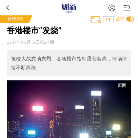
财新周刊
试听
T中
香港楼市“发烧”
2017年06月19日第24期
抢楼大战愈演愈烈，各项楼市指标屡创新高，市场情
绪不断高涨
原图