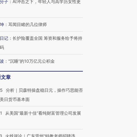
分子
：
AI冲击之下，年轻人与高学历女性更
跨国走私7万
视线｜HY
检体内含3种
泽连斯基密集出访美英 索
秘鲁纳斯卡观光飞机坠毁
术：是什
要防空导弹“救急”
13人遇难
心“花钱找
坤
：
耳闻目睹的几位律师
日记
：
长护险覆盖全国 筹资和服务给予将持
码
进第四届链博
【商旅对话】华住集团
技“链”接产
【特别呈现】寻找100种
CFO：不靠规模取胜，华
【特别呈
波
：
“沉睡”的10万亿元公积金
有意思的生活方式·第三对
住三大增长引擎是什么？
有意思的
新文章
05
分析｜贝森特操盘稳日元，操作巧思能否
美日货币基本面
1
从美国“最新十佳”看纯财富管理公司发展
3
火线评论｜广东雷州“特教老师招聘违