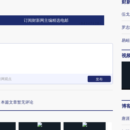
财
伍戈
订阅财新网主编精选电邮
罗志
易峘
视
新网观点
发布
本篇文章暂无评论
博
唐涯