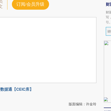
员
订阅/会员升级
财
文
财
写
引
数据通【CEIC库】
版面编辑：许金玲