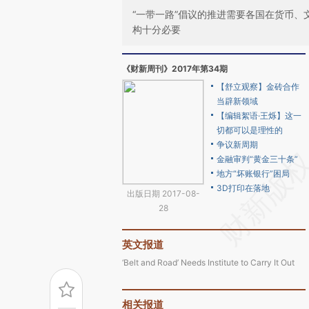
“一带一路”倡议的推进需要各国在货币
构十分必要
《财新周刊》2017年第34期
【舒立观察】金砖合作
当辟新领域
【编辑絮语·王烁】这一
切都可以是理性的
争议新周期
金融审判“黄金三十条”
地方“坏账银行”困局
3D打印在落地
出版日期 2017-08-
28
英文报道
‘Belt and Road’ Needs Institute to Carry It Out
相关报道