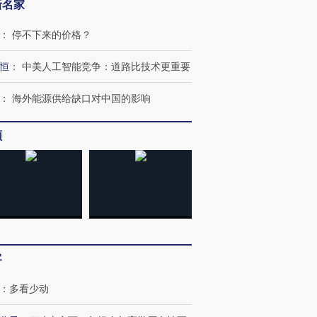
新名家
：
停不下来的价格？
恒
：
中美人工智能竞争：道路比技术更重要
：
海外能源供给缺口对中国的影响
频
客
：
多看少动