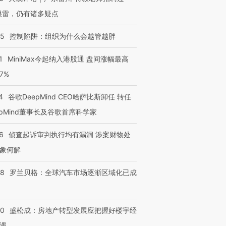
很雷，仍有诸多疑点
05
控制陷阱：组织为什么会越管越胖
1
MiniMax今起纳入港股通 盘间涨幅最高
77%
4
谷歌DeepMind CEO哈萨比斯卸任 转任
epMind董事长及谷歌首席科学家
6
侦查起诉审判执行均有漏洞 涉案财物处
象何解
58
罗兰贝格：全球汽车市场逐渐区域化已成
50
盛松成：房地产转型发展应把握好楼宇经
遇