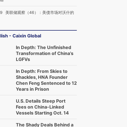
39
美联储观察（46）：美债市场对沃什的
lish - Caixin Global
In Depth: The Unfinished
Transformation of China’s
LGFVs
In Depth: From Skies to
Shackles, HNA Founder
Chen Feng Sentenced to 12
Years in Prison
U.S. Details Steep Port
Fees on China-Linked
Vessels Starting Oct. 14
The Shady Deals Behind a