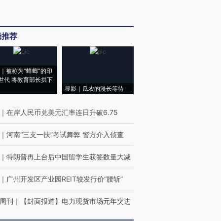
辑推荐
｜被称为“蟑螂”的印
世代 将教育部长拱下
显影｜瓜农的漫长等待
｜
在岸人民币兑美元汇率连日升破6.75
｜
河南“三支一扶”考试舞弊 警方介入侦查
｜
特朗普再上台后中国留学生获签数量大减
｜
广州开发区产业园REIT较发行价“腰斩”
周刊
｜
【封面报道】电力现货市场元年突进