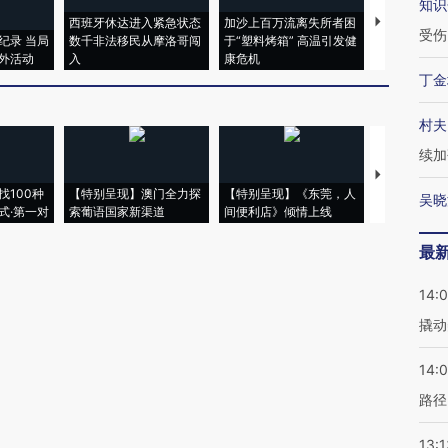
知识
西班牙休达进入紧急状态
加沙上百万流离失所者困
马航飞行员
受伤
纪录 当局
数千非法移民从摩洛哥闯
于“塑料烤箱” 高温引发健
粒摇头丸 尿
外活动
入
康危机
毒品
丁金
村夫
续加
【推广】走
找100种
【特别呈现】澳门全力探
【特别呈现】《东莞，人
会，让数智科
吴晓
式·第一对
索葡语国家新渠道
间便利店》倾情上线
业
最
14:
撬动
14:0
路径
13:1