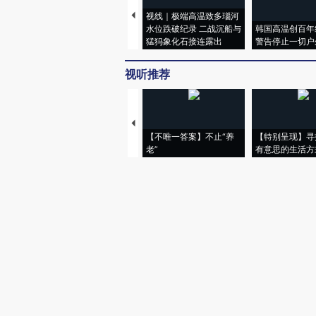
视线｜极端高温致多瑙河
水位跌破纪录 二战沉船与
韩国高温创百年
猛犸象化石接连露出
警告停止一切户
视听推荐
【不唯一答案】不止“养
【特别呈现】寻
老”
有意思的生活方