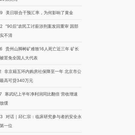
09
美日联合干预汇率，为何影响了黄金
32
“90后”农民工讨薪涉刑案发回重审 因部
实不清
36
贵州山脚树矿难致16人死亡近三年 矿长
被罢免全国人大代表
2
非京籍五环内购房社保降至一年 北京市公
最高可贷340万元
7
寒武纪上半年净利润同比翻倍 营收增速
放缓
53
对话｜邱仁宗：临床研究参与者的安全永
第一位