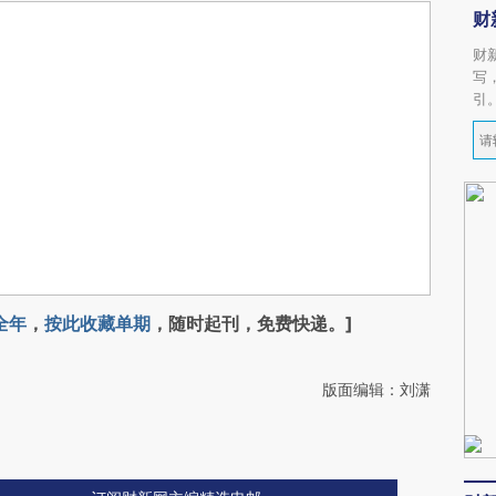
财
财
写
引
全年
，
按此收藏单期
，随时起刊，免费快递。]
版面编辑：刘潇