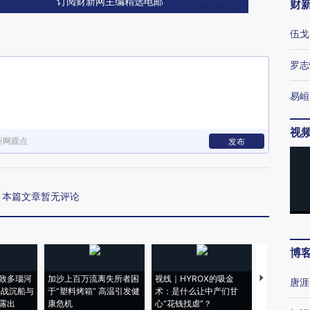
订阅财新网主编精选电邮
财
伍戈
罗志
易峘
视
新网观点
发布
本篇文章暂无评论
博
致多瑙河
加沙上百万流离失所者困
视线｜HYROX的吸金
马航飞行员
唐涯
二战沉船与
于“塑料烤箱” 高温引发健
术：是什么让中产们甘
粒摇头丸 尿
露出
康危机
心“花钱找虐”？
毒品