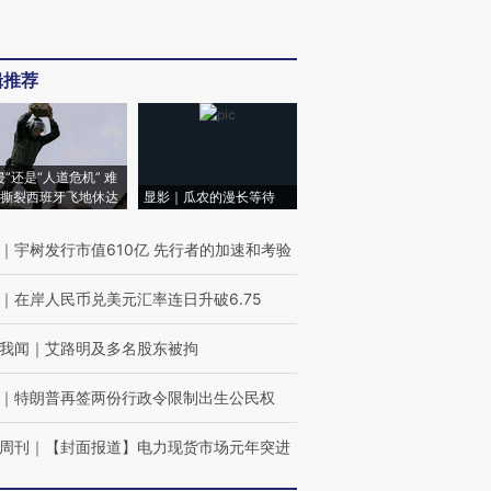
辑推荐
侵”还是“人道危机” 难
撕裂西班牙飞地休达
显影｜瓜农的漫长等待
｜
宇树发行市值610亿 先行者的加速和考验
｜
在岸人民币兑美元汇率连日升破6.75
我闻
｜
艾路明及多名股东被拘
｜
特朗普再签两份行政令限制出生公民权
周刊
｜
【封面报道】电力现货市场元年突进