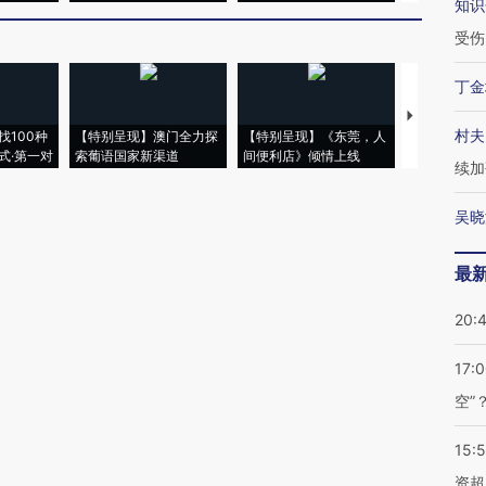
知识
受伤
丁金
【推广】走
村夫
找100种
【特别呈现】澳门全力探
【特别呈现】《东莞，人
会，让数智科
式·第一对
索葡语国家新渠道
间便利店》倾情上线
业
续加
吴晓
最
20:
17:
空”
15:
资超