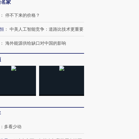
新名家
：
停不下来的价格？
恒
：
中美人工智能竞争：道路比技术更重要
：
海外能源供给缺口对中国的影响
频
客
跨国走私7万
视线｜被称为“蟑螂”的印
视线｜“入侵”还是“人道危
：
多看少动
检体内含3种
度Z世代 用街头抗争将教
机”？难民潮撕裂西班牙
秘鲁纳斯
育部长拱下台
飞地休达
13人遇难