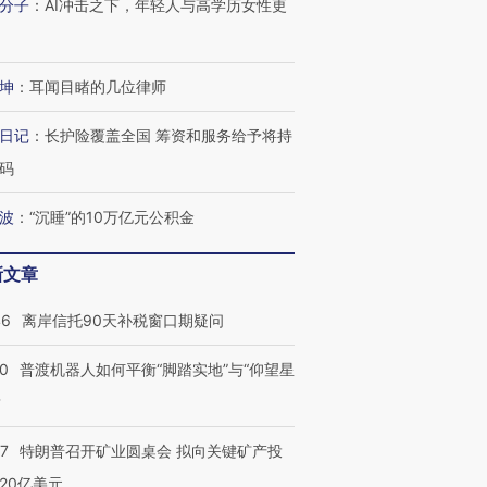
分子
：
AI冲击之下，年轻人与高学历女性更
坤
：
耳闻目睹的几位律师
进第四届链博
【商旅对话】华住集团
日记
：
长护险覆盖全国 筹资和服务给予将持
技“链”接产
【特别呈现】寻找100种
CFO：不靠规模取胜，华
【特别呈
有意思的生活方式·第三对
住三大增长引擎是什么？
有意思的
码
波
：
“沉睡”的10万亿元公积金
新文章
46
离岸信托90天补税窗口期疑问
00
普渡机器人如何平衡“脚踏实地”与“仰望星
？
57
特朗普召开矿业圆桌会 拟向关键矿产投
20亿美元