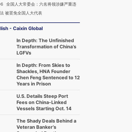
06
全国人大常委会：六名将领涉嫌严重违
法 被罢免全国人大代表
lish - Caixin Global
In Depth: The Unfinished
Transformation of China’s
LGFVs
In Depth: From Skies to
Shackles, HNA Founder
Chen Feng Sentenced to 12
Years in Prison
U.S. Details Steep Port
Fees on China-Linked
Vessels Starting Oct. 14
The Shady Deals Behind a
Veteran Banker’s