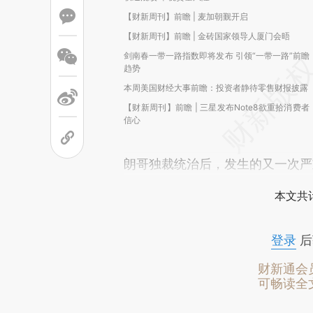
【财新周刊】前瞻 | 麦加朝觐开启
【财新周刊】前瞻 | 金砖国家领导人厦门会晤
剑南春一带一路指数即将发布 引领“一带一路”前瞻
趋势
本周美国财经大事前瞻：投资者静待零售财报披露
【财新周刊】前瞻 | 三星发布Note8欲重拾消费者
信心
朗哥独裁统治后，发生的又一次严
本文共计
登录
后
财新通会
可畅读全