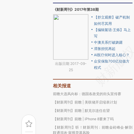
《财新周刊》2017年第38期
【舒立观察】破产机制
如何尽其用
【编辑絮语·王烁】马上
写
中澳关系打破踌躇
滞胀担忧再起
AI医疗何时进入核心？
众安保险700亿估值方
出版日期 2017-09-
程式
25
相关报道
前瞻大选风向标：德国各政党的街头宣传赛
【财新周刊】前瞻 | 美联储开启缩表计划
【财新周刊】前瞻 | 默克尔连任在望
【财新周刊】前瞻 | iPhone 8要来了吗
【财新周刊】听！财新周刊：前瞻金砖峰会·解剖
联通混改·审视货基风险