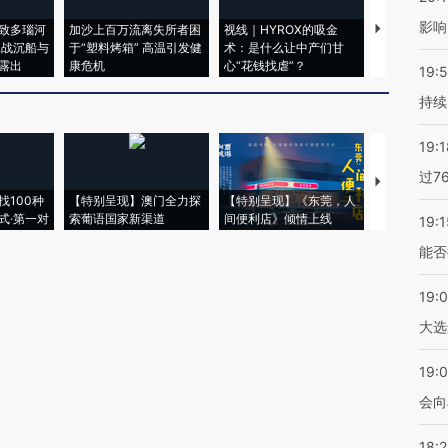
影响
致多瑙河
加沙上百万流离失所者困
视线｜HYROX的吸金
马航飞行员
二战沉船与
于“塑料烤箱” 高温引发健
术：是什么让中产们甘
粒摇头丸 尿
露出
康危机
心“花钱找虐”？
毒品
19:5
持续
19:1
过7
【推广】走
找100种
【特别呈现】澳门全力探
【特别呈现】《东莞，人
会，让数智科
式·第一对
索葡语国家新渠道
间便利店》倾情上线
业
19:1
能否
19:
大选
19:0
会向
18: