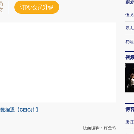
财
员
订阅/会员升级
文
伍戈
罗志
易峘
视
博
数据通【CEIC库】
唐涯
版面编辑：许金玲