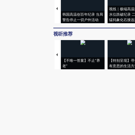
视线｜极端高温
韩国高温创百年纪录 当局
水位跌破纪录 
警告停止一切户外活动
猛犸象化石接连
视听推荐
【不唯一答案】不止“养
【特别呈现】寻
老”
有意思的生活方