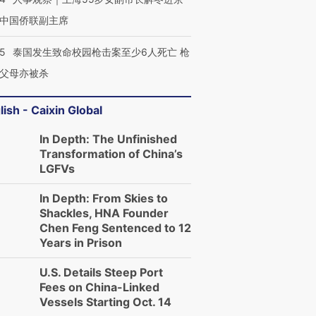
中国侨联副主席
45
泰国发生致命校园枪击案至少6人死亡 枪
父母亦被杀
lish - Caixin Global
In Depth: The Unfinished
Transformation of China’s
LGFVs
In Depth: From Skies to
Shackles, HNA Founder
Chen Feng Sentenced to 12
Years in Prison
U.S. Details Steep Port
Fees on China-Linked
Vessels Starting Oct. 14