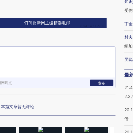
知识
受伤
订阅财新网主编精选电邮
丁金
村夫
续加
吴晓
最
新网观点
发布
21:
2.
本篇文章暂无评论
20:
倍
20:1