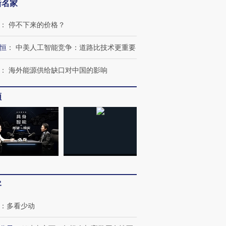
新名家
：
停不下来的价格？
恒
：
中美人工智能竞争：道路比技术更重要
：
海外能源供给缺口对中国的影响
频
客
：
多看少动