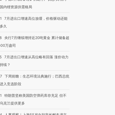
国内锂资源供需格局
跨国走私7万
视线｜被称为“蟑螂”的印
视线｜“入侵”还是“人道危
检体内含3种
度Z世代 用街头抗争将教
机”？难民潮撕裂西班牙
秘鲁纳斯
育部长拱下台
飞地休达
13人遇难
1
7月进出口增速高位放缓，价格驱动还能
多久
8
央行7月继续增持近20吨黄金 累计储备超
600万盎司
进第四届链博
【商旅对话】华住集团
技“链”接产
【特别呈现】寻找100种
CFO：不靠规模取胜，华
【特别呈
有意思的生活方式·第三对
住三大增长引擎是什么？
有意思的
5
7月进出口增速从高位略有回落 涨价动力
持续？
07
下周前瞻：生态环境法典施行；巴西总统
进入竞选阶段
1
特朗普坚称美国防空弹药库存充足 但不
乌克兰提供更多
24
人事观察｜上海55岁女副市长解冬进京