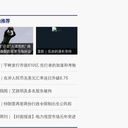
辑推荐
侵”还是“人道危机” 难
撕裂西班牙飞地休达
显影｜瓜农的漫长等待
｜
宇树发行市值610亿 先行者的加速和考验
｜
在岸人民币兑美元汇率连日升破6.75
我闻
｜
艾路明及多名股东被拘
｜
特朗普再签两份行政令限制出生公民权
周刊
｜
【封面报道】电力现货市场元年突进