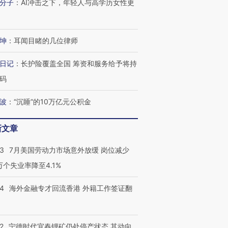
分子
：
AI冲击之下，年轻人与高学历女性更
坤
：
耳闻目睹的几位律师
日记
：
长护险覆盖全国 筹资和服务给予将持
码
波
：
“沉睡”的10万亿元公积金
新文章
43
7月美国劳动力市场意外放缓 岗位减少
3万个失业率降至4.1%
14
海外金融专才回流香港 外籍工作签证翻
2
宁德时代宜春锂矿仍处停产状态 其动向