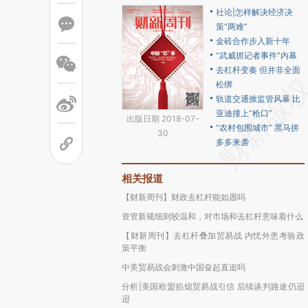
社论|怎样解决经济决
策“两难”
金砖合作步入新十年
“武威抓记者事件”内幕
去杠杆变奏 但并非全面
松绑
轨道交通掀监管风暴 比
亚迪撞上“枪口”
出版日期 2018-07-
“农村包围城市” 黑马拼
30
多多来袭
相关报道
【财新周刊】财政去杠杆能如愿吗
资管新规细则较温和，对市场和去杠杆意味着什么
【财新周刊】去杠杆叠加贸易战 内忧外患考验政
策平衡
中美贸易战会刺激中国奋起直追吗
分析|美国欧盟掐熄贸易战引信 后续谈判路途仍迢
迢