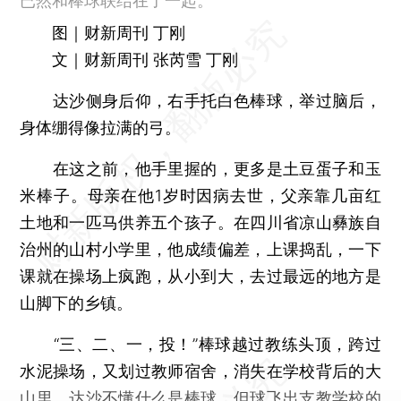
已然和棒球联结在了一起。
图｜财新周刊 丁刚
文｜财新周刊 张芮雪 丁刚
达沙侧身后仰，右手托白色棒球，举过脑后，
身体绷得像拉满的弓。
在这之前，他手里握的，更多是土豆蛋子和玉
米棒子。母亲在他1岁时因病去世，父亲靠几亩红
土地和一匹马供养五个孩子。在四川省凉山彝族自
治州的山村小学里，他成绩偏差，上课捣乱，一下
课就在操场上疯跑，从小到大，去过最远的地方是
山脚下的乡镇。
“三、二、一，投！”棒球越过教练头顶，跨过
水泥操场，又划过教师宿舍，消失在学校背后的大
山里。达沙不懂什么是棒球，但球飞出支教学校的