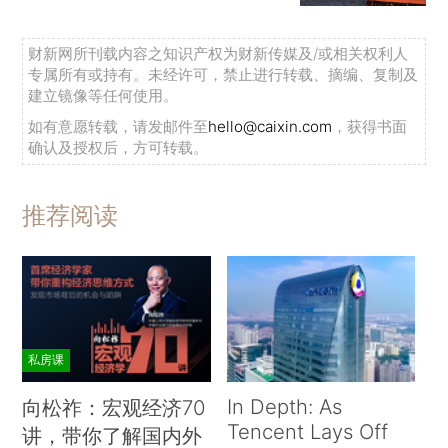
财新网所刊载内容之知识产权为财新传媒及/或相关权利人
专属所有或持有。未经许可，禁止进行转载、摘编、复制及
建立镜像等任何使用。
如有意愿转载，请发邮件至
hello@caixin.com
，获得书面
确认及授权后，方可转载。
推荐阅读
私房课
In Depth: As
向松祚：宏观经济70
Tencent Lays Off
讲，带你了解国内外