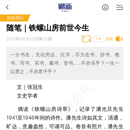
财新周刊
随笔｜铁螺山房前世今生
2021年08月23日第33期
试听
T中
一介书生，无论穷达、沉浮，尽力念书、抄书、教
书、写书、买书、藏书、管书……不亦乐乎？一生一
以贯之，不亦君子乎？
文｜张冠生
文史学者
偶读《铁螺山房诗草》，记录了潘光旦先生
1941至1946年间的诗作。潘先生诗如其文，清通，
旷达，意趣盎然，可诵可品。卷首有照片，潘先生