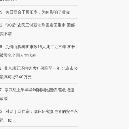
09
美日联合干预汇率，为何影响了黄金
32
“90后”农民工讨薪涉刑案发回重审 因部
实不清
36
贵州山脚树矿难致16人死亡近三年 矿长
被罢免全国人大代表
2
非京籍五环内购房社保降至一年 北京市公
最高可贷340万元
7
寒武纪上半年净利润同比翻倍 营收增速
放缓
53
对话｜邱仁宗：临床研究参与者的安全永
第一位