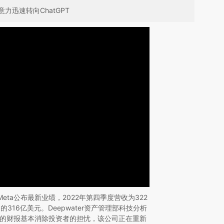
迅速转向ChatGPT
Meta公布最新业绩，2022年第四季度营收为322
316亿美元。Deepwater资产管理部科技分析
，Meta的财报基本消除投资者的担忧，该公司正在重新