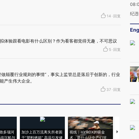
08:
纪违
14
·
回复
Eng
拟体验跟看电影有什么区别？作为看客都觉得无趣，不可思议
5
·
回复
管做颠覆行业规则的事情”，事实上监管总是落后于创新的，行业
能产生伟大企业。
37
·
回复
致多瑙河
加沙上百万流离失所者困
视线｜HYROX的吸金
马航飞行员
二战沉船与
于“塑料烤箱” 高温引发健
术：是什么让中产们甘
粒摇头丸 尿