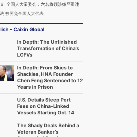
06
全国人大常委会：六名将领涉嫌严重违
法 被罢免全国人大代表
lish - Caixin Global
In Depth: The Unfinished
Transformation of China’s
LGFVs
In Depth: From Skies to
Shackles, HNA Founder
Chen Feng Sentenced to 12
Years in Prison
U.S. Details Steep Port
Fees on China-Linked
Vessels Starting Oct. 14
The Shady Deals Behind a
跨国走私7万
视线｜被称为“蟑螂”的印
视线｜“入侵”还是“人道危
Veteran Banker’s
检体内含3种
度Z世代 用街头抗争将教
机”？难民潮撕裂西班牙
秘鲁纳斯