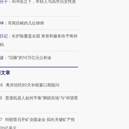
分子
：
AI冲击之下，年轻人与高学历女性更
坤
：
耳闻目睹的几位律师
日记
：
长护险覆盖全国 筹资和服务给予将持
码
波
：
“沉睡”的10万亿元公积金
新文章
46
离岸信托90天补税窗口期疑问
00
普渡机器人如何平衡“脚踏实地”与“仰望星
？
57
特朗普召开矿业圆桌会 拟向关键矿产投
20亿美元