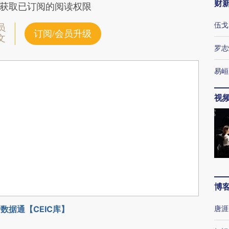
财
获取已订阅的阅读权限
伍戈
员
订阅/会员升级
文
罗志
易峘
视
博
数据通【CEIC库】
唐涯