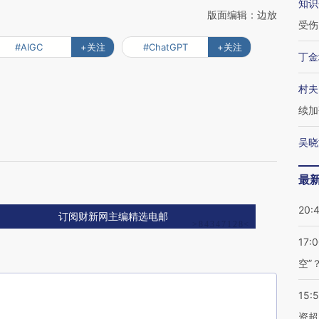
知识
版面编辑：边放
受伤
#AIGC
+关注
#ChatGPT
+关注
丁金
村夫
续加
吴晓
最
20:
订阅财新网主编精选电邮
17:
空”
15:
资超