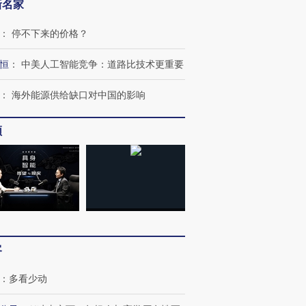
新名家
：
停不下来的价格？
恒
：
中美人工智能竞争：道路比技术更重要
：
海外能源供给缺口对中国的影响
频
客
：
多看少动