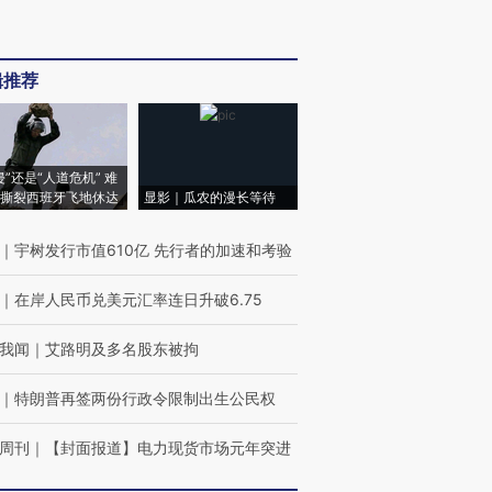
辑推荐
侵”还是“人道危机” 难
撕裂西班牙飞地休达
显影｜瓜农的漫长等待
｜
宇树发行市值610亿 先行者的加速和考验
｜
在岸人民币兑美元汇率连日升破6.75
我闻
｜
艾路明及多名股东被拘
｜
特朗普再签两份行政令限制出生公民权
周刊
｜
【封面报道】电力现货市场元年突进