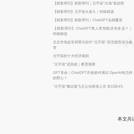
【财新周刊】财新周刊｜元宇宙“出海”新趋势
【财新周刊】元宇宙火多久｜特稿精选
【财新周刊】财新周刊｜ChatGPT会颠覆谁
【财新周刊】ChatGPT离人类智能还有多远？｜
特稿精选
北京市场监管局警示炒作“元宇宙” 防范新型非法集
资
元宇宙的十大经济规则
“元宇宙”进高校｜教育观察
GPT革命｜ChatGPT开放插件测试 OpenAI有怎样
的野心？
“元宇宙”概念股飞天云动香港上市 首日跌4%
本文共计