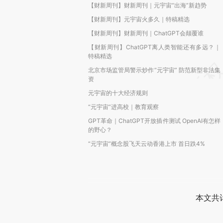
【财新周刊】财新周刊｜元宇宙“出海”新趋势
【财新周刊】元宇宙火多久｜特稿精选
【财新周刊】财新周刊｜ChatGPT会颠覆谁
【财新周刊】ChatGPT离人类智能还有多远？｜
特稿精选
北京市场监管局警示炒作“元宇宙” 防范新型非法集
资
元宇宙的十大经济规则
“元宇宙”进高校｜教育观察
GPT革命｜ChatGPT开放插件测试 OpenAI有怎样
的野心？
“元宇宙”概念股飞天云动香港上市 首日跌4%
本文共计