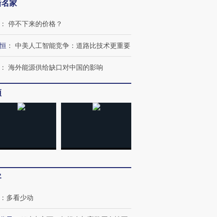
新名家
：
停不下来的价格？
恒
：
中美人工智能竞争：道路比技术更重要
：
海外能源供给缺口对中国的影响
频
客
：
多看少动