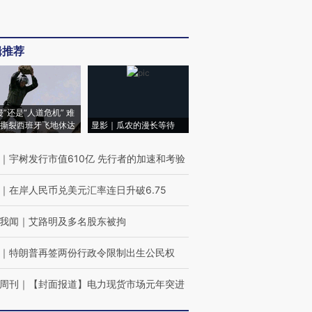
辑推荐
侵”还是“人道危机” 难
撕裂西班牙飞地休达
显影｜瓜农的漫长等待
｜
宇树发行市值610亿 先行者的加速和考验
｜
在岸人民币兑美元汇率连日升破6.75
我闻
｜
艾路明及多名股东被拘
｜
特朗普再签两份行政令限制出生公民权
周刊
｜
【封面报道】电力现货市场元年突进