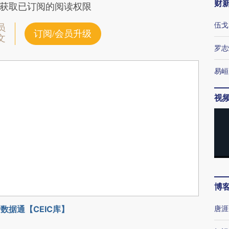
财
获取已订阅的阅读权限
伍戈
员
订阅/会员升级
文
罗志
易峘
视
博
数据通【CEIC库】
唐涯