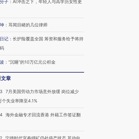
分子
：
AI冲击之下，年轻人与高学历女性更
坤
：
耳闻目睹的几位律师
日记
：
长护险覆盖全国 筹资和服务给予将持
码
波
：
“沉睡”的10万亿元公积金
新文章
43
7月美国劳动力市场意外放缓 岗位减少
3万个失业率降至4.1%
14
海外金融专才回流香港 外籍工作签证翻
2
宁德时代宜春锂矿仍处停产状态 其动向