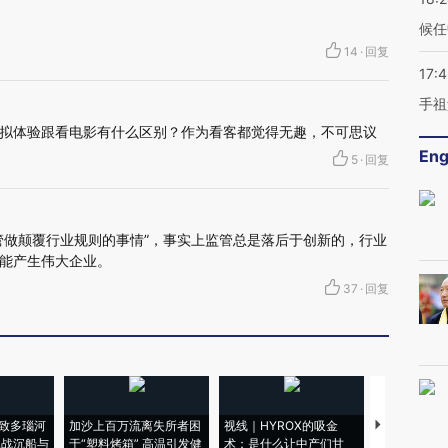
候任
14
·
回复
17:
手祖
拟体验跟看电影有什么区别？作为看客都觉得无趣，不可思议
Eng
5
·
回复
管做颠覆行业规则的事情”，事实上监管总是落后于创新的，行业
能产生伟大企业。
37
·
回复
致多瑙河
加沙上百万流离失所者困
视线｜HYROX的吸金
马航飞行员
二战沉船与
于“塑料烤箱” 高温引发健
术：是什么让中产们甘
粒摇头丸 尿