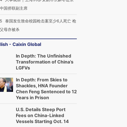
中国侨联副主席
45
泰国发生致命校园枪击案至少6人死亡 枪
父母亦被杀
lish - Caixin Global
In Depth: The Unfinished
Transformation of China’s
LGFVs
In Depth: From Skies to
Shackles, HNA Founder
Chen Feng Sentenced to 12
Years in Prison
U.S. Details Steep Port
Fees on China-Linked
跨国走私7万
Vessels Starting Oct. 14
视线｜被称为“蟑螂”的印
视线｜“入侵”还是“人道危
检体内含3种
度Z世代 用街头抗争将教
机”？难民潮撕裂西班牙
秘鲁纳斯