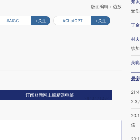
知识
版面编辑：边放
受伤
#AIGC
+关注
#ChatGPT
+关注
丁金
村夫
续加
吴晓
最
21:
订阅财新网主编精选电邮
2.
20:
倍
20:1