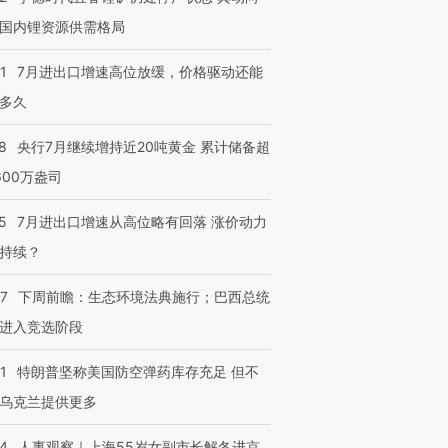
国内锂资源供需格局
1
7月进出口增速高位放缓，价格驱动还能
多久
8
央行7月继续增持近20吨黄金 累计储备超
600万盎司
5
7月进出口增速从高位略有回落 涨价动力
持续？
07
下周前瞻：生态环境法典施行；巴西总统
进入竞选阶段
1
特朗普坚称美国防空弹药库存充足 但不
乌克兰提供更多
24
人事观察｜上海55岁女副市长解冬进京