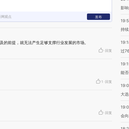
影响
新网观点
发布
19:5
持续
19:1
及的前提，就无法产生足够支撑行业发展的市场。
·
回复
过7
19:1
能否
1
·
回复
19:
大选
19:0
·
回复
会向
18: