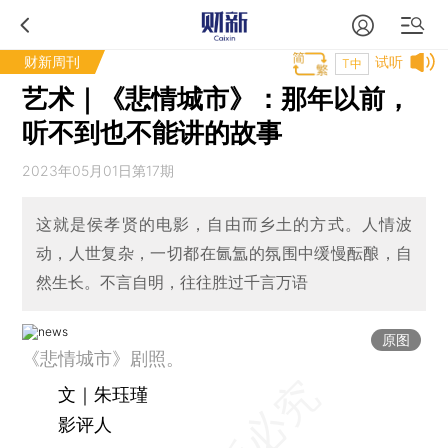
财新周刊
试听
T中
艺术｜《悲情城市》：那年以前，
听不到也不能讲的故事
2023年05月01日第17期
这就是侯孝贤的电影，自由而乡土的方式。人情波
动，人世复杂，一切都在氤氲的氛围中缓慢酝酿，自
然生长。不言自明，往往胜过千言万语
原图
《悲情城市》剧照。
文｜朱珏瑾
影评人