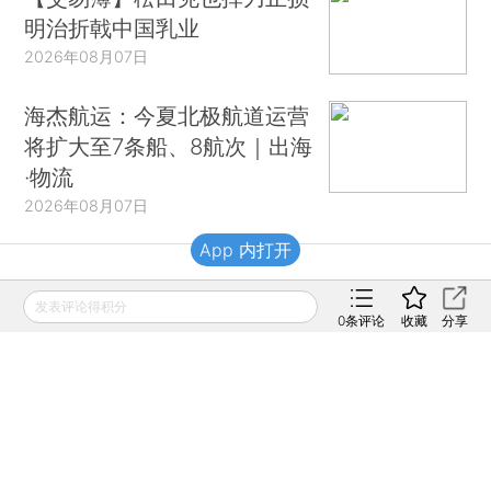
明治折戟中国乳业
2026年08月07日
海杰航运：今夏北极航道运营
将扩大至7条船、8航次｜出海
·物流
2026年08月07日
App 内打开
财新移动
发表评论得积分
0
条评论
收藏
分享
财新
财新周刊
Caixin
登录
网页版
订阅电邮
|
|
Copyright 财新网 All Rights Reserved