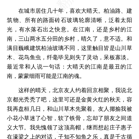
在城市居住几十年，喜欢大晴天。柏油路、建
筑物、所有的路面砖石玻璃轮廓清晰，泛着太阳
光，有水落石出之快意。在江南，还是乡村的江
南，三山两水五分田的乡村，晴久了，意不适。和
满目巍峨建筑柏油玻璃不同，这里触目皆是山川草
木、花鸟鱼虫，纤毫毕见则失了灵动，呆板寡淡。
最近常和人说一句话：大晴天的江南是最丑的江
南，蒙蒙细雨可能是江南的魂。
这样的晴天，北京友人约着回京相聚，我说北
京都光秃秃了吧，这里可还是金黄火红的秋天，容
我再盘桓几日，和山川草木先聚着。友人揶揄我被
小花小草迷了心智，软了铁骨，忘却了朋友之间道
义大节。我先愧领了这顶高帽，继而想起庄子惠子
在濠梁之上的对话，子知不知鱼之乐，真是千古循