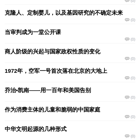
(
0
)
克隆人、定制婴儿，以及基因研究的不确定未来
(
0
)
当审判成为一堂公开课
(
0
)
商人阶级的兴起与国家政权性质的变化
(
0
)
1972年，空军一号首次落在北京的大地上
(
0
)
乔治•凯南——用一百年和美国告别
(
0
)
作为消费主体的儿童和脆弱的中国家庭
(
0
)
中华文明起源的几种形式
(
0
)