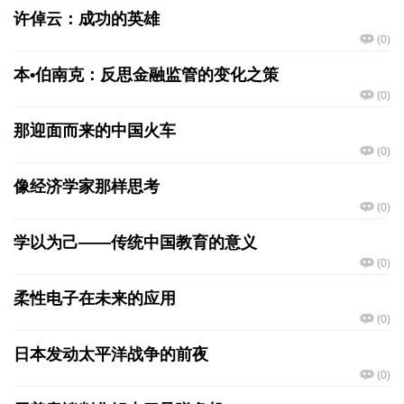
许倬云：成功的英雄
(
0
)
本•伯南克：反思金融监管的变化之策
(
0
)
那迎面而来的中国火车
(
0
)
像经济学家那样思考
(
0
)
学以为己——传统中国教育的意义
(
0
)
柔性电子在未来的应用
(
0
)
日本发动太平洋战争的前夜
(
0
)