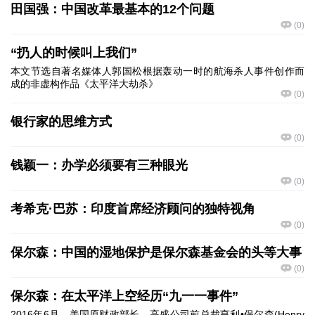
田国强：中国改革最基本的12个问题
(
0
)
“扔人的时候叫上我们”
本文节选自著名媒体人郭国松根据轰动一时的航海杀人事件创作而
成的非虚构作品《太平洋大劫杀》
(
0
)
银行家的思维方式
(
0
)
钱颖一：办学必须要有三种眼光
(
0
)
考希克·巴苏：印度首席经济顾问的独特视角
(
0
)
保尔森：中国的湿地保护是保尔森基金会的头等大事
(
0
)
保尔森：在太平洋上空经历“九一一事件”
2016年6月，美国原财政部长、高盛公司前总裁亨利•保尔森(Henry