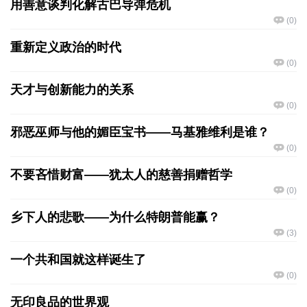
用善意谈判化解古巴导弹危机
(
0
)
重新定义政治的时代
(
0
)
天才与创新能力的关系
(
0
)
邪恶巫师与他的媚臣宝书——马基雅维利是谁？
(
0
)
不要吝惜财富——犹太人的慈善捐赠哲学
(
0
)
乡下人的悲歌——为什么特朗普能赢？
(
3
)
一个共和国就这样诞生了
(
0
)
无印良品的世界观