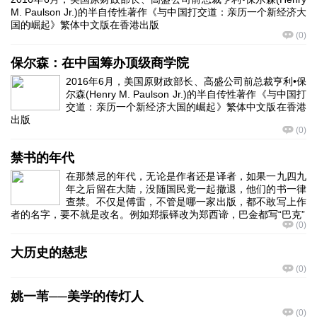
M. Paulson Jr.)的半自传性著作《与中国打交道：亲历一个新经济大
国的崛起》繁体中文版在香港出版
(
0
)
保尔森：在中国筹办顶级商学院
2016年6月，美国原财政部长、高盛公司前总裁亨利•保
尔森(Henry M. Paulson Jr.)的半自传性著作《与中国打
交道：亲历一个新经济大国的崛起》繁体中文版在香港
出版
(
0
)
禁书的年代
在那禁忌的年代，无论是作者还是译者，如果一九四九
年之后留在大陆，没随国民党一起撤退，他们的书一律
查禁。不仅是傅雷，不管是哪一家出版，都不敢写上作
者的名字，要不就是改名。例如郑振铎改为郑西谛，巴金都写“巴克”
(
0
)
大历史的慈悲
(
0
)
姚一苇──美学的传灯人
(
0
)