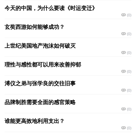
今天的中国，为什么要读《时运变迁》
(
0
)
玄奘西游如何能够成功？
(
0
)
上世纪美国地产泡沫如何破灭
(
0
)
理性与感性都可以用来改善抑郁
(
0
)
溥仪之弟与张学良的交往旧事
(
0
)
品牌制胜需要全面的感官策略
(
0
)
谁能更高效地利用支出？
(
0
)