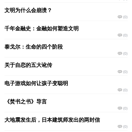
文明为什么会崩溃？
(
0
)
千年金融史：金融如何塑造文明
(
0
)
泰戈尔：生命的四个阶段
(
0
)
关于自恋的五大讹传
(
0
)
电子游戏如何让孩子变聪明
(
0
)
《焚书之书》导言
(
0
)
大地震发生后，日本建筑师发出的两封信
(
0
)