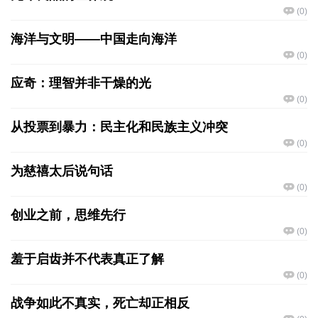
(
0
)
海洋与文明——中国走向海洋
(
0
)
应奇：理智并非干燥的光
(
0
)
从投票到暴力：民主化和民族主义冲突
(
0
)
为慈禧太后说句话
(
0
)
创业之前，思维先行
(
0
)
羞于启齿并不代表真正了解
(
0
)
战争如此不真实，死亡却正相反