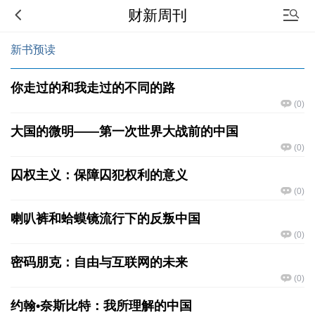
财新周刊
新书预读
你走过的和我走过的不同的路
(
0
)
大国的微明——第一次世界大战前的中国
(
0
)
囚权主义：保障囚犯权利的意义
(
0
)
喇叭裤和蛤蟆镜流行下的反叛中国
(
0
)
密码朋克：自由与互联网的未来
(
0
)
约翰•奈斯比特：我所理解的中国