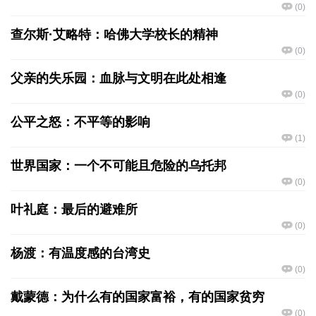
(
0
)
查尔斯·艾略特：哈佛大学校长的精神
(
0
)
父亲的失乐园：血脉与文明在此处相逢
(
0
)
公平之怒：不平等的影响
(
1
)
世界国家：一个不可能且危险的乌托邦
(
0
)
叶礼庭：最后的避难所
(
0
)
杨渡：有温度感的台湾史
(
0
)
戴蒙德：为什么有的国家富裕，有的国家贫穷
(
0
)