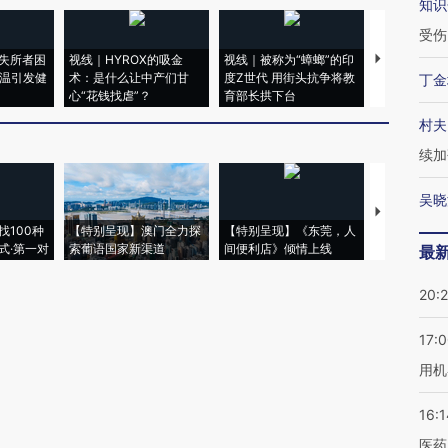
知识
受伤
失所者困
视线｜HYROX的吸金
视线｜被称为“蟑螂”的印
视线｜“入侵
高温引发健
术：是什么让中产们甘
度Z世代 用街头抗争将教
机”？难民潮
丁金
心“花钱找虐”？
育部长拱下台
飞地休达
村夫
续加
吴晓
【推广】走
找100种
【特别呈现】澳门全力探
【特别呈现】《东莞，人
会，让数智科
式·第一对
索葡语国家新渠道
间便利店》倾情上线
业
最
20:
17:
用机
16:1
医药