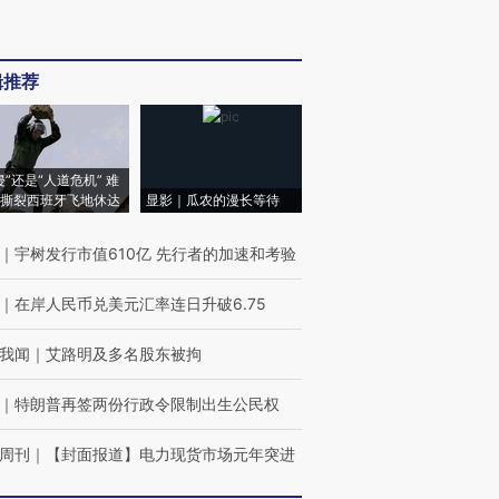
辑推荐
侵”还是“人道危机” 难
撕裂西班牙飞地休达
显影｜瓜农的漫长等待
｜
宇树发行市值610亿 先行者的加速和考验
｜
在岸人民币兑美元汇率连日升破6.75
我闻
｜
艾路明及多名股东被拘
｜
特朗普再签两份行政令限制出生公民权
周刊
｜
【封面报道】电力现货市场元年突进