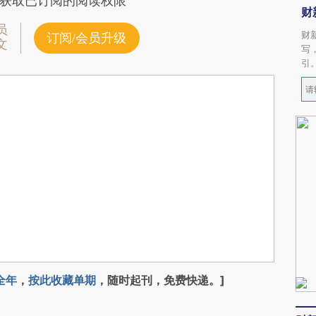
获取已订阅的阅读权限
财
员
财
订阅/会员升级
文
写
引
全年
，
按此收藏单期
，随时起刊，免费快递。]