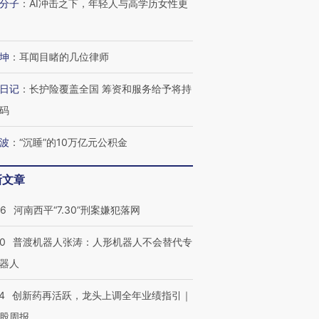
分子
：
AI冲击之下，年轻人与高学历女性更
”还是“人道危
湖北宜昌局部短时降雨
哈尔滨遭遇短时极端强降
撕裂西班牙
128毫米 紧急转移近
雨 3小时累计雨量超80毫
秘鲁纳斯
坤
：
耳闻目睹的几位律师
4000人
米
13人遇难
日记
：
长护险覆盖全国 筹资和服务给予将持
码
波
：
“沉睡”的10万亿元公积金
进第四届链博
【商旅对话】华住集团
技“链”接产
【特别呈现】寻找100种
CFO：不靠规模取胜，华
【特别呈
有意思的生活方式·第三对
住三大增长引擎是什么？
有意思的
新文章
26
河南西平“7.30”刑案嫌犯落网
00
普渡机器人张涛：人形机器人不会替代专
器人
4
创新药再活跃，龙头上调全年业绩指引｜
股周报