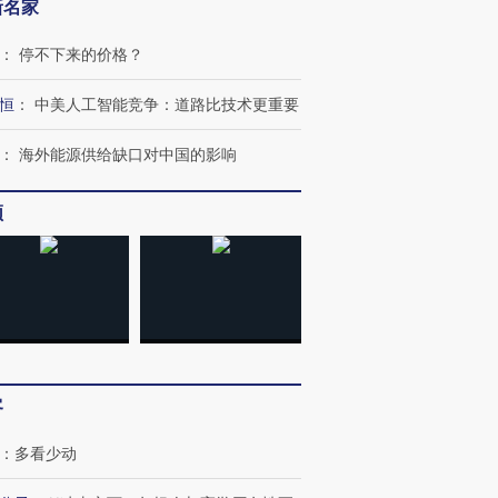
新名家
：
停不下来的价格？
恒
：
中美人工智能竞争：道路比技术更重要
：
海外能源供给缺口对中国的影响
频
客
：
多看少动