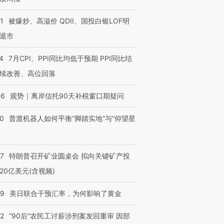
1
被爆炒、高溢价 QDII、国投白银LOF明
退市
4
7月CPI、PPI同比均低于预期 PPI同比结
续改善、高位回落
46
观势｜离岸信托90天补税窗口期疑问
00
普渡机器人如何平衡“脚踏实地”与“仰望星
？
57
特朗普召开矿业圆桌会 拟向关键矿产投
20亿美元(含视频)
09
美日联合干预汇率，为何影响了黄金
32
“90后”农民工讨薪涉刑案发回重审 因部