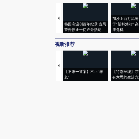
加沙上百万流离
韩国高温创百年纪录 当局
于“塑料烤箱” 
警告停止一切户外活动
康危机
视听推荐
【不唯一答案】不止“养
【特别呈现】寻
老”
有意思的生活方