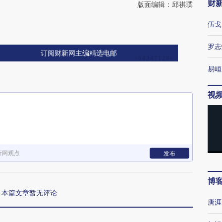
财
版面编辑：邱祺璞
伍戈
罗志
订阅财新网主编精选电邮
易峘
视
新网观点
发布
博
本篇文章暂无评论
唐涯