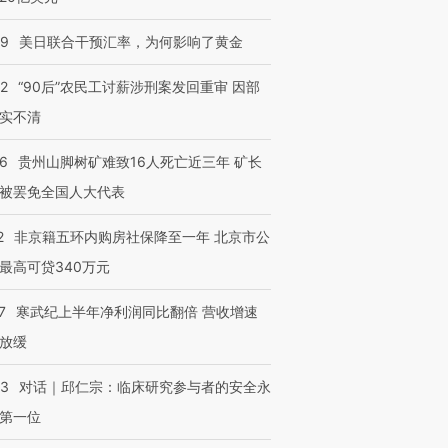
09
美日联合干预汇率，为何影响了黄金
32
“90后”农民工讨薪涉刑案发回重审 因部
实不清
36
贵州山脚树矿难致16人死亡近三年 矿长
被罢免全国人大代表
2
非京籍五环内购房社保降至一年 北京市公
最高可贷340万元
7
寒武纪上半年净利润同比翻倍 营收增速
放缓
53
对话｜邱仁宗：临床研究参与者的安全永
第一位