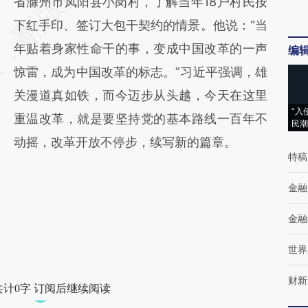
省滁州市凤阳县小岗村，了解当年18户村民按
下红手印、签订大包干契约的情景。他说：“当
年贴着身家性命干的事，变成中国改革的一声
编
惊雷，成为中国改革的标志。”习近平强调，雄
关漫道真如铁，而今迈步从头越，今天在这里
“入
重温改革，就是要坚持党的基本路线一百年不
民潮
动摇，改革开放不停步，续写新的篇章。
特稿
金融
金融
世界
财新
共计0字 订阅后继续阅读