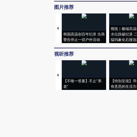
图片推荐
视线｜极端高温
韩国高温创百年纪录 当局
水位跌破纪录 
警告停止一切户外活动
猛犸象化石接连
视听推荐
【不唯一答案】不止“养
【特别呈现】寻
老”
有意思的生活方