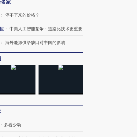
新名家
：
停不下来的价格？
恒
：
中美人工智能竞争：道路比技术更重要
：
海外能源供给缺口对中国的影响
频
客
：
多看少动