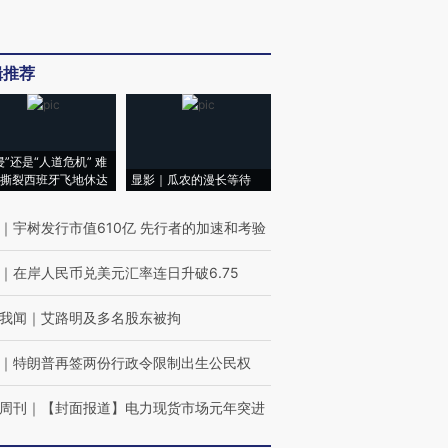
辑推荐
侵”还是“人道危机” 难
撕裂西班牙飞地休达
显影｜瓜农的漫长等待
｜
宇树发行市值610亿 先行者的加速和考验
｜
在岸人民币兑美元汇率连日升破6.75
我闻
｜
艾路明及多名股东被拘
｜
特朗普再签两份行政令限制出生公民权
周刊
｜
【封面报道】电力现货市场元年突进