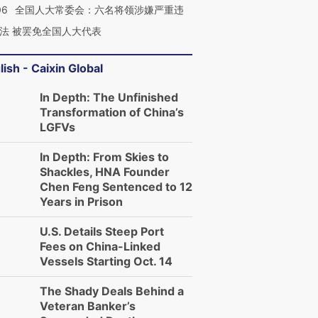
06
全国人大常委会：六名将领涉嫌严重违
法 被罢免全国人大代表
lish - Caixin Global
In Depth: The Unfinished
Transformation of China’s
LGFVs
In Depth: From Skies to
Shackles, HNA Founder
Chen Feng Sentenced to 12
Years in Prison
U.S. Details Steep Port
Fees on China-Linked
Vessels Starting Oct. 14
The Shady Deals Behind a
Veteran Banker’s