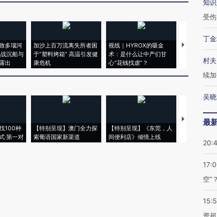
知识
受伤
丁金
致多瑙河
加沙上百万流离失所者困
视线｜HYROX的吸金
马航飞行员
二战沉船与
于“塑料烤箱” 高温引发健
术：是什么让中产们甘
粒摇头丸 尿
村夫
露出
康危机
心“花钱找虐”？
毒品
续加
吴晓
【推广】走
最
找100种
【特别呈现】澳门全力探
【特别呈现】《东莞，人
会，让数智科
式·第一对
索葡语国家新渠道
间便利店》倾情上线
业
20:
17:
空”
15:
资超