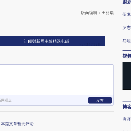
财
版面编辑：王丽琨
伍戈
罗志
易峘
订阅财新网主编精选电邮
视
新网观点
发布
博
唐涯
本篇文章暂无评论