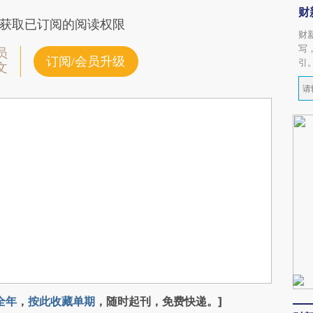
财
获取已订阅的阅读权限
财
写
员
订阅/会员升级
引
文
全年
，
按此收藏单期
，随时起刊，免费快递。]