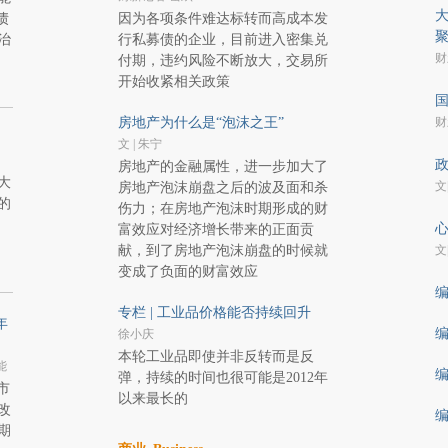
大
债
因为各项条件难达标转而高成本发
治
行私募债的企业，目前进入密集兑
财
付期，违约风险不断放大，交易所
开始收紧相关政策
国
房地产为什么是“泡沫之王”
财
文 | 朱宁
政
房地产的金融属性，进一步加大了
大
文
房地产泡沫崩盘之后的波及面和杀
的
伤力；在房地产泡沫时期形成的财
心
富效应对经济增长带来的正面贡
献，到了房地产泡沫崩盘的时候就
文
变成了负面的财富效应
编
专栏 | 工业品价格能否持续回升
年
编
徐小庆
本轮工业品即使并非反转而是反
能
编
弹，持续的时间也很可能是2012年
市
以来最长的
改
编
期