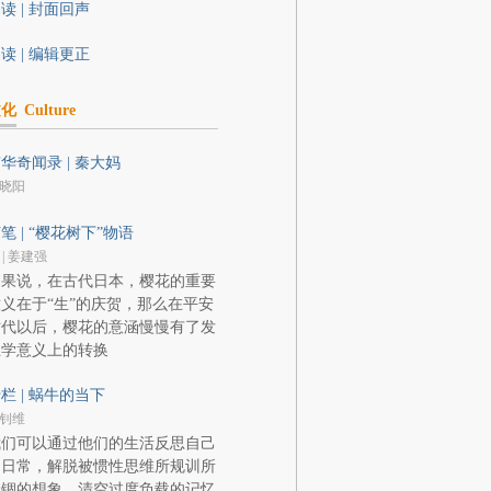
读 | 封面回声
读 | 编辑更正
文化
Culture
华奇闻录 | 秦大妈
晓阳
笔 | “樱花树下”物语
 | 姜建强
如果说，在古代日本，樱花的重要
义在于“生”的庆贺，那么在平安
时代以后，樱花的意涵慢慢有了发
生学意义上的转换
栏 | 蜗牛的当下
钊维
我们可以通过他们的生活反思自己
的日常，解脱被惯性思维所规训所
禁锢的想象，清空过度负载的记忆