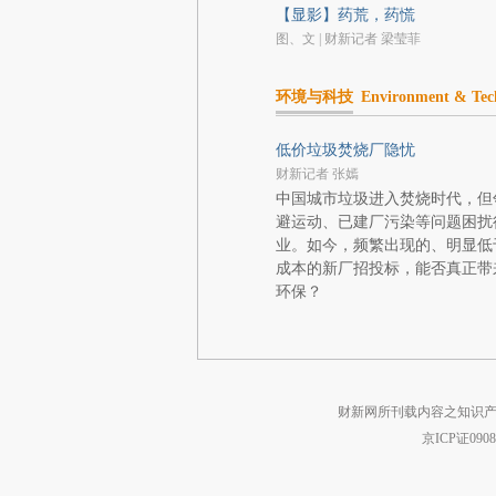
【显影】药荒，药慌
图、文 | 财新记者 梁莹菲
环境与科技
Environment & Tec
低价垃圾焚烧厂隐忧
财新记者 张嫣
中国城市垃圾进入焚烧时代，但
避运动、已建厂污染等问题困扰
业。如今，频繁出现的、明显低
成本的新厂招投标，能否真正带
环保？
财新网所刊载内容之知识产
京ICP证090