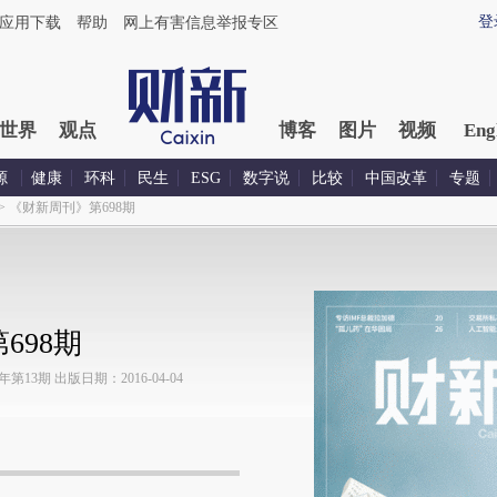
登
应用下载
帮助
网上有害信息举报专区
世界
观点
博客
图片
视频
Eng
源
健康
环科
民生
ESG
数字说
比较
中国改革
专题
>
《财新周刊》第698期
698期
13期 出版日期：2016-04-04