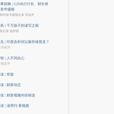
事前瞻 | G20央行行长、财长将
聚首华盛顿
新特派华盛顿记者 张远岸
风 | 千万孩子的读写之困
新记者 盛梦露
见 | 印度农村何以厕所难普及？
| 刘岩川
智 | 人不同此心
| 阳志平
读 | 答疑
读 | 财新动态
读 | 财新视频内容精选
读 | 读周刊 看视频