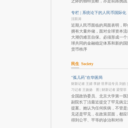
之际的独特贡献，亦是前路挑战
专栏 | 系统论下的人民币国际化
沈联涛
近期人民币面临的局面表明，即
拥有大量外储，面对全球资本流
大潮仍难言自保。必须形成一个
球共同的金融稳定体系和新的国
货币秩序
民生
Society
“孤儿药”在华困局
财新记者 王婧 李妍 世界说专员 刘皓 
习记者 王扬扬 图 | 财新记者 梁莹菲
全国政协委员、北京大学第一医
副院长丁洁最近提交了罕见病立
提案。她认为任何疾病，不管是
见还是罕见，在政策层面，都应
得到公平、平等的诊治和对待