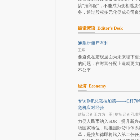
搞“拉郎配”，不能成为变相逃废
务，通过股权多元化促成公司良
编辑絮语
Editor's Desk
通胀对僵尸有利
王烁
要避免在宏观层面为未来埋下更
的问题，在财富分配上造就更大
不公平
经济
Economy
专访IMF总裁拉加德——杠杆70
危机应对经验
财新记者 王力为 图 | 财新记者 孔唯
力促人民币纳入SDR，提升新兴
场国家地位，助推国际货币体系
革，是拉加德即将踏入第二任任