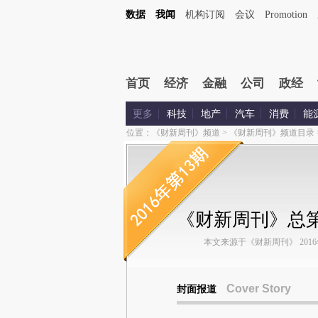
数据
我闻
机构订阅
会议
Promotion
首页
经济
金融
公司
政经
更多
科技
地产
汽车
消费
能
位置：
《财新周刊》频道
>
《财新周刊》频道目录
《财新周刊》总第
本文来源于《财新周刊》 2016年第
Cover Story
封面报道