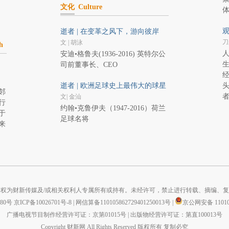
文化
Culture
观
逝者 | 在变革之风下，游向彼岸
刀
文 | 胡泳
h
安迪•格鲁夫(1936-2016) 英特尔公
司前董事长、CEO
逝者 | 欧洲足球史上最伟大的球星
邻
文| 金汕
行
约翰•克鲁伊夫（1947-2016）荷兰
于
足球名将
来
权为财新传媒及/或相关权利人专属所有或持有。未经许可，禁止进行转载、摘编、
880号
京ICP备10026701号-8
|
网信算备110105862729401250013号
|
京公网安备 110105
广播电视节目制作经营许可证：京第01015号
|
出版物经营许可证：第直100013号
Copyright 财新网 All Rights Reserved 版权所有 复制必究