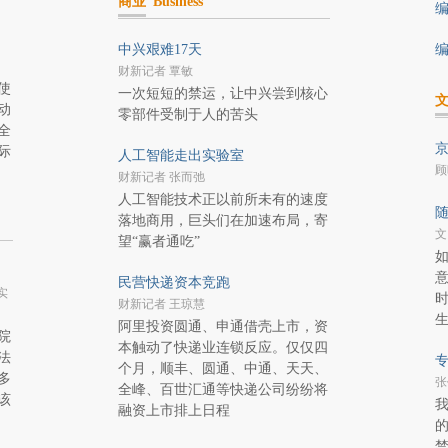
商业
Business
编
中兴艰难17天
编
财新记者 覃敏
使
一次短短的禁运，让中兴尝到核心
动
零部件受制于人的苦头
全
京
际
人工智能走出实验室
顾
财新记者 张而弛
人工智能技术正以前所未有的速度
随
落地商用，巨头们在加速布局，寄
文
望“赢者通吃”
意
民营快递资本竞跑
实
财新记者 王琼慧
阿里投资圆通、申通借壳上市，资
院
本触动了快递业连锁反应。仅仅四
法
专
个月，顺丰、圆通、中通、天天、
多
张
全峰、百世汇通等快递公司纷纷将
该
融资上市排上日程