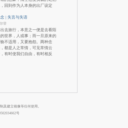
体，回到作为人本身的出厂设定
念 | 失言与失语
尔登
人出去旅行，本意之一便是去看陌
生的世界，人或事；而一旦原来的
经验不适用，又要抱怨。两种念
头，都是人之常情，可见常情云
者，有时使我们自由，有时相反
复制及建立镜像等任何使用。
02034662号