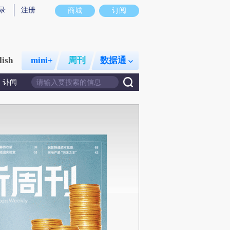
录
注册
商城
订阅
lish
mini+
周刊
数据通
讣闻