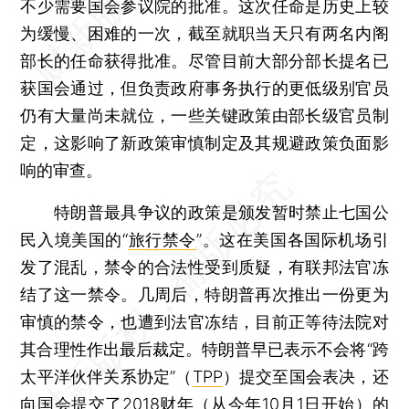
不少需要国会参议院的批准。这次任命是历史上较
为缓慢、困难的一次，截至就职当天只有两名内阁
部长的任命获得批准。尽管目前大部分部长提名已
获国会通过，但负责政府事务执行的更低级别官员
仍有大量尚未就位，一些关键政策由部长级官员制
定，这影响了新政策审慎制定及其规避政策负面影
响的审查。
特朗普最具争议的政策是颁发暂时禁止七国公
民入境美国的“
旅行禁令
”。这在美国各国际机场引
发了混乱，禁令的合法性受到质疑，有联邦法官冻
结了这一禁令。几周后，特朗普再次推出一份更为
审慎的禁令，也遭到法官冻结，目前正等待法院对
其合理性作出最后裁定。特朗普早已表示不会将“跨
太平洋伙伴关系协定”（
TPP
）提交至国会表决，还
向国会提交了2018财年（从今年10月1日开始）的