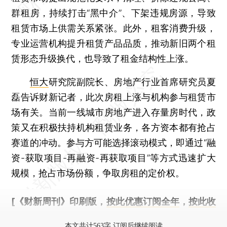
群租房，持续打击“黑中介”、下架违规房源，导致
租赁市场上供需关系紧张。此外，租客消费升级，
专业运营机构提升租赁产品品质，推动新旧两个租
赁形态升级换代，也导致了租金结构性上涨。
恒大
研究院副院长、房地产行业首席研究员夏
磊告诉财新记者，此次房租上涨与机构参与租赁市
场有关。当前一线城市房地产进入存量房时代，政
策又在积极扶持机构租赁业务，各方资本都有抢占
赛道的冲动。参与方可能选择滚动模式，即通过“融
资-获取项目-再融资-再获取项目”等方式迅速扩大
规模，抢占市场份额，争取房租的定价权。
[《财新周刊》印刷版，
按此优惠订阅全年
，
按此收
藏单期
，随时起刊，免费快递。]
本文共计563字 订阅后继续阅读