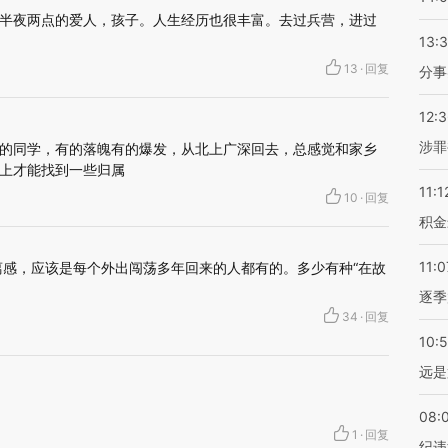
半夜两点的爱人，孩子。人生经历也很丰富。去过兵营，进过
13:
13
·
回复
分事
12:
涉罪
的同学，有的落魄有的爆发，从北上广深回去，总感觉和家乡
上才能找到一些归属
11:1
10
·
回复
积金
11:0
离感，应该是每个外出闯荡多年回来的人都有的。多少有种“在故
逐季
34
·
回复
10:
远是
08:
1
·
回复
纪违