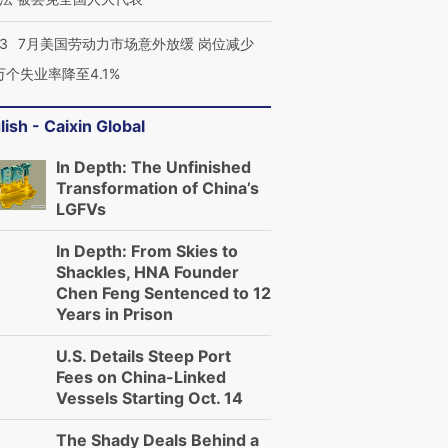
43
7月美国劳动力市场意外放缓 岗位减少
3万个失业率降至4.1%
跨国走私7万
lish - Caixin Global
视线｜被称为“蟑螂”的印
视线｜“入侵”还是“人道危
检体内含3种
度Z世代 用街头抗争将教
机”？难民潮撕裂西班牙
秘鲁纳斯
育部长拱下台
飞地休达
13人遇难
In Depth: The Unfinished
Transformation of China’s
LGFVs
In Depth: From Skies to
Shackles, HNA Founder
进第四届链博
【商旅对话】华住集团
Chen Feng Sentenced to 12
技“链”接产
【特别呈现】寻找100种
CFO：不靠规模取胜，华
【特别呈
Years in Prison
有意思的生活方式·第三对
住三大增长引擎是什么？
有意思的
U.S. Details Steep Port
Fees on China-Linked
Vessels Starting Oct. 14
The Shady Deals Behind a