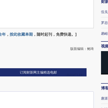
财
伍戈
罗志
易峘
全年
，
按此收藏单期
，随时起刊，免费快递。]
视
版面编辑：鲍琦
订阅财新网主编精选电邮
博
唐涯