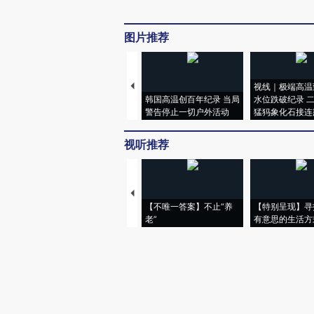
图片推荐
视线｜极端高温
韩国高温创百年纪录 当局
水位跌破纪录 
警告停止一切户外活动
猛犸象化石接连
视听推荐
【不唯一答案】不止“养
【特别呈现】寻
老”
有意思的生活方