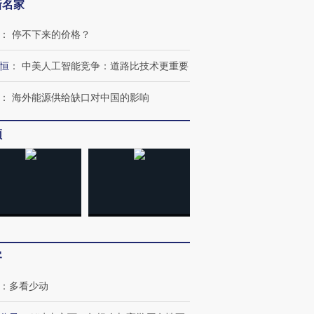
新名家
：
停不下来的价格？
恒
：
中美人工智能竞争：道路比技术更重要
：
海外能源供给缺口对中国的影响
频
客
：
多看少动