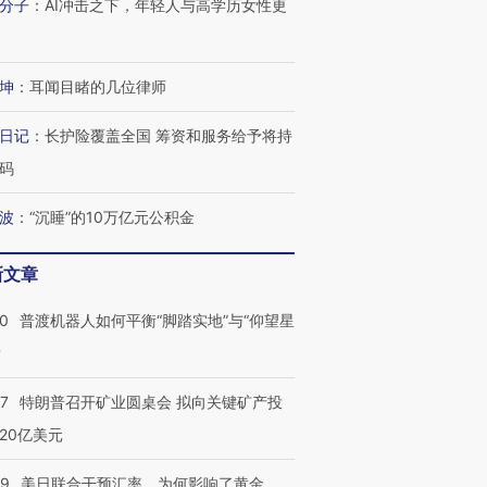
分子
：
AI冲击之下，年轻人与高学历女性更
坤
：
耳闻目睹的几位律师
日记
：
长护险覆盖全国 筹资和服务给予将持
码
波
：
“沉睡”的10万亿元公积金
新文章
00
普渡机器人如何平衡“脚踏实地”与“仰望星
？
57
特朗普召开矿业圆桌会 拟向关键矿产投
20亿美元
09
美日联合干预汇率，为何影响了黄金