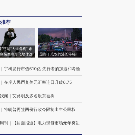
辑推荐
侵”还是“人道危机” 难
撕裂西班牙飞地休达
显影｜瓜农的漫长等待
｜
宇树发行市值610亿 先行者的加速和考验
｜
在岸人民币兑美元汇率连日升破6.75
我闻
｜
艾路明及多名股东被拘
｜
特朗普再签两份行政令限制出生公民权
周刊
｜
【封面报道】电力现货市场元年突进