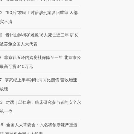
32
“90后”农民工讨薪涉刑案发回重审 因部
实不清
36
贵州山脚树矿难致16人死亡近三年 矿长
被罢免全国人大代表
2
非京籍五环内购房社保降至一年 北京市公
最高可贷340万元
7
寒武纪上半年净利润同比翻倍 营收增速
放缓
53
对话｜邱仁宗：临床研究参与者的安全永
第一位
06
全国人大常委会：六名将领涉嫌严重违
法 被罢免全国人大代表