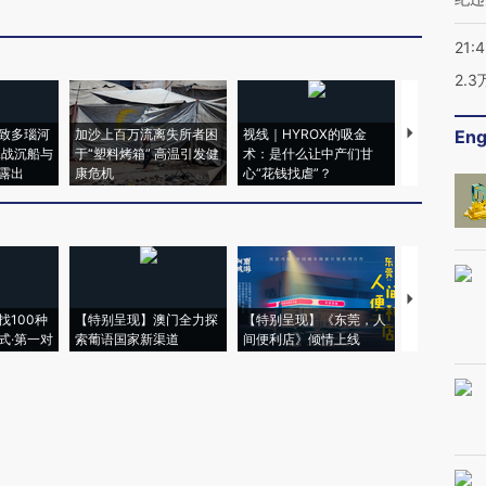
21:
2.
致多瑙河
加沙上百万流离失所者困
视线｜HYROX的吸金
马航飞行员
Eng
二战沉船与
于“塑料烤箱” 高温引发健
术：是什么让中产们甘
粒摇头丸 尿
露出
康危机
心“花钱找虐”？
毒品
【推广】走
找100种
【特别呈现】澳门全力探
【特别呈现】《东莞，人
会，让数智科
式·第一对
索葡语国家新渠道
间便利店》倾情上线
业