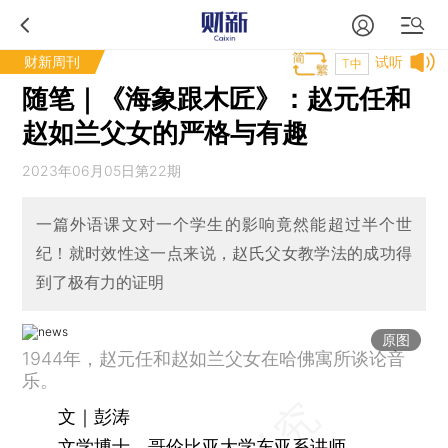
财新周刊
试听
T中
随笔｜《海象跟木匠》：赵元任和
赵如兰父女的严格与有趣
2023年06月05日第22期
一篇外语课文对一个学生的影响竟然能超过半个世
纪！就时效性这一点来说，赵氏父女教学法的成功得
到了极有力的证明
原图
1944年，赵元任和赵如兰父女在哈佛寓所谈论音
乐。
文｜彭涛
文学博士、哥伦比亚大学东亚系讲师